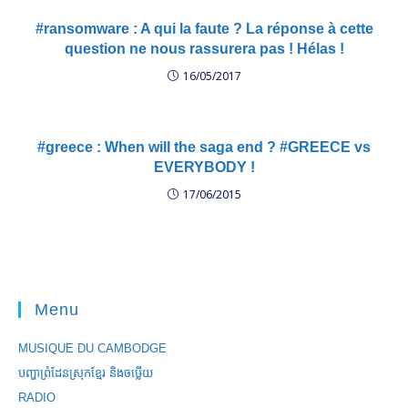
#ransomware : A qui la faute ? La réponse à cette
question ne nous rassurera pas ! Hélas !
16/05/2017
#greece : When will the saga end ? #GREECE vs
EVERYBODY !
17/06/2015
Menu
MUSIQUE DU CAMBODGE
បញ្ហាព្រំដែនស្រុកខ្មែរ និងចឞ្លើយ
RADIO