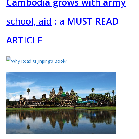
Cambodia grows with army
school, aid
: a
MUST READ
ARTICLE