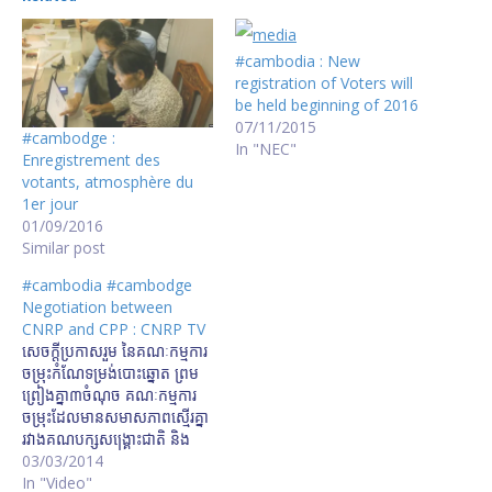
#cambodia : New
registration of Voters will
be held beginning of 2016
07/11/2015
#cambodge :
In "NEC"
Enregistrement des
votants, atmosphère du
1er jour
01/09/2016
Similar post
#cambodia #cambodge
Negotiation between
CNRP and CPP : CNRP TV
សេចក្តីប្រកាសរួម នៃគណៈកម្មការ
ចម្រុះកំណែទម្រង់បោះឆ្នោត ព្រម
ព្រៀងគ្នា៣ចំណុច គណៈកម្មការ​
ចម្រុះ​ដែល​មាន​សមាស​ភាព​ស្មើរ​គ្នា​
រវាងគណបក្សសង្រ្គោះជាតិ និង
គណបក្សប្រជាជនកម្ពុជា បាន​ឯក​
03/03/2014
ភាព​គ្នា​លើ ៣​ចំណុច ដូចខាង
In "Video"