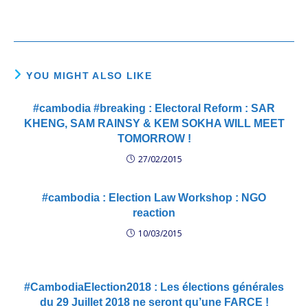
ក្រោម ក្រោយ​ពី​បាន​ជួប​ប្រជុំ​គ្នា​នៅ​
ព្រឹកថ្ងៃទី៣ ខែមិនា នេះ : ១. ការ​
រៀប​ចំ ការ​ចុះ​ឈ្មោះ​អ្នក​បោះ​ឆ្នោត
និង​បញ្ជីរ​ឈ្មោះ​អ្នក​បោះ​ឆ្នោត ដើម្បី​
ធានា​និង​ការ​ពារ​សិទ្ធិ​បោះ​ឆ្នោត​របស់​
ប្រជា​ពលរដ្ឋ​គ្រប់​រូប។ ២. រៀប​ចំ​
YOU MIGHT ALSO LIKE
បង្កើត​ច្បាប់ ស្តីពី​ហិរញ្ញ​វត្ថុ​របស់​
គណបក្ស​នយោ​បាយ។ ៣. ក្រប​
#cambodia #breaking : Electoral Reform : SAR
ខ័ណ្ឌ​កំណែ​ទម្រង់​ការ​បោះ​ឆ្នោត​
KHENG, SAM RAINSY & KEM SOKHA WILL MEET
ផ្សេងៗ​ទៀត ដូច​ជា ការ​កែ​ទម្រង់​
TOMORROW !
ស្ថាប័ន​រៀប​ចំ​ការ​បោះ​ឆ្នោត យន្តការ​
នៃ​ការ​ដោះ​ស្រាយ​វិវាទ​នៃ​ការ​បោះ​
27/02/2015
ឆ្នោត ប្រព័ន្ធ​ផ្សព្វ​ផ្សាយ និង​មធ្យោ​
បាយ​សម្រាប់​គណបក្ស​នយោបាយ​
#cambodia : Election Law Workshop : NGO
…។ល។ [vcyt
reaction
id=aJrunGZlluE]
10/03/2015
#CambodiaElection2018 : Les élections générales
du 29 Juillet 2018 ne seront qu’une FARCE !