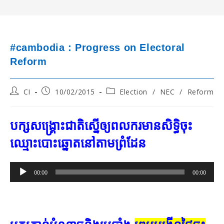
#cambodia : Progress on Electoral
Reform
Post
Post
Post
CI
10/02/2015
Election
/
NEC
/
Reform
author:
published:
category:
បក្ស​សង្គ្រោះ​ជាតិ​ស្នើ​ឲ្យ​ពលករ​មាន​សិទ្ធិ​ចុះ​
ឈ្មោះ​បោះ​ឆ្នោត​នៅ​តាម​ព្រំដែន
Audio
00:00
00:00
Player