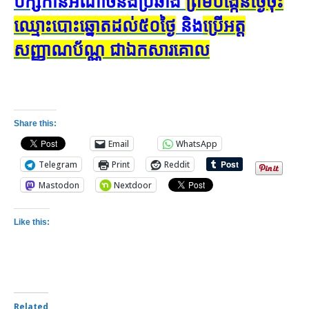
បក្សកាន់អំណាច​និង​ប្រឆាំង​
ព្រម​បង្កើន​ថ្ងៃ​ចុះ​
ឈ្មោះ​បោះ​ឆ្នោត​​ដល់​​៥០​ថ្ងៃ
​និង​
ប្រើ​អត្ត​
សញ្ញាណ​ប័ណ្ណ ​ជា​ឯក​សារ​គោល
Share this:
Email
WhatsApp
Telegram
Print
Reddit
Mastodon
Nextdoor
Like this:
Related