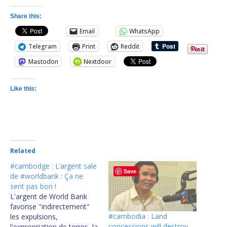
Share this:
Email
WhatsApp
Telegram
Print
Reddit
Mastodon
Nextdoor
Like this:
Related
#cambodge : L’argent sale
Save
de #worldbank : Ça ne
sent pas bon !
L'argent de World Bank
favorise "indirectement"
#cambodia : Land
les expulsions,
concessions will destroy
l'expropriation de terres, la