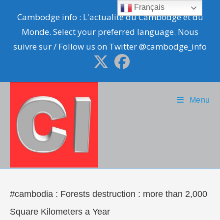
Skip
Français
Cambodge info : L'actualité du Cambodge et du
to
Monde. Select your preferred language. Nous
content
suivre sur / Follow us on Twitter @cambodge_info
Menu
#cambodia : Forests destruction : more than 2,000
Square Kilometers a Year