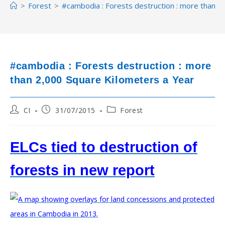
>
Forest
>
#cambodia : Forests destruction : more than 2
#cambodia : Forests destruction : more
than 2,000 Square Kilometers a Year
Post
Post
Post
CI
31/07/2015
Forest
author:
published:
category:
ELCs tied to destruction of
forests in new report