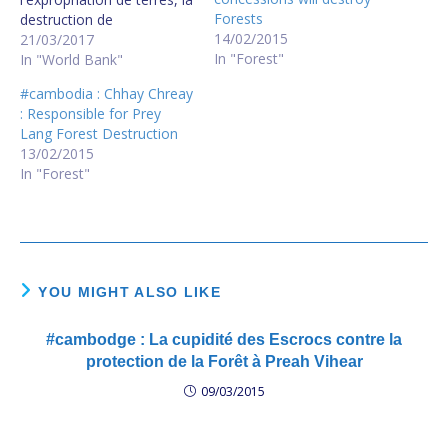
Forests
destruction de
14/02/2015
l'environnement et les
21/03/2017
In "Forest"
violations des Droits de
In "World Bank"
l'Homme. Il faudrait que
#cambodia : Chhay Chreay
World Bank contrôle
: Responsible for Prey
sérieusement comment
Lang Forest Destruction
son argent est/sera utilisé
13/02/2015
par les banques locales et
In "Forest"
les fonds d'investissement
privés. World Bank hurting
locals, report says The…
YOU MIGHT ALSO LIKE
#cambodge : La cupidité des Escrocs contre la
protection de la Forêt à Preah Vihear
09/03/2015