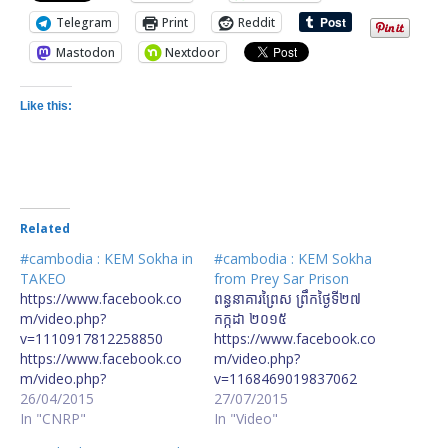
Telegram
Print
Reddit
Mastodon
Nextdoor
Like this:
Related
#cambodia : KEM Sokha in
#cambodia : KEM Sokha
TAKEO
from Prey Sar Prison
https://www.facebook.co
ពន្ធនាគារព្រៃស ព្រឹកថ្ងៃទី២៧
m/video.php?
កក្កដា ២០១៥
v=1110917812258850
https://www.facebook.co
https://www.facebook.co
m/video.php?
m/video.php?
v=1168469019837062
v=1110991875584777
26/04/2015
https://www.facebook.co
27/07/2015
In "CNRP"
m/video.php?
In "Video"
v=1168480343169263