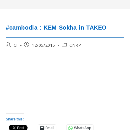
#cambodia : KEM Sokha in TAKEO
Post
Post
Post
CI
12/05/2015
CNRP
author:
published:
category:
Share this:
Email
WhatsApp