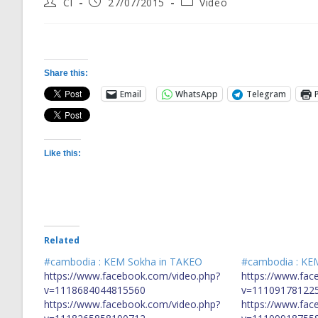
Post
Post
Post
CI
27/07/2015
Video
author:
published:
category:
Share this:
Email
WhatsApp
Telegram
Like this:
Related
#cambodia : KEM Sokha in TAKEO
#cambodia : KE
https://www.facebook.com/video.php?
https://www.fac
v=1118684044815560
v=11109178122
https://www.facebook.com/video.php?
https://www.fac