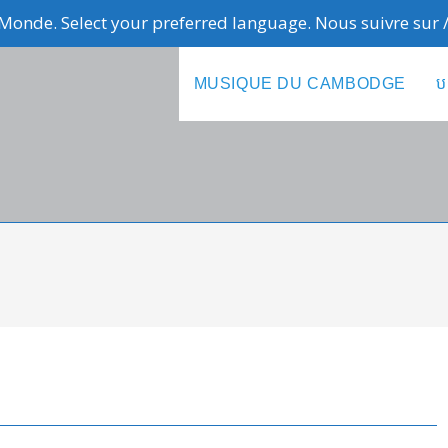
Monde. Select your preferred language. Nous suivre sur
MUSIQUE DU CAMBODGE
ប