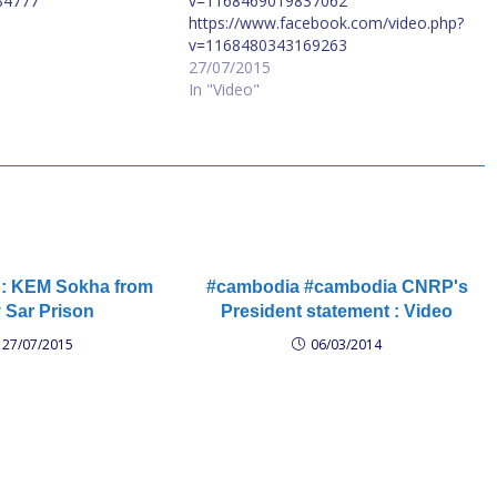
84777
v=1168469019837062
https://www.facebook.com/video.php?
v=1168480343169263
27/07/2015
In "Video"
: KEM Sokha from
#cambodia #cambodia CNRP's
 Sar Prison
President statement : Video
27/07/2015
06/03/2014