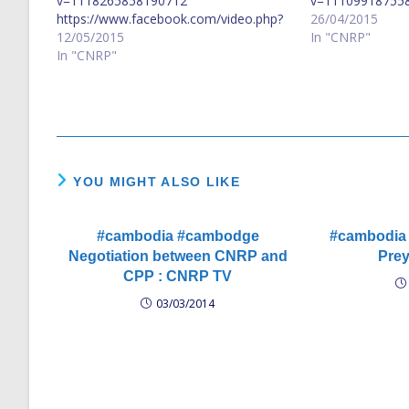
v=1118265858190712
v=11109918755
https://www.facebook.com/video.php?
26/04/2015
v=1119286751421956
12/05/2015
In "CNRP"
In "CNRP"
YOU MIGHT ALSO LIKE
#cambodia #cambodge
#cambodia 
Negotiation between CNRP and
Prey
CPP : CNRP TV
03/03/2014