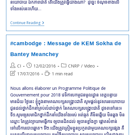
នយោបាយ ឯកភាពជាតិ តើយើងត្រូវធ្វើយ៉ាងណា? ដូច្នេះ ចំណុចខាងលើ
ទាំងអស់នេះហើយ…
#cambodge
Continue Reading
:
Message
De
KEM
#cambodge : Message de KEM Sokha de
Sokha
De
Bantey Meanchey
Battambang
Post
Post
Post
CI
12/02/2016
CNRP
/
Video
author:
published:
category:
Post
Reading
17/07/2016
1 min read
last
time:
modified:
Nous allons élaborer un Programme Politique de
Gouvernement pour 2018 វេទិកាសកម្មជនមូលដ្ឋាន ខេត្តបន្ទាយ
មានជ័យ ថ្ងៃនេះ ខ្ញុំក្នុងនាមគណបក្សសង្គ្រោះជាតិ សូមផ្ដល់នូវសារនយោបាយ
ជូនដល់ថ្នាក់ដឹកនាំគ្រប់លំដាប់ថ្នាក់ នៃគណបក្សសង្គ្រោះជាតិ ដូចតទៅនេះ៖
ទី១.សូមឲ្យសមាជិកថ្នាក់ដឹកនាំយើងទាំងអស់ អត់ធ្មត់ គឺមិនឆ្លើយ មិនឆ្លង មិន
ឈ្លោះ តែត្រូវព្យាយាមធ្វើការ ឲ្យបានដិតដល់ ឲ្យបានខ្លាំងក្លា ផ្ដោតសំខាន់
ទៅលើការបោះឆ្នោត។ ទី២.យើងត្រូវត្រៀមខ្លួនប្រកួតជាមួយគណបក្សផ្សេង គឺ
ប្រកួតលើគោលនយោបាយ កម្មវិធីនយោបាយ សារនយោបាយ ជៀសវាងការ