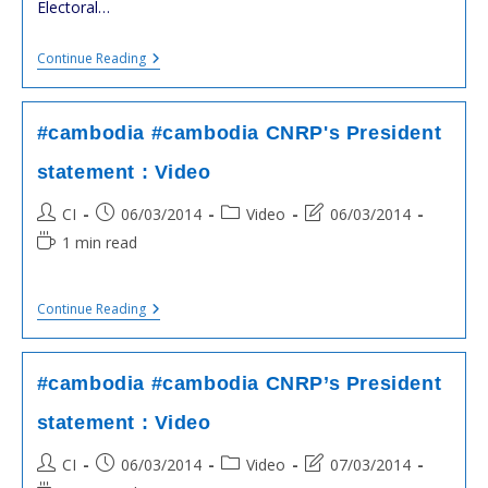
Electoral…
#cambodia
Continue Reading
#cambodge
:
MEETINGS
IN
#cambodia #cambodia CNRP's President
KOH
KONG,
statement : Video
SIHANOUKVILLE
Post
Post
Post
Post
CI
06/03/2014
Video
06/03/2014
author:
published:
category:
last
Reading
1 min read
modified:
time:
#cambodia
Continue Reading
#cambodia
CNRP's
President
Statement
#cambodia #cambodia CNRP’s President
:
Video
statement : Video
Post
Post
Post
Post
CI
06/03/2014
Video
07/03/2014
author:
published:
category:
last