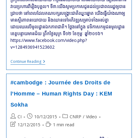
វាយប្រហារពីរឿងបុគ្គល។ ទី៣.យើងសូមប្រកាសជូនដល់ប្រជាពលរដ្ឋឲ្យបាន
ជ្រាបថា នៅពេលដែលគណបក្សសង្គ្រោះជាតិឈ្នះឆ្នោត យើងធ្វើយ៉ាងណាឲ្យ
មានស្ថិរភាពនយោបាយ និងឈានទៅអភិវឌ្ឍសម្រាប់ទាំងអស់គ្នា
ដោយឈរលើមូលដ្ឋានឯកភាពជាតិ។ ថ្លែងនៅក្នុង វេទិកាសកម្មជនមូលដ្ឋាន
ខេត្តបន្ទាយមានជ័យ ព្រឹកថ្ងៃសុក្រ ទី១២ ខែកុម្ភៈ ឆ្នាំ២០១៦។
https://www.facebook.com/video.php?
v=1284936941523602
#cambodge
Continue Reading
:
Message
De
KEM
#cambodge : Journée des Droits de
Sokha
De
l’Homme – Human Rights Day : KEM
Bantey
Meanchey
Sokha
Post
Post
Post
CI
10/12/2015
CNRP
/
Video
author:
published:
category:
Post
Reading
12/12/2015
1 min read
last
time:
modified: