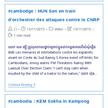
SAM
Rainsy
And
#cambodge : HUN Sen en train
KEM
Sokha
d’orchestrer des attaques contre le CNRP
In
SOUTH
Post
Post
Post
Post
CI
13/11/2015
Video
13/11/2015
KOREA
author:
published:
category:
last
Reading
1 min read
modified:
time:
លោក សម រង្ស៊ី ត្រូវតុលាការបង្គាប់ឲ្យចាប់ខ្លួនដាក់ពន្ធនាគារលើសំណុំរឿង
ចាស់​ Les menaces et intimidations contre les expatriés
vivant en Corée du Sud Rainsy S Korea event off-limits for
Cambodians, envoy warns PM Threatens Rainsy With
Lawsuit Over Election Claim “I can’t stay calm when
insulted by the child of a traitor to the nation,” លោក ហ៊ុន…
#cambodge
Continue Reading
:
HUN
Sen
En
#cambodia : KEM Sokha in Kampong
Train
D’orchestrer