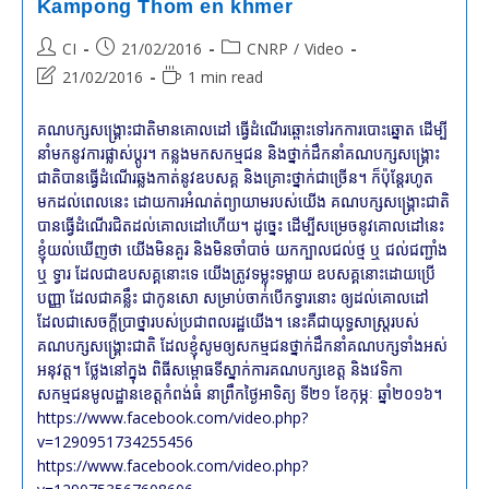
Kampong Thom en khmer
Les
Élections
Post
Post
Post
CI
21/02/2016
CNRP
/
Video
Communales
En
author:
published:
category:
Post
Reading
21/02/2016
1 min read
2017
last
time:
modified:
គណបក្សសង្គ្រោះជាតិមានគោលដៅ ធ្វើដំណើរឆ្ពោះទៅរកការបោះឆ្នោត ដើម្បី
នាំមកនូវការផ្លាស់ប្ដូរ។ កន្លងមកសកម្មជន និងថ្នាក់ដឹកនាំគណបក្សសង្គ្រោះ
ជាតិបានធ្វើដំណើរឆ្លងកាត់នូវឧបសគ្គ និងគ្រោះថ្នាក់ជាច្រើន។ ក៏ប៉ុន្ដែរហូត
មកដល់ពេលនេះ ដោយការអំណត់ព្យាយាមរបស់យើង គណបក្សសង្គ្រោះជាតិ
បានធ្វើដំណើរជិតដល់គោលដៅហើយ។ ដូច្នេះ ដើម្បីសម្រេចនូវគោលដៅនេះ
ខ្ញុំយល់ឃើញថា យើងមិនគួរ និងមិនចាំបាច់ យកក្បាលជល់ថ្ម ឬ ជល់ជញ្ជាំង
ឬ ទ្វារ ដែលជាឧបសគ្គនោះទេ យើងត្រូវទម្លុះទម្លាយ ឧបសគ្គនោះដោយប្រើ
បញ្ញា ដែលជាគន្លឹះ ជាកូនសោ សម្រាប់ចាក់បើកទ្វារនោះ ឲ្យដល់គោលដៅ
ដែលជាសេចក្ដីប្រាថ្នារបស់ប្រជាពលរដ្ឋយើង។ នេះគឺជាយុទ្ធសាស្រ្ដរបស់
គណបក្សសង្គ្រោះជាតិ ដែលខ្ញុំសូមឲ្យសកម្មជនថ្នាក់ដឹកនាំគណបក្សទាំងអស់
អនុវត្ត។ ថ្លែងនៅក្នុង ពិធីសម្ពោធទីស្នាក់ការគណបក្សខេត្ត និងវេទិកា
សកម្មជនមូលដ្ឋានខេត្តកំពង់ធំ នាព្រឹកថ្ងៃអាទិត្យ ទី២១ ខែកុម្ភៈ ឆ្នាំ២០១៦។
https://www.facebook.com/video.php?
v=1290951734255456
https://www.facebook.com/video.php?