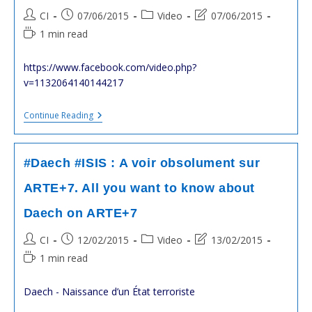
Cham
Post
Post
Post
Post
CI
07/06/2015
Video
07/06/2015
author:
published:
category:
last
Reading
1 min read
modified:
time:
https://www.facebook.com/video.php?
v=1132064140144217
#cambodia
Continue Reading
:
KEM
Sokha
In
#Daech #ISIS : A voir obsolument sur
Svay
Rieng
ARTE+7. All you want to know about
Daech on ARTE+7
Post
Post
Post
Post
CI
12/02/2015
Video
13/02/2015
author:
published:
category:
last
Reading
1 min read
modified:
time:
Daech - Naissance d’un État terroriste