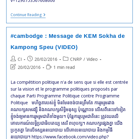
v=1290753567608606
#cambodge
Continue Reading
:
Message
KEM
Sokha
#cambodge : Message de KEM Sokha de
De
Kampong
Kampong Speu (VIDEO)
Thom
En
Post
Post
Post
CI
20/02/2016
CNRP
/
Video
Khmer
author:
published:
category:
Post
Reading
20/02/2016
1 min read
last
time:
modified:
La compétition politique n'a de sens que si elle est centrée
sur la vision et le programme politiques proposés par
chaque Parti Programme Politique contre Programme
Politique មហិច្ឆតារបស់ខ្ញុំ មិនមែនចង់បានត្រឹមតែ ការរួមរួមរវាង
គណបក្សសមរង្ស៊ី និងគណបក្សសិទ្ធិមនុស្ស ប៉ុណ្ណោះទេ លើសពីនេះទៅទៀត
ខ្ញុំចង់ឲ្យមានការរួមរួមជាតិទាំងមូល។ ប៉ុន្ដែការរួបរួមជាតិនេះ ត្រូវឈរលើ
គោលការណ៍លទ្ធិប្រជាធិបតេយ្យ សេរី ពហុបក្ស។ គណបក្សផ្សេងគ្នា យើង
ប្រកួតគ្នា តែលើទស្សននយោបាយ លើគោលនយោបាយ និងកម្មវិធី
នយោបាយ។ https://www.facebook.com/video.php?