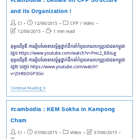
#cambodia : Debate on CPP Structure
TAKEO
and its Organization !
Post
Post
Post
CI
12/06/2015
CPP
/
Video
author:
published:
category:
Post
Reading
12/06/2015
1 min read
last
time:
modified:
តុមូលវីអូឌី ការរៀបចំរចនាសម្ព័ន្ធថ្នាក់ដឹកនាំកំពូលគណបក្សប្រជាជនកម្ពុជា
វគ្គ១ https://www.youtube.com/watch?v=Pnic2_BBIug
តុមូលវីអូឌី ការរៀបចំរចនាសម្ព័ន្ធថ្នាក់ដឹកនាំកំពូលគណបក្សប្រជាជនកម្ពុជា
វគ្គ២ បញ្ចប់ https://www.youtube.com/watch?
v=J5HtbDGP3Go
#cambodia
Continue Reading
:
Debate
On
CPP
#cambodia : KEM Sokha in Kampong
Structure
And
Cham
Its
Organization
Post
Post
Post
Post
CI
07/06/2015
Video
07/06/2015
!
author:
published:
category:
last