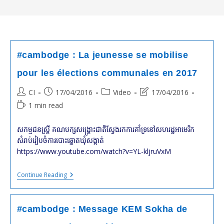
#cambodge : La jeunesse se mobilise
pour les élections communales en 2017
Post
Post
Post
Post
CI
17/04/2016
Video
17/04/2016
author:
published:
category:
last
Reading
1 min read
modified:
time:
សកម្មជនស្រ្តី គណបក្សសង្គ្រោះជាតិស្វែងរកការគាំទ្រនៅសហរដ្ឋអាមេរិក
សំរាប់រៀបចំការបោះឆ្នោតឃុំសង្កាត់
https://www.youtube.com/watch?v=YL-kljruVxM
#cambodge
Continue Reading
:
La
Jeunesse
Se
#cambodge : Message KEM Sokha de
Mobilise
Pour