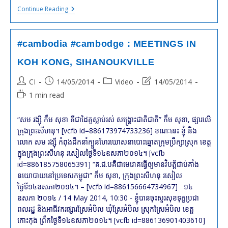
#Daech
Continue Reading
#ISIS
:
A
Voir
#cambodia #cambodge : MEETINGS IN
Obsolument
Sur
KOH KONG, SIHANOUKVILLE
ARTE+7.
All
Post
Post
Post
Post
CI
14/05/2014
Video
14/05/2014
You
Want
author:
published:
category:
last
Reading
1 min read
To
modified:
time:
Know
About
“សម រង្ស៊ី កឹម សុខា គឺជាដៃគូស្លាប់រស់ សង្គ្រោះជាតិជាតិ” កឹម សុខា, ផ្សារលើ
Daech
ក្រុងព្រះសីហនុ។ [vcfb id=886173974733236] ខណៈនេះ ខ្ញុំ និង
On
ARTE+7
លោក សម រង្ស៊ី កំពុងដឹកនាំក្បួនហែរឃោសនាបោះឆ្នោតក្រុមប្រឹក្សាស្រុក ខេត្ត
ក្នុងក្រុងព្រះសីហនុ រសៀលថ្ងៃទី១៤ឧសភា២០១៤។ [vcfb
id=886185758065391] “គ.ជ.បគឺជាមេរោគធ្វើឲ្យមានវិបត្តិជាប់គាំង
នយោបាយនៅប្រទេសកម្ពុជា” កឹម សុខា, ក្រុងព្រះសីហនុ រសៀល
ថ្ងៃទី១៤ឧសភា២០១៤។ – [vcfb id=886156664734967] ១៤
ឧសភា ២០១៤ / 14 May 2014, 10:30 - ខ្ញុំបានចុះសួរសុខទុក្ខប្រជា
ពលរដ្ឋ និងអាជីវករផ្សារស្រែអំបិល ឃុំស្រែអំបិល ស្រុកស្រែអំបិល ខេត្ត
កោះកុង ព្រឹកថ្ងៃទី១៤ឧសភា២០១៤។ [vcfb id=886136901403610]