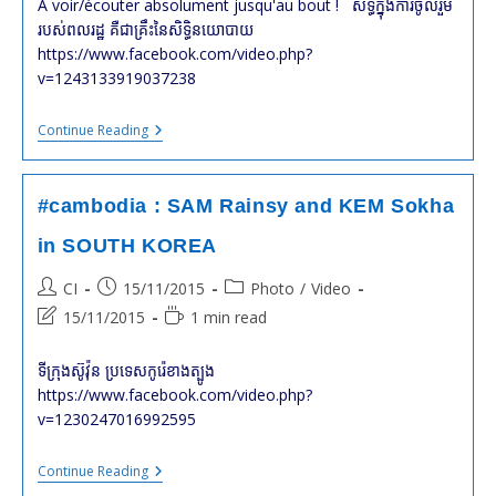
A voir/écouter absolument jusqu'au bout ! សិទ្ធិក្នុងការចូលរួម
របស់ពលរដ្ឋ គឺជាគ្រឹះនៃសិទ្ធិនយោបាយ
https://www.facebook.com/video.php?
v=1243133919037238
#cambodge
Continue Reading
:
Journée
Des
Droits
#cambodia : SAM Rainsy and KEM Sokha
De
L’Homme
in SOUTH KOREA
–
Human
Post
Post
Post
CI
15/11/2015
Photo
/
Video
Rights
Day
author:
published:
category:
Post
Reading
15/11/2015
1 min read
:
last
time:
KEM
Sokha
modified:
ទីក្រុងស៊ូវ៉ុន ប្រទេសកូរ៉េខាងត្បូង
https://www.facebook.com/video.php?
v=1230247016992595
#cambodia
Continue Reading
: