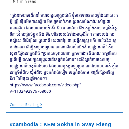
Reading
1 min read
modified:
time:
"ក្នុងនាមជាមេដឹកនាំគណបក្សសង្គ្រោះជាតិ ខ្ញុំមានមោទនភាពខ្លាំងណាស់ រក
អ្វីប្រៀបផ្ទឹមមិនបានឡើយ មិនភ្លេចដាច់ខាត នូវគុណបំណាច់របស់ប្រជា
ពលរដ្ឋខ្មែរ ដែលបានលះបង់ គឺ៖ ទី១.ពេលវេលា ទី២.កម្លាំងកាយ កម្លាំងចិត្ត
ទី៣.ថវិការផ្ទាល់ខ្លួន និង ទី៤.ហា៊នលះបង់ទាំងអាយុជីវិត។ ការលះបង់ ការ
តស៊ូនេះ គឺដើម្បីសង្គ្រោះជាតិ នេះជាតម្លៃ ជាប្រវត្តិសាស្រ្ដ ហើយយើងនឹងបន្ដ
ការងារនេះ ដើម្បីសម្រេចឲ្យបាន គោលដៅរបស់យើងគឺ សង្គ្រោះជាតិ" កឹម
សុខា ថ្លែងនៅក្នុងពិធី "ប្រកាសសុពលភាព ក្រុមការងារ និងគណៈកម្មាធិការ
ប្រតិបត្តិ គណបក្សសង្គ្រោះជាតិខេត្តកំពង់ចាម" នៅទីស្នាក់ការគណបក្ស
សង្គ្រោះជាតិខេត្តកំពង់ចាម ដែលមានអ្នកចូលរួមប្រមាណជា១០០០នាក់ ស្ថិត
នៅភូមិអំពិល ឃុំអំពិល ស្រុកកំពង់សៀម ខេត្តកំពង់ចាម នាព្រឹកថ្ងៃអាទិត្យ
ទី៧ ខែមិថុនា ឆ្នាំ២០១៥។
https://www.facebook.com/video.php?
v=1132492976768000
#cambodia
Continue Reading
:
KEM
Sokha
In
#cambodia : KEM Sokha in Svay Rieng
Kampong