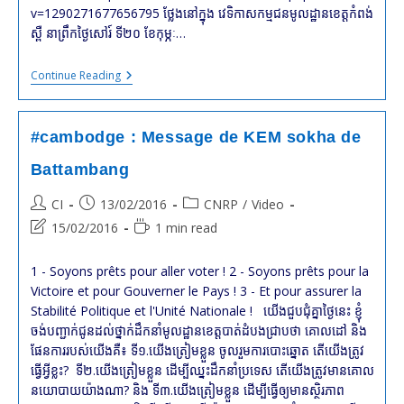
v=1290271677656795 ថ្លែងនៅក្នុង វេទិកាសកម្មជនមូលដ្ឋានខេត្តកំពង់
ស្ពឺ នាព្រឹកថ្ងៃសៅរ៍ ទី២០ ខែកុម្ភៈ…
#cambodge
Continue Reading
:
Message
De
KEM
#cambodge : Message de KEM sokha de
Sokha
De
Battambang
Kampong
Speu
Post
Post
Post
CI
13/02/2016
CNRP
/
Video
(VIDEO)
author:
published:
category:
Post
Reading
15/02/2016
1 min read
last
time:
modified:
1 - Soyons prêts pour aller voter ! 2 - Soyons prêts pour la
Victoire et pour Gouverner le Pays ! 3 - Et pour assurer la
Stabilité Politique et l'Unité Nationale ! យើងជួបជុំគ្នាថ្ងៃនេះ ខ្ញុំ
ចង់បញ្ជាក់ជូនដល់ថ្នាក់ដឹកនាំមូលដ្ឋានខេត្តបាត់ដំបងជ្រាបថា គោលដៅ និង
ផែនការរបស់យើងគឺ៖ ទី១.យើងត្រៀមខ្លួន ចូលរួមការបោះឆ្នោត តើយើងត្រូវ
ធ្វើអ្វីខ្លះ? ទី២.យើងត្រៀមខ្លួន ដើម្បីឈ្នះដឹកនាំប្រទេស តើយើងត្រូវមានគោល
នយោបាយយ៉ាងណា? និង ទី៣.យើងត្រៀមខ្លួន ដើម្បីធ្វើឲ្យមានស្ថិរភាព