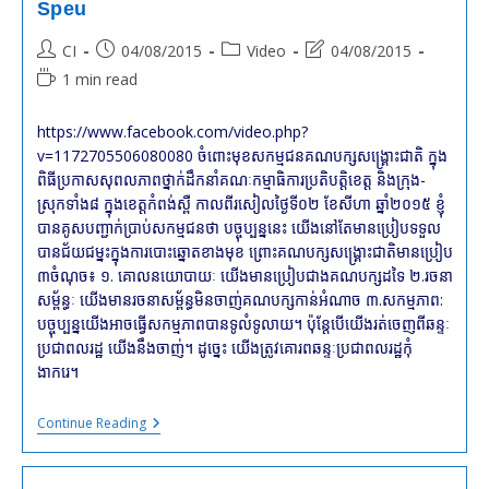
Speu
Des
Attaques
Post
Post
Post
Post
CI
04/08/2015
Video
04/08/2015
Contre
Le
author:
published:
category:
last
Reading
1 min read
CNRP
modified:
time:
https://www.facebook.com/video.php?
v=1172705506080080 ចំពោះមុខសកម្មជនគណបក្សសង្គ្រោះជាតិ ក្នុង
ពិធីប្រកាសសុពលភាពថ្នាក់ដឹកនាំគណៈកម្មាធិការប្រតិបត្តិខេត្ត និងក្រុង-
ស្រុកទាំង៨ ក្នុងខេត្តកំពង់ស្ពឺ កាលពីរសៀលថ្ងៃទី០២ ខែសីហា ឆ្នាំ២០១៥ ខ្ញុំ
បានគូសបញ្ជាក់ប្រាប់សកម្មជនថា បច្ចុប្បន្ននេះ យើងនៅតែមានប្រៀបទទួល
បានជ័យជម្នះក្នុងការបោះឆ្នោតខាងមុខ ព្រោះគណបក្សសង្គ្រោះជាតិមានប្រៀប
៣ចំណុច៖ ១. គោលនយោបាយៈ យើងមានប្រៀបជាងគណបក្សដទៃ ២.រចនា
សម្ព័ន្ធៈ យើងមានរចនាសម្ព័ន្ធមិនចាញ់គណបក្សកាន់អំណាច ៣.សកម្មភាព:
បច្ចុប្បន្នយើងអាចធ្វើសកម្មភាពបានទូលំទូលាយ។ ប៉ុន្តែបើយើងរត់ចេញពីឆន្ទៈ
ប្រជាពលរដ្ឋ យើងនឹងចាញ់។ ដូច្នេះ យើងត្រូវគោរពឆន្ទៈប្រជាពលរដ្ឋកុំ
ងាករេ។
#cambodia
Continue Reading
:
KEM
Sokha