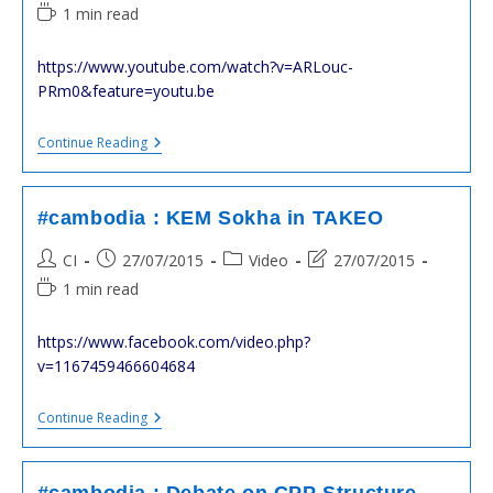
author:
published:
category:
last
Reading
1 min read
modified:
time:
https://www.youtube.com/watch?v=ARLouc-
PRm0&feature=youtu.be
#cambodge
Continue Reading
:
#Angkor
L’aventure
Du
#cambodia : KEM Sokha in TAKEO
#Baphuon
:
Post
Post
Post
Post
CI
27/07/2015
Video
27/07/2015
Vidéo
author:
published:
category:
last
À
Reading
1 min read
Voir
modified:
time:
https://www.facebook.com/video.php?
v=1167459466604684
#cambodia
Continue Reading
:
KEM
Sokha
In