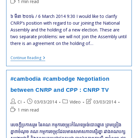
Reading
1 min read
modified:
time:
៦ មីនា ២០១៤ / 6 March 2014 9:30 I would like to clarify
CNRP’s position with regard to our joining the National
Assembly and the holding of a new election. These are
two separate problems: we will not join the Assembly until
there is an agreement on the holding of…
#cambodia
Continue Reading
#cambodia
CNRP’s
President
Statement
#cambodia #cambodge Negotiation
:
Video
between CNRP and CPP : CNRP TV
Post
Post
Post
Post
CI
03/03/2014
Video
03/03/2014
author:
published:
category:
last
Reading
1 min read
modified:
time:
សេចក្តីប្រកាសរួម នៃគណៈកម្មការចម្រុះកំណែទម្រង់បោះឆ្នោត ព្រមព្រៀង
គ្នា៣ចំណុច គណៈកម្មការ​ចម្រុះ​ដែល​មាន​សមាស​ភាព​ស្មើរ​គ្នា​ រវាងគណបក្ស