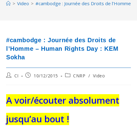
>
Video
>
#cambodge : Journée des Droits de l’Homme – 
#cambodge : Journée des Droits de
l’Homme – Human Rights Day : KEM
Sokha
Post
Post
Post
CI
10/12/2015
CNRP
/
Video
author:
published:
category:
A voir/écouter absolument
jusqu’au bout !