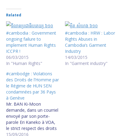
Related
#cambodia : Government
#cambodia : HRW : Labor
ongoing failure to
Rights Abuses in
implement Human Rights
Cambodia’s Garment
ICCPR !
Industry
06/03/2015
14/03/2015
In "Human Rights"
In "Garment industry"
#cambodge : Violations
des Droits de l’Homme par
le Régime de HUN SEN
condamnées par 36 Pays
à Genève
Mr. BAN Ki-Moon
demande, dans un courriel
envoyé par son porte-
parole Eri Kaneko à VOA,
le strict respect des droits
de l'Homme au
15/09/2016