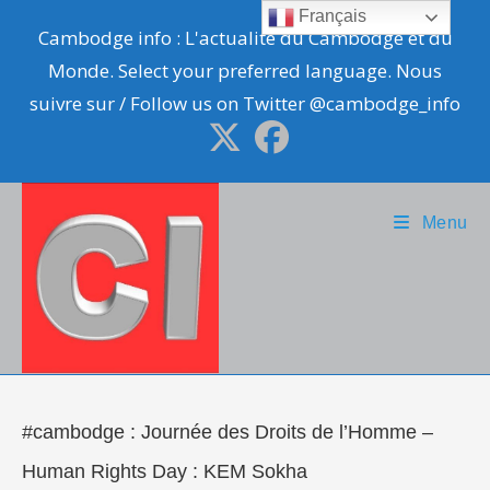
Skip
Français
Cambodge info : L'actualité du Cambodge et du
to
Monde. Select your preferred language. Nous
content
suivre sur / Follow us on Twitter @cambodge_info
Menu
#cambodge : Journée des Droits de l’Homme –
Human Rights Day : KEM Sokha