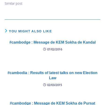
Cambodge, du droit à
Similar post
s'exprimer et de contester
dans la non violence ainsi
que du droit de
s'assembler . លោក Ban Ki-
Moon បានអំពាវនាវឲ្យមានការ
គោរពសិទ្ធិមនុស្សឲ្យបាន
YOU MIGHT ALSO LIKE
ពេញលេញនៅកម្ពុជា រួមទាំងសិទ្ធិ
បញ្ចេញមតិ សិទ្ធិតវ៉ាដោយអហិង្សា
#cambodge : Message de KEM Sokha de Kandal
ហើយនឹងសិទ្ធិជួបជុំ UN envoy
07/02/2016
blasts…
#cambodia : Results of latest talks on new Election
Law
02/03/2015
#cambodge : Message de KEM Sokha de Pursat