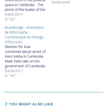
Similar post
space in Cambodia The
arrest of the leader of the
Cambodian National
04/09/2017
Rescue Party, Kem Sokha
In "EU"
on the night of 2-3
#cambodge : Arrestation
September, in breach of
de KEM Sokha :
his parliamentary
Communiqué du Foreign
immunity, marks a
Office (UK)
dangerous political
Minister for Asia
escalation. Along with
concerned about arrest of
recent actions by the
Kem Sokha in Cambodia
authorities…
Mark Field calls on the
government of Cambodia
to take action to restore
04/09/2017
prospects for a free and
In "UK"
fair election next year. I
am greatly concerned by
the recent series of
actions by the Cambodian
authorities which
culminated in…
YOU MIGHT ALSO LIKE