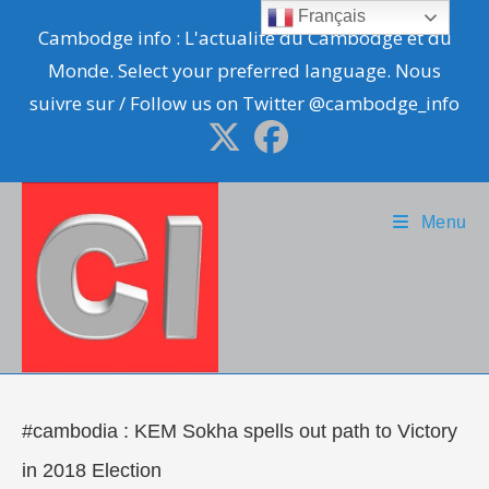
Skip
Français
Cambodge info : L'actualité du Cambodge et du
to
Monde. Select your preferred language. Nous
content
suivre sur / Follow us on Twitter @cambodge_info
Menu
#cambodia : KEM Sokha spells out path to Victory
in 2018 Election