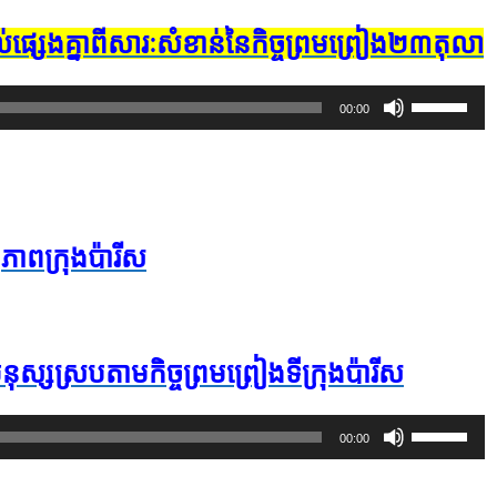
ផ្សេង​គ្នា​ពី​សារៈសំខាន់​នៃ​កិច្ចព្រមព្រៀង​២៣​តុលា
Use
00:00
Up/Down
Arrow
keys
to
ភាព​ក្រុងប៉ារីស​​
increase
or
decrease
volume.
ុស្ស​ស្របតាម​កិច្ចព្រមព្រៀង​ទីក្រុង​ប៉ារីស
Use
00:00
Up/Down
Arrow