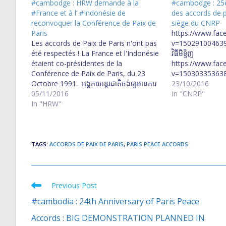
#cambodge : HRW demande à la
#cambodge : 2
#France et à l’ #Indonésie de
des accords de p
reconvoquer la Conférence de Paix de
siège du CNRP
Paris
https://www.fac
Les accords de Paix de Paris n'ont pas
v=15029100463929
été respectés ! La France et l'Indonésie
វិធីមីទ្ទិញ
étaient co-présidentes de la
https://www.fac
Conférence de Paix de Paris, du 23
v=150303353638
Octobre 1991. អង្គការ​អន្តរជាតិ​ចង់​ឲ្យ​មាន​ការ​
សុខាក្នុងខួបលើកទី២៥
23/10/2016
សើរើ​កិច្ច​ព្រមព្រៀង​សន្តិភាព​ក្រុង​ប៉ារីស​ឡើង​វិញ
05/11/2016
គណបក្ស​សង្គ្រោះ​ជាតិ​ប
In "CNRP"
នាយក​ប្រតិបត្តិ​នៃ​អង្គការ​ឃ្លាំមើល​សិទ្ធិមនុស្ស​
In "HRW"
ព្រមព្រៀង​សន្តិភាព​ទីក
អន្តរជាតិ យូមែន រ៉ៃត៍ វ៉ច្ឆ (Human Rights
Watch) លោក ប្រ៊ែដ អាដាម (Brad Adams)
មាន​ប្រសាសន៍​ថា កិច្ច​ព្រមព្រៀង​សន្តិភាព​ទីក្រុង​
ប៉ារីស ត្រូវ​បាន​លោក ហ៊ុន សែន រំលោភ​តាំង​ពី​ថ្ងៃ​
TAGS
:
ACCORDS DE PAIX DE PARIS
,
PARIS PEACE ACCORDS
ដំបូង​មក​ម្ល៉េះ ជាក់ស្ដែង​គឺ​ក្រោយ​ការ​បោះឆ្នោត​ឆ្នាំ​
១៩៩៣ បើ​ទោះ​បី​លោក ហ៊ុន…
Previous Post
Read
more
#cambodia : 24th Anniversary of Paris Peace
articles
Accords : BIG DEMONSTRATION PLANNED IN