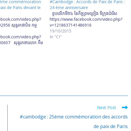
5ème commémoration
#Cambodge : Accords de Paix de Paris :
aix de Paris devant le
24 ème anniversaire
ខួបលើកទី២៤ នៃកិច្ចព្រមព្រៀង ទីក្រុងប៉ារីស
ebook.com/video.php?
https://www.facebook.com/video.php?
56 សុន្ទរកថាបិទ កម្ម
v=1218637141486916
19/10/2015
ebook.com/video.php?
In "CI"
0607 សុន្ទរកថាលោក កឹម
 នៃកិច្ចព្រមព្រៀងក្រុងប៉ារីស
្រារព្ធ​ខួប​លើក​ទី​២៥​នៃ​កិច្ច
្រុង​ប៉ារីស
Next Post
#cambodge : 25ème commémoration des accords
de paix de Paris