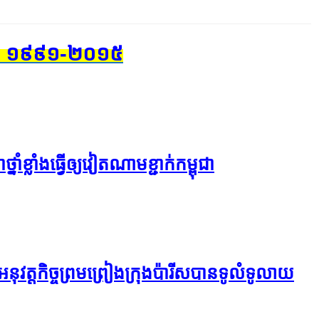
​ប៉ារីស ១៩៩១-២០១៥
ាំ​ខ្លាំង​ធ្វើ​ឲ្យ​វៀតណាម​ខ្ជាក់​កម្ពុជា
​អនុវត្ត​កិច្ចព្រមព្រៀង​ក្រុង​ប៉ារីស​បាន​ទូលំទូលាយ