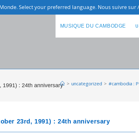
Monde. Select your preferred language. Nous suivre sur
MUSIQUE DU CAMBODGE
ប
>
uncategorized
>
#cambodia : P
 1991) : 24th anniversary
ber 23rd, 1991) : 24th anniversary