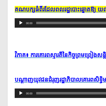
គណបក្ស​ធំ​ពីរ​ដែល​ពលរដ្ឋ​បោះឆ្នោត​ឱ្យ ​យល់​
Audio
00:00
Player
វិភាគ​៖ ការគោរព​ស្មារតី​នៃ​កិច្ចព្រមព្រៀង​សន្តិ
បណ្តាញ​យុវជន​ជំរុញ​រដ្ឋាភិបាល​គោរព​សិទ្ធិមន
Audio
00:00
Player