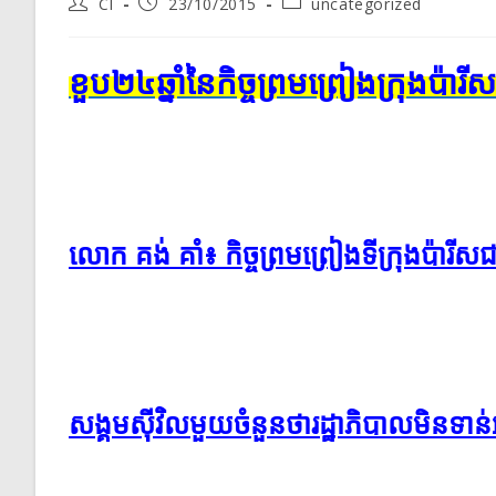
Post
Post
Post
CI
23/10/2015
uncategorized
author:
published:
category:
ខួប២៤​ឆ្នាំ​នៃ​កិច្ចព្រមព្រៀង​ក្រុង
លោក គង់ គាំ៖ កិច្ច​ព្រមព្រៀង​ទីក្រុង​ប៉ារីស​ជា​ថ្ន
សង្គម​ស៊ីវិល​មួយ​ចំនួន​ថា​រដ្ឋាភិបាល​មិន​ទាន់