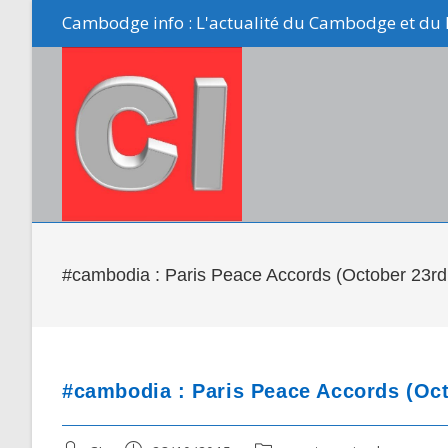
Skip
Cambodge info : L'actualité du Cambodge et du 
to
content
#cambodia : Paris Peace Accords (October 23rd,
#cambodia : Paris Peace Accords (Octo