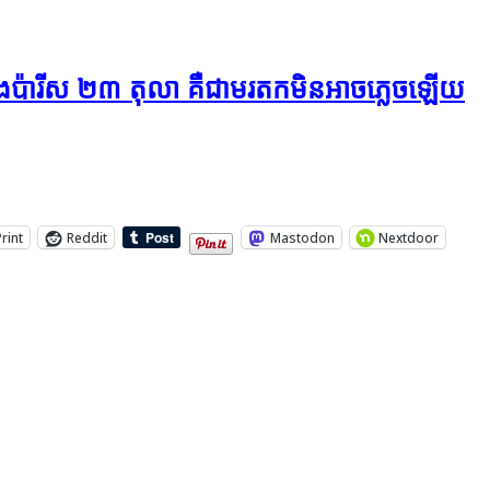
keys
to
រុង​ប៉ារីស ២៣ តុលា គឺជា​មរតក​មិនអាច​ភ្លេច​ឡើយ​​
increase
or
decrease
volume.
Print
Reddit
Mastodon
Nextdoor