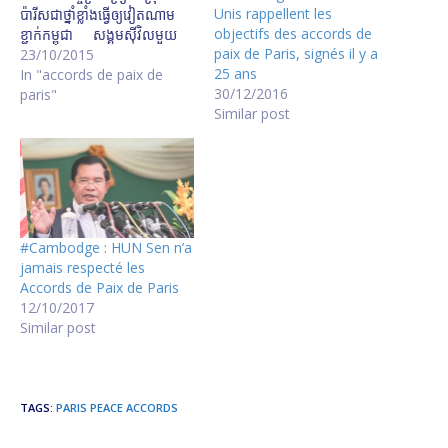
Unis rappellent les
ប៉ារីស​ជា​ថ្នាំ​ខ្លាំង​ធ្វើ​ឲ្យ​វៀតណាម​
objectifs des accords de
ខ្ជាក់​កម្ពុជា សង្គម​ស៊ីវិល​មួយ​
paix de Paris, signés il y a
ចំនួន​ថា​រដ្ឋាភិបាល​មិន​ទាន់​អនុវត្ត​
23/10/2015
25 ans
កិច្ចព្រមព្រៀង​ក្រុង​ប៉ារីស​បាន​ទូលំ
In "accords de paix de
30/12/2016
ទូលាយ គណបក្ស​ធំ​ពីរ​ដែល​
paris"
Similar post
ពលរដ្ឋ​បោះឆ្នោត​ឱ្យ ​យល់​ផ្សេង​គ្នា​ពី​
សារៈសំខាន់​នៃ​កិច្ចព្រមព្រៀង​២៣​
តុលា​​
http://vodhotnews.com/m
edia/sounds/151023-vod-
khorn-f-pol--the-two-
major-parties-that-voting-
#Cambodge : HUN Sen n’a
agreements--october-23-
jamais respecté les
01-2015-10-23.mp3 វិភាគ​៖
Accords de Paix de Paris
ការគោរព​ស្មារតី​នៃ​កិច្ចព្រមព្រៀង​
12/10/2017
សន្តិភាព​ក្រុងប៉ារីស​​ បណ្តាញ​
Similar post
យុវជន​ជំរុញ​រដ្ឋាភិបាល​គោរព​សិទ្ធិ
មនុស្ស​ស្របតាម​កិច្ចព្រមព្រៀង​
ទីក្រុង​ប៉ារីស​
http://vodhotnews.com/m
TAGS
:
PARIS PEACE ACCORDS
edia/sounds/151023-vod-
samean-f-hr-youth-urge-