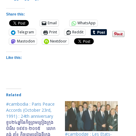
Share this:
Email
WhatsApp
Telegram
Print
Reddit
Mastodon
Nextdoor
Like this:
Related
#cambodia : Paris Peace
Accords (October 23rd,
1991) : 24th anniversary
ខួប២៤​ឆ្នាំ​នៃ​កិច្ចព្រមព្រៀង​ក្រុង​
ប៉ារីស ១៩៩១-២០១៥ លោក
#cambodge : Les Etats-
គង់ គាំ៖ កិច្ច​ព្រមព្រៀង​ទីក្រុង​