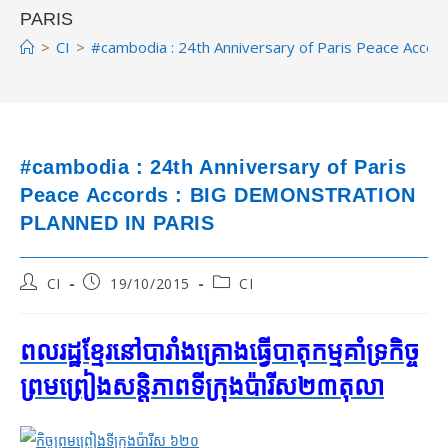
PARIS
>
CI
>
#cambodia : 24th Anniversary of Paris Peace Ac
#cambodia : 24th Anniversary of Paris
Peace Accords : BIG DEMONSTRATION
PLANNED IN PARIS
Post
Post
Post
CI
19/10/2015
CI
author:
published:
category:
ពលរដ្ឋ​ខ្មែរ​នៅ​បារាំង​គ្រោង​ធ្វើ​បាតុកម្ម​គាំទ្រ​កិច្ច​
ព្រមព្រៀង​សន្តិភាព​ទីក្រុង​ប៉ារីស​២៣​តុលា