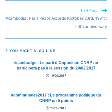
govt-repect-hr-accding-
paris-agreement-01-2015-
Next Post
Read
10-23.mp3 លោក​ កឹម​ សុខា​៖
more
ចាត់ទុក​កិច្ចព្រមព្រៀង​ក្រុង​ប៉ារីស
#cambodia : Paris Peace Accords (October 23rd, 1991) :
២៣ តុលា គឺជា​មរតក​មិនអាច​ភ្លេច​
articles
24th anniversary
ឡើយ​​
YOU MIGHT ALSO LIKE
#cambodge : Le parti d’Opposition CNRP ne
participera pas à la session du 20/02/2017
19/02/2017
#communales2017 : Le programme politique du
CNRP en 5 points
25/05/2017