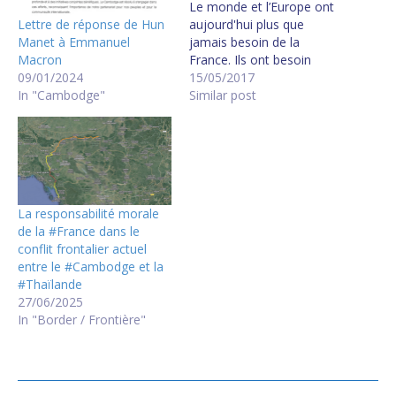
Le monde et l’Europe ont
Lettre de réponse de Hun
aujourd'hui plus que
Manet à Emmanuel
jamais besoin de la
Macron
France. Ils ont besoin
09/01/2024
d’une France forte et sûre
15/05/2017
In "Cambodge"
de son destin. Ils ont
Similar post
besoin d’une France qui
porte haut la voix de la
liberté et de la
solidarité... Le monde a
besoin de ce que…
La responsabilité morale
de la #France dans le
conflit frontalier actuel
entre le #Cambodge et la
#Thaïlande
27/06/2025
In "Border / Frontière"