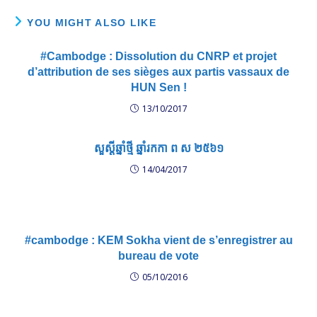
YOU MIGHT ALSO LIKE
#Cambodge : Dissolution du CNRP et projet
d’attribution de ses sièges aux partis vassaux de
HUN Sen !
13/10/2017
សួស្ដីឆ្នាំថ្មី ឆ្នាំរកកា ព ស ២៥៦១
14/04/2017
#cambodge : KEM Sokha vient de s’enregistrer au
bureau de vote
05/10/2016