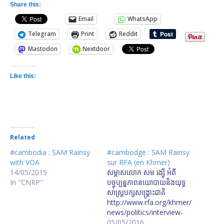
Share this:
Email
WhatsApp
Telegram
Print
Reddit
Mastodon
Nextdoor
Like this:
Related
#cambodia : SAM Rainsy
#cambodge : SAM Rainsy
with VOA
sur RFA (en Khmer)
14/05/2015
សម្ភាស​លោក សម រង្ស៊ី អំពី​
In "CNRP"
បច្ចុប្បន្នភាព​នយោបាយ​និង​យុទ្ធ
សាស្ត្រ​បក្ស​សង្គ្រោះ​ជាតិ
http://www.rfa.org/khmer/
news/politics/interview-
sam-rainsy-
05/05/2016