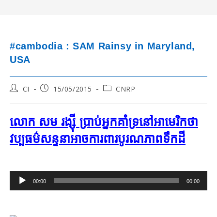
#cambodia : SAM Rainsy in Maryland,
USA
Post
Post
Post
CI
15/05/2015
CNRP
author:
published:
category:
លោក សម រង្ស៊ី ប្រាប់​អ្នក​គាំទ្រ​នៅ​អាមេរិក​ថា​
វប្បធម៌​សន្ទនា​អាច​ការពារ​បូរណភាព​ទឹក​ដី
Audio
00:00
00:00
Player