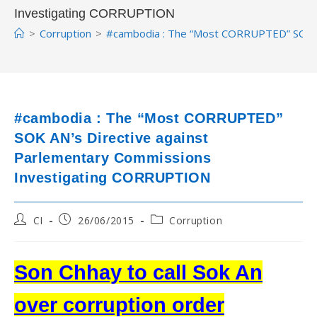
Investigating CORRUPTION
>
Corruption
>
#cambodia : The “Most CORRUPTED” SOK A
#cambodia : The “Most CORRUPTED”
SOK AN’s Directive against
Parlementary Commissions
Investigating CORRUPTION
Post
Post
Post
CI
26/06/2015
Corruption
author:
published:
category:
Son Chhay to call Sok An
over corruption order