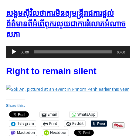
សង្គម​ស៊ីវិល​ថា​ការ​មិន​ឲ្យ​មន្ត្រី​រាជការ​ផ្ដល់​
ព័ត៌មាន​ពី​អំពើ​ពុក​រលួយ​ជា​ការ​រំលោភ​អំណាច​
សភា
Audio
00:00
00:00
Player
Right to remain silent
Share this:
Email
WhatsApp
Telegram
Print
Reddit
Mastodon
Nextdoor