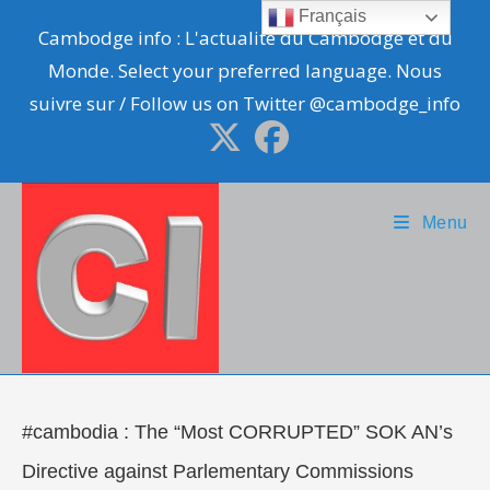
Skip
Français
Cambodge info : L'actualité du Cambodge et du
to
Monde. Select your preferred language. Nous
content
suivre sur / Follow us on Twitter @cambodge_info
Menu
#cambodia : The “Most CORRUPTED” SOK AN’s
Directive against Parlementary Commissions