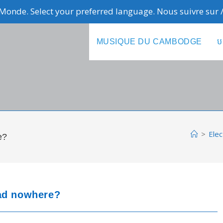
Monde. Select your preferred language. Nous suivre sur
MUSIQUE DU CAMBODGE
ប
>
Elec
e?
ead nowhere?