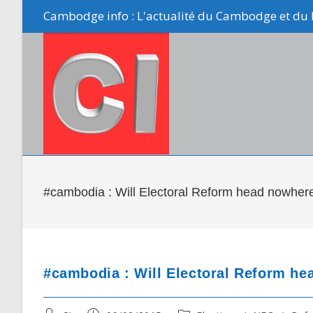
Skip
Cambodge info : L'actualité du Cambodge et du 
to
content
#cambodia : Will Electoral Reform head nowher
#cambodia : Will Electoral Reform h