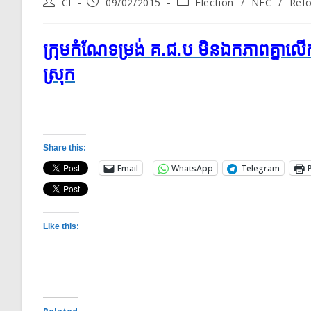
Post
Post
Post
CI
09/02/2015
Election
/
NEC
/
Ref
author:
published:
category:
ក្រុម​កំណែទម្រង់ គ​.​ជ​.​ប មិន​ឯកភាព​គ្នា
ស្រុក​​
Share this:
Email
WhatsApp
Telegram
Like this: