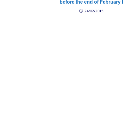
before the end of February !
24/02/2015