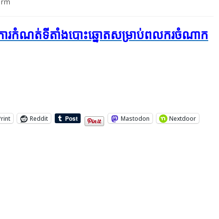
orm
​លើ​ការកំណត់​ទីតាំង​បោះឆ្នោត​សម្រាប់​ពលករ​ចំណាក
Print
Reddit
Mastodon
Nextdoor