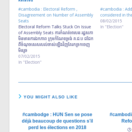
Related
#cambodia : Electoral Reform ,
#cambodia : Add
Disagreement on Number of Assembly
considered in th
Seats
08/02/2015
Electoral Reform Talks Stuck On Issue
In "Election"
of Assembly Seats ការ​កំណត់​អាសនៈ​រដ្ឋសភា​
មិនមាន​ការ​ឯកភាព​ ក្រុម​កំណែទម្រង់ គ​.​ជ​.​ប ជជែក​
ពី​ចំណុច​សេសសល់​ចាស់​ឡើងវិញ​តែ​រក​ច្រកចេញ​
មិន​រួច​​
07/02/2015
In "Election"
YOU MIGHT ALSO LIKE
#cambodge : HUN Sen se pose
#cambodia
déjà beaucoup de questions s’il
Refo
perd les élections en 2018