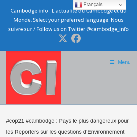
Skip
Français
Cambodge info : L'actualité du Cambodge et du
to
Monde. Select your preferred language. Nous
content
suivre sur / Follow us on Twitter @cambodge_info
Menu
#cop21 #cambodge : Pays le plus dangereux pour
les Reporters sur les questions d’Environnement