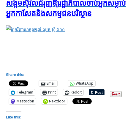
សង្គម​ស៊ីវិល​ជំរុញ​ឱ្យ​រដ្ឋាភិបាល​ចាប់​អ្នក​សម្លាប់​
អ្នក​កាសែត​និង​សកម្មជន​​បរិស្ថាន
Share this:
Email
WhatsApp
Telegram
Print
Reddit
Mastodon
Nextdoor
Like this: