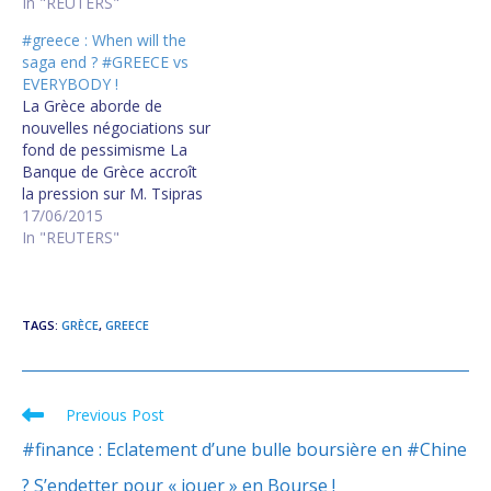
In "REUTERS"
#greece : When will the
saga end ? #GREECE vs
EVERYBODY !
La Grèce aborde de
nouvelles négociations sur
fond de pessimisme La
Banque de Grèce accroît
la pression sur M. Tsipras
Grèce : les six sujets qui
17/06/2015
fâchent encore Athènes
In "REUTERS"
dément un contrôle des
capitaux en cas d'échec
Toujours le dialogue de
sourds entre Athènes et
TAGS
:
GRÈCE
,
GREECE
ses créanciers Greece
and…
Previous Post
Read
more
#finance : Eclatement d’une bulle boursière en #Chine
articles
? S’endetter pour « jouer » en Bourse !