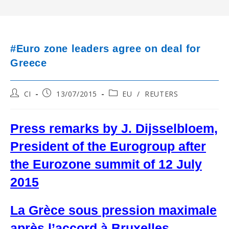
#Euro zone leaders agree on deal for
Greece
Post
Post
Post
CI
13/07/2015
EU
/
REUTERS
author:
published:
category:
Press remarks by J. Dijsselbloem,
President of the Eurogroup after
the Eurozone summit of 12 July
2015
La Grèce sous pression maximale
après l’accord à Bruxelles