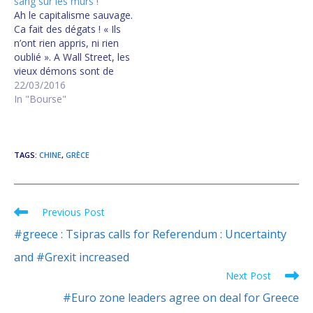
sang sur les murs !
Ah le capitalisme sauvage.
Ca fait des dégats ! « Ils
n’ont rien appris, ni rien
oublié ». A Wall Street, les
vieux démons sont de
retour
22/03/2016
In "Bourse"
TAGS
:
CHINE
,
GRÈCE
Previous Post
Read
more
#greece : Tsipras calls for Referendum : Uncertainty
articles
and #Grexit increased
Next Post
#Euro zone leaders agree on deal for Greece