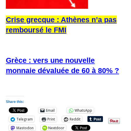
Crise grecque : Athènes n’a pas
remboursé le FMI
Grèce : vers une nouvelle
monnaie dévaluée de 60 à 80% ?
Share this:
Email
WhatsApp
Telegram
Print
Reddit
Mastodon
Nextdoor