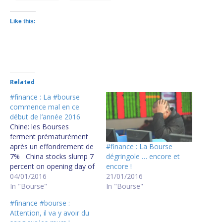
Like this:
Related
#finance : La #bourse
commence mal en ce
début de l’année 2016
Chine: les Bourses
ferment prématurément
#finance : La Bourse
après un effondrement de
dégringole … encore et
7% China stocks slump 7
encore !
percent on opening day of
21/01/2016
2016, trading halted for
04/01/2016
In "Bourse"
first time
In "Bourse"
#finance #bourse :
Attention, il va y avoir du