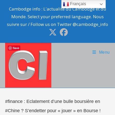
Skip
Français
Cambodge info : L'actualité du Cambodge et du
to
Monde. Select your preferred language. Nous
content
suivre sur / Follow us on Twitter @cambodge_info
Save
Menu
#finance : Eclatement d’une bulle boursière en
#Chine ? S’endetter pour « jouer » en Bourse !