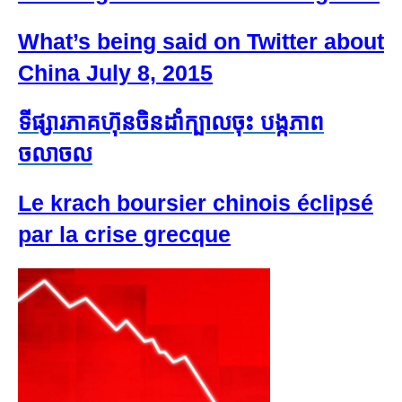
What’s being said on Twitter about
China July 8, 2015
ទីផ្សារ​ភាគហ៊ុន​ចិន​ដាំក្បាល​ចុះ បង្ក​ភាព​
ចលាចល
Le krach boursier chinois éclipsé
par la crise grecque