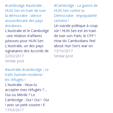
#cambodge #australie :
#Cambodge : La guerre de
HUN Sen en train de tuer
HUN Sen contre la
la démocratie : silence
Démocratie : Impopularité
assourdissant des pays
certaine !
donateurs
Un suicide politique à coup
L'Australie et le Cambodge
sûr ! HUN Sen est en train
: une relation d'affaires
de tuer son Parti, le CPP !
juteuses pour HUN Sen
How do Cambodians feel
L'Australie, un des pays
about Hun Sen’s war on
signataires des Accords de
democracy?
13/10/2017
Paix de Paris, est
22/02/2017
Similar post
silencieuse sur la loi visant
Similar post
la dissolution du Parti
#australie #cambodge : Le
d'Opposition. Elle préfère
trafic humain moderne :
conserver de bonnes
les réfugiés !
relations avec HUN Sen
L'Australie : Veux-tu
pour exporter ses réfugiés
accepter mes réfugiés ? ...
de Nauru vers…
Oui ou Merde ? Le
Cambodge : Oui ! Oui ! Oui
! avec un petit sourire ! Il
faut que j'en discute
17/03/2017