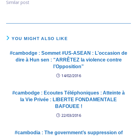
d'abord avec mon chef
Similar post
suprême ! Le Cambodge
revient : Oui mais avec
beaucoup de $$$$ ! Un
marché de 55…
YOU MIGHT ALSO LIKE
#cambodge : Sommet #US-ASEAN : L’occasion de
dire à Hun sen : “ARRÊTEZ la violence contre
l’Opposition”
14/02/2016
#cambodge : Ecoutes Téléphoniques : Atteinte à
la Vie Privée : LIBERTE FONDAMENTALE
BAFOUEE !
22/03/2016
#cambodia : The government’s suppression of