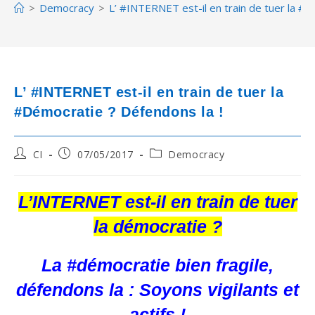
>
Democracy
>
L’ #INTERNET est-il en train de tuer la #D
L’ #INTERNET est-il en train de tuer la
#Démocratie ? Défendons la !
Post
Post
Post
CI
07/05/2017
Democracy
author:
published:
category:
L’INTERNET est-il en train de tuer
la démocratie ?
La #démocratie bien fragile,
défendons la : Soyons vigilants et
actifs !