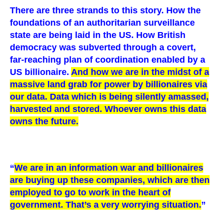
There are three strands to this story. How the
foundations of an authoritarian surveillance
state are being laid in the US. How British
democracy was subverted through a covert,
far-reaching plan of coordination enabled by a
US billionaire.
And how we are in the midst of a
massive land grab for power by billionaires via
our data. Data which is being silently amassed,
harvested and stored. Whoever owns this data
owns the future.
“
We are in an information war and billionaires
are buying up these companies, which are then
employed to go to work in the heart of
government. That’s a very worrying situation.
”