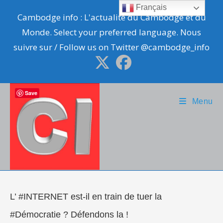
Skip
Français
Cambodge info : L'actualité du Cambodge et du
to
Monde. Select your preferred language. Nous
content
suivre sur / Follow us on Twitter @cambodge_info
Save
Menu
L’ #INTERNET est-il en train de tuer la
#Démocratie ? Défendons la !