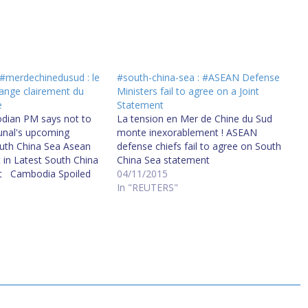
#merdechinedusud : le
#south-china-sea : #ASEAN Defense
nge clairement du
Ministers fail to agree on a Joint
e
Statement
odian PM says not to
La tension en Mer de Chine du Sud
bunal's upcoming
monte inexorablement ! ASEAN
outh China Sea Asean
defense chiefs fail to agree on South
t in Latest South China
China Sea statement
st Cambodia Spoiled
04/11/2015
n Sea: Reports កម្ពុជា​
In "REUTERS"
បញ្ហា​សមុទ្រ​ចិន​ខាងត្បូង
ruth Behind ASEAN's
ng Statement Jakarta,
th aborted Asean