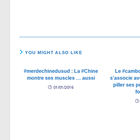
Read
more
articles
YOU MIGHT ALSO LIKE
#merdechinedusud : La #Chine
Le #camb
montre ses muscles … aussi
s’associe av
piller ses 
01/01/2016
fo