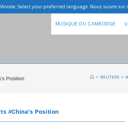
Monde. Select your preferred language. Nous suivre sur
MUSIQUE DU CAMBODGE
ប
>
REUTERS
>
#
s Position
ts #China’s Position