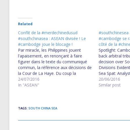
Related
Conflit de la #merdechinedusud
#southchinesea 
#southchinasea : ASEAN divisée ! Le
#cambodge se ra
#cambodge joue le blocage !
côté de la #chin
Par miracle, les Philippines jouent
Spotlight: Camb
l'apaisement, en renonçant à faire
back arbitral tri
figurer dans le texte du communiqué
decision over S
commun, la référence aux décisions de
Divisions Eviden
la Cour de La Haye. Du coup la
Sea Spat: Analy
situation est débloquée ! Joint-
24/07/2016
Asean Statement o
20/06/2016
Statement-on-the-full-and-effective-
In "ASEAN"
ជាប់​គាំង​នៅ​កណ្តាល​
Similar post
implementation-of-the-DOC-FINAL
Revealed: The T
ASEAN breaks deadlock on South China
Retracted Kunmi
Sea, Beijing thanks Cambodia for
Manila agree wi
support Cambodia…
statement…
TAGS
:
SOUTH CHINA SEA