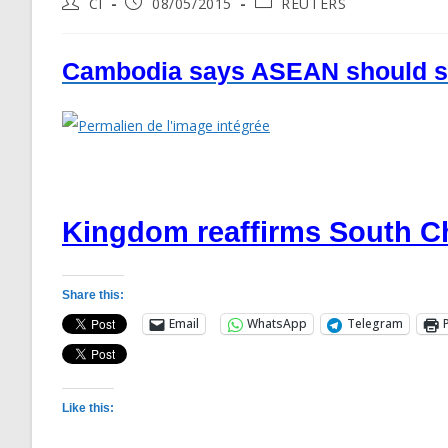
Post
Post
Post
CI
08/05/2015
REUTERS
author:
published:
category:
Cambodia says ASEAN should sta
Kingdom reaffirms South C
Share this:
Email
WhatsApp
Telegram
Like this: