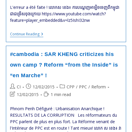
WILL
modified:
L'erreur a été faite ! លោកស​ ខេង៖ ការបណ្តេញអាឡិចចេញពីកម្ពុជា
MEET
ជាជម្រើសចុងក្រោយ https://www.youtube.com/watch?
TOMORROW
!
feature=player_embedded&v=lz5IshI32nw
#cambodge
Continue Reading
:
SAR
KHENG
Sur
#cambodia : SAR KHENG criticizes his
L’Expulsion
D’ALEX
own camp ? Reform “from the Inside” is
“en Marche” !
Post
Post
Post
CI
12/02/2015
CPP
/
PPC
/
Reform
author:
published:
category:
Post
Reading
12/02/2015
1 min read
last
time:
modified:
Phnom Penh Défiguré : Urbanisation Anarchique !
RESULTATS DE LA CORRUPTION Les réformateurs du
PPC parlent de plus en plus fort. La Réforme venant de
l'Intérieur de PPC est en route ! Tant mieux! លោក ស ខេង​៖ ​វា​​