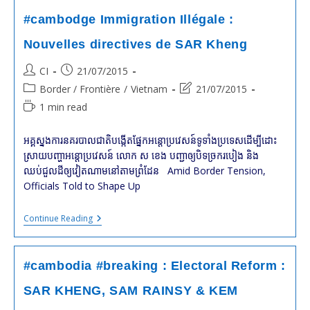
Au
Détriment
#cambodge Immigration Illégale :
Du
Pays
Nouvelles directives de SAR Kheng
Post
Post
CI
21/07/2015
author:
published:
Post
Post
Border / Frontière
/
Vietnam
21/07/2015
category:
last
Reading
1 min read
modified:
time:
អគ្គស្នងការនគរបាលជាតិបង្កើតផ្នែកអន្តោប្រវេសន៍ទូទាំងប្រទេសដើម្បីដោះ
ស្រាយ​បញ្ហាអន្តោប្រវេសន៍​ លោក ស ខេង បញ្ជា​ឲ្យ​បិទច្រករបៀង និង​
ឈប់ជួលដី​ឲ្យ​វៀតណាម​នៅ​តាម​ព្រំ​ដែន​​ Amid Border Tension,
Officials Told to Shape Up
#cambodge
Continue Reading
Immigration
Illégale
:
Nouvelles
#cambodia #breaking : Electoral Reform :
Directives
De
SAR KHENG, SAM RAINSY & KEM
SAR
Kheng