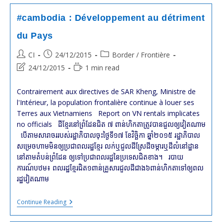
Le
Torchon
#cambodia : Développement au détriment
Brûle
Entre
du Pays
SAR
KHENG
Post
Post
Post
CI
24/12/2015
Border / Frontière
Et
OM
author:
published:
category:
Post
Reading
24/12/2015
1 min read
Yentieng
last
time:
modified:
Contrairement aux directives de SAR Kheng, Ministre de
l'Intérieur, la population frontalière continue à louer ses
Terres aux Vietnamiens​ Report on VN rentals implicates
no officials ដី​ខ្មែរ​នៅ​ព្រំដែន​ជិត​ ៧ ​ពាន់​ហិកតា​ត្រូវ​បាន​ជួល​ឲ្យ​វៀតណាម
បើ​តាម​សារាចររបស់​រដ្ឋា​ភិបាលចុះថ្ងៃទី​១៧ ខែវិច្ឆិកា ឆ្នាំ​២០១៥ រដ្ឋា​ភិបាល
សម្រេច​ហាម​មិន​ឲ្យ​ប្រជា​ពល​រដ្ឋ​ខ្មែរ​ លក់​ឬជួល​ដីស្រែ​​ដីចម្ការ​ឬ​ដីលំនៅដ្ឋាន​
នៅតាមតំបន់​ព្រំដែន​ ឲ្យ​ទៅ​ប្រជា​ពលរដ្ឋ​នៃ​ប្រទេស​ជិត​ខាង។ របាយ
ការណ៍បឋម៖ ពល​រដ្ឋ​ខ្មែរ​ជិត​១ពាន់គ្រួសារ​ជួល​ដី​​ជាង៦ពាន់ហិកតា​ទៅ​ឲ្យ​ពល​
រដ្ឋ​វៀតណាម​​
#cambodia
Continue Reading
:
Développement