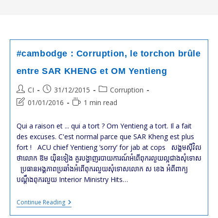
#cambodge : Corruption, le torchon brûle
entre SAR KHENG et OM Yentieng
Post
Post
Post
CI
31/12/2015
Corruption
author:
published:
category:
Post
Reading
01/01/2016
1 min read
last
time:
modified:
Qui a raison et ... qui a tort ? Om Yentieng a tort. Il a fait
des excuses. C'est normal parce que SAR Kheng est plus
fort ! ACU chief Yentieng ‘sorry’ for jab at cops សង្គម​ស៊ីវិល​
ថា​លោក ឱម យ៉ិនទៀង គួរ​បង្ហាញ​របាយការណ៍​អំពើ​ពុក​រលួយ​ល្អ​ជាង​សុំ​ទោស
ប្រធានអង្គភាពប្រឆាំងអំពើពុករលួយសុំទោសលោក ស ខេង អំពី​ពាក្យ​
បណ្តឹង​ពុករលួយ​​​ Interior Ministry Hits…
#cambodge
Continue Reading
:
Corruption,