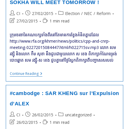
SOKHA WILL MEET TOMORROW !
Post
Post
Post
CI
27/02/2015
Election
/
NEC
/
Reform
author:
published:
category:
Post
Reading
27/02/2015
1 min read
last
time:
modified:
ក្រុម​ចរចា​នៃ​គណបក្ស​ទាំង​ពីរ​នៅ​តែ​មាន​ការ​ខ្វែង​គំនិត​គ្នា​ដដែល
http://www.rfa.org/khmer/news/politics/cpp-and-cnrp-
meeting-02272015084447.html/h022715sv.mp3 លោក សម
រង្ស៊ី និង​លោក កឹម សុខា នឹង​ជួប​ជាមួយ​លោក ស ខេង ពិភាក្សា​កំណែ​ទម្រង់​
បោះឆ្នោត​ សម រង្ស៊ី​-ស ខេង ​ជួប​គ្នា​​នៅ​​ថ្ងៃ​ស្អែក​​ពិភាក្សា​​ពី​​បញ្ហា​​សេសសល់​
#cambodia
Continue Reading
#breaking
:
Electoral
Reform
#cambodge : SAR KHENG sur l’Expulsion
:
SAR
d’ALEX
KHENG,
SAM
Post
Post
Post
CI
26/02/2015
uncategorized
RAINSY
&
author:
published:
category:
Post
Reading
26/02/2015
1 min read
KEM
last
time:
SOKHA