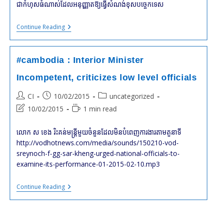
ជា​​កំហុស​​ធំ​​ណាស់​​ដែល​​អនុញ្ញាត​​ឱ្យ​ធ្វើ​​សំណង់​​ខុស​​បច្ចេកទេស​
#cambodia
Continue Reading
:
SAR
KHENG
Criticizes
#cambodia : Interior Minister
His
Own
Incompetent, criticizes low level officials
Camp
?
Post
Post
Post
CI
10/02/2015
uncategorized
Reform
“from
author:
published:
category:
Post
Reading
10/02/2015
1 min read
The
last
time:
Inside”
Is
modified:
លោក ស ខេង រិះគន់​មន្ត្រី​មួយចំនួន​ដែល​មិន​បំពេញ​ការងារ​តាម​តួនាទី​​
“en
http://vodhotnews.com/media/sounds/150210-vod-
Marche”
!
sreynoch-f-gg-sar-kheng-urged-national-officials-to-
examine-its-performance-01-2015-02-10.mp3
#cambodia
Continue Reading
:
Interior
Minister