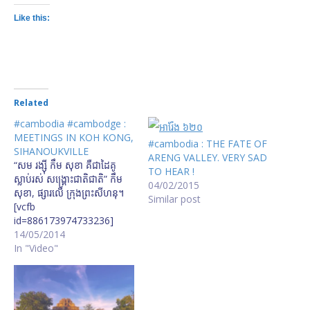
Like this:
Related
#cambodia #cambodge :
MEETINGS IN KOH KONG,
#cambodia : THE FATE OF
SIHANOUKVILLE
ARENG VALLEY. VERY SAD
“សម រង្ស៊ី កឹម សុខា គឺជាដៃគូ
TO HEAR !
ស្លាប់រស់ សង្គ្រោះជាតិជាតិ” កឹម
04/02/2015
សុខា, ផ្សារលើ ក្រុងព្រះសីហនុ។
Similar post
[vcfb
id=886173974733236]
ខណៈនេះ ខ្ញុំ និងលោក សម រង្ស៊ី
14/05/2014
កំពុងដឹកនាំក្បួនហែរឃោសនា
In "Video"
បោះឆ្នោតក្រុមប្រឹក្សាស្រុក ខេត្ត ក្នុង
ក្រុងព្រះសីហនុ រសៀល
ថ្ងៃទី១៤ឧសភា២០១៤។ [vcfb
id=886185758065391]