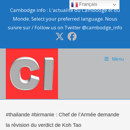
Skip
Français
Cambodge info : L'actualité du Cambodge et du
to
Monde. Select your preferred language. Nous
content
suivre sur / Follow us on Twitter @cambodge_info
Menu
#thailande #birmanie : Chef de l’Armée demande
la révision du verdict de Koh Tao