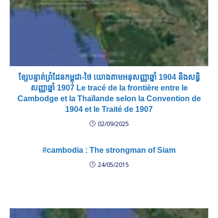
ខ្សែបន្ទាត់ព្រំដែនកម្ពុជា-ថៃ យោងតាមអនុសញ្ញាឆ្នាំ 1904 និងសន្ធិ
សញ្ញាឆ្នាំ 1907 Le tracé de la frontière entre le
Cambodge et la Thaïlande selon la Convention de
1904 et le Traité de 1907
02/09/2025
#cambodia : The strongman of Siam
24/05/2015