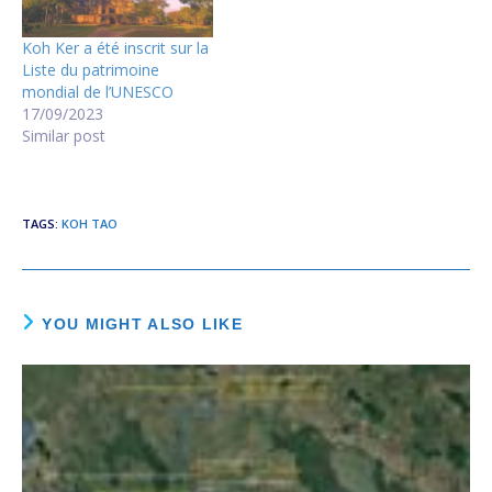
“គ.ជ.បគឺជាមេរោគធ្វើឲ្យមានវិបត្តិ
ជាប់គាំងនយោបាយនៅ
Koh Ker a été inscrit sur la
ប្រទេសកម្ពុជា” កឹម សុខា, ក្រុង
Liste du patrimoine
ព្រះសីហនុ រសៀល
mondial de l’UNESCO
ថ្ងៃទី១៤ឧសភា២០១៤។ – [vcfb
17/09/2023
id=886156664734967] ១៤
Similar post
ឧសភា ២០១៤ / 14 May
2014, 10:30 - ខ្ញុំបានចុះសួរសុខ
ទុក្ខប្រជាពលរដ្ឋ និងអាជីវករផ្សារ
ស្រែអំបិល ឃុំស្រែអំបិល ស្រុកស្រែ
TAGS
:
KOH TAO
អំបិល ខេត្តកោះកុង ព្រឹក
ថ្ងៃទី១៤ឧសភា២០១៤។ [vcfb
id=886136901403610]
Electoral…
YOU MIGHT ALSO LIKE