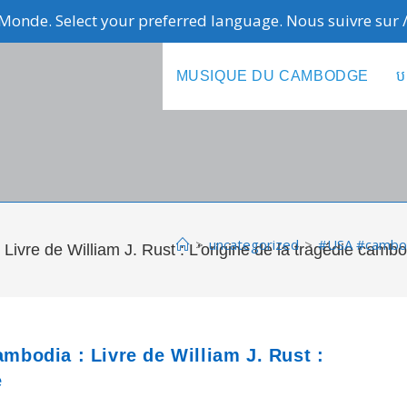
Monde. Select your preferred language. Nous suivre sur
MUSIQUE DU CAMBODGE
ប
>
uncategorized
>
#USA #cambodg
vre de William J. Rust : L’origine de la tragédie camb
bodia : Livre de William J. Rust :
e