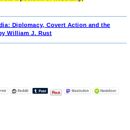
a: Diplomacy, Covert Action and the
by William J. Rust
Print
Reddit
Mastodon
Nextdoor