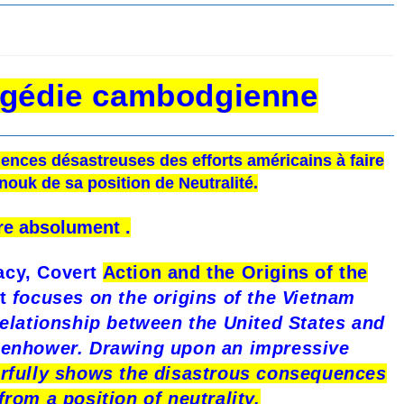
ragédie cambodgienne
ences désastreuses des efforts américains à faire
ouk de sa position de Neutralité.
ire absolument .
acy, Covert
A
ction and the Origins of the
t
focuses on the origins of the Vietnam
elationship between the United States and
senhower. Drawing upon an impressive
rfully shows the disastrous consequences
rom a position of neutrality,