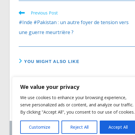
Previous Post
Read
more
#Inde #Pakistan : un autre foyer de tension vers
articles
une guerre meurtrière ?
YOU MIGHT ALSO LIKE
#cambodge : Mesures
#cambodge :
We value your privacy
interdisant la location de terres
pays les +
le long des frontières
de chang
We use cookies to enhance your browsing experience,
13/11/2015
serve personalized ads or content, and analyze our traffic.
By clicking "Accept All", you consent to our use of cookies.
Customize
Reject All
Accept All