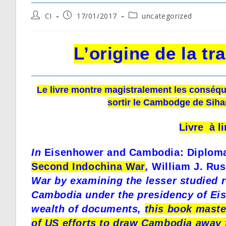
Post
Post
Post
CI
17/01/2017
uncategorized
author:
published:
category:
L’origine de la t
Le livre montre magistralement les conséqu
sortir le Cambodge de Sihan
Livre à l
In
Eisenhower and Cambodia: Diplom
Second Indochina War
,
William J. Rus
War by examining the lesser studied r
Cambodia under the presidency of Ei
wealth of documents,
this book maste
of US efforts to draw Cambodia away f