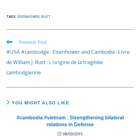
TAGS
:
EISENHOWER
,
RUST
Previous Post
Read
more
#USA #cambodge : Eisenhower and Cambodia : Livre
articles
de William J. Rust : L’origine de la tragédie
cambodgienne
YOU MIGHT ALSO LIKE
#cambodia #vietnam : Strengthening bilateral
relations in Defense
08/03/2015