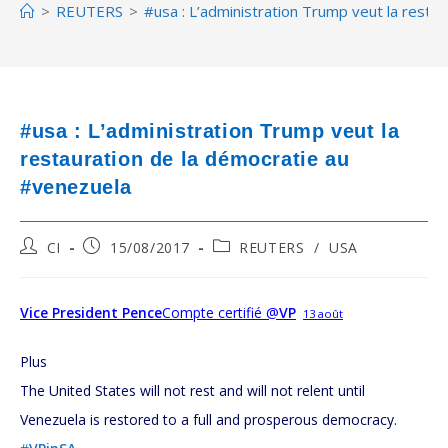
>
REUTERS
>
#usa : L’administration Trump veut la resta
#usa : L’administration Trump veut la
restauration de la démocratie au
#venezuela
Post
Post
Post
CI
15/08/2017
REUTERS
/
USA
author:
published:
category:
Vice President Pence
Compte certifié
@
VP
13 août
Plus
The United States will not rest and will not relent until
Venezuela is restored to a full and prosperous democracy.