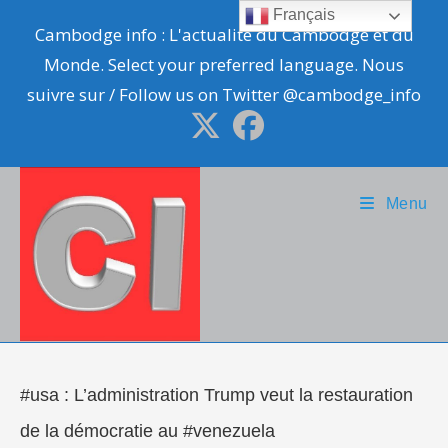
Skip
Français
Cambodge info : L'actualité du Cambodge et du
to
Monde. Select your preferred language. Nous
content
suivre sur / Follow us on Twitter @cambodge_info
Menu
#usa : L’administration Trump veut la restauration
de la démocratie au #venezuela