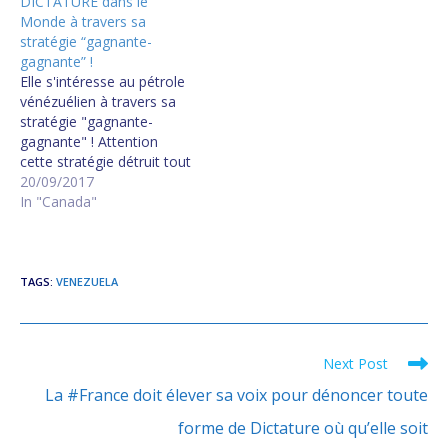
DICTATURE dans le
Monde à travers sa
stratégie “gagnante-
gagnante” !
Elle s'intéresse au pétrole
vénézuélien à travers sa
stratégie "gagnante-
gagnante" ! Attention
cette stratégie détruit tout
sur son passage ! La
20/09/2017
Chine ne le fait pas pour
In "Canada"
vos beaux yeux ! Canada
to impose sanctions on
Venezuela's Maduro and
top officials The measures
TAGS
:
VENEZUELA
include freezing the assets
of the…
Next Post
Read
more
La #France doit élever sa voix pour dénoncer toute
articles
forme de Dictature où qu’elle soit