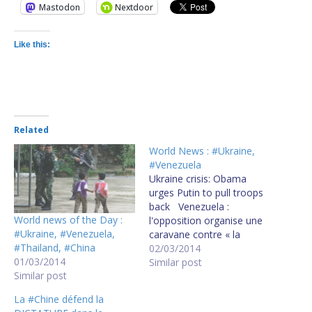
Mastodon
Nextdoor
Like this:
Related
World News : #Ukraine,
#Venezuela
Ukraine crisis: Obama
urges Putin to pull troops
back Venezuela :
World news of the Day :
l'opposition organise une
#Ukraine, #Venezuela,
caravane contre « la
#Thailand, #China
torture et la répression »
02/03/2014
01/03/2014
Similar post
Similar post
La #Chine défend la