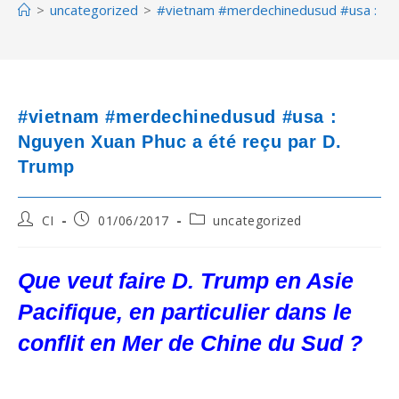
>
uncategorized
>
#vietnam #merdechinedusud #usa : Ngu
#vietnam #merdechinedusud #usa :
Nguyen Xuan Phuc a été reçu par D.
Trump
Post
Post
Post
CI
01/06/2017
uncategorized
author:
published:
category:
Que veut faire D. Trump en Asie
Pacifique, en particulier dans le
conflit en Mer de Chine du Sud ?