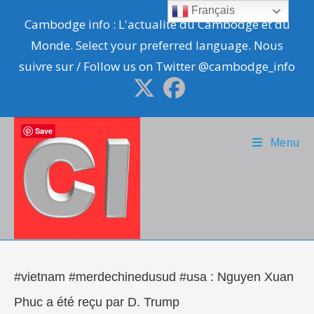
Skip
Français
Cambodge info : L'actualité du Cambodge et du
to
Monde. Select your preferred language. Nous
content
suivre sur / Follow us on Twitter @cambodge_info
Save
Menu
#vietnam #merdechinedusud #usa : Nguyen Xuan
Phuc a été reçu par D. Trump