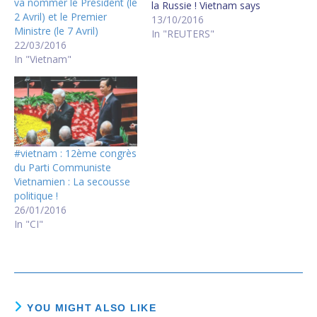
va nommer le Président (le
la Russie ! Vietnam says
2 Avril) et le Premier
no to foreign military base
13/10/2016
Ministre (le 7 Avril)
on its soil
In "REUTERS"
22/03/2016
In "Vietnam"
#vietnam : 12ème congrès
du Parti Communiste
Vietnamien : La secousse
politique !
26/01/2016
In "CI"
YOU MIGHT ALSO LIKE