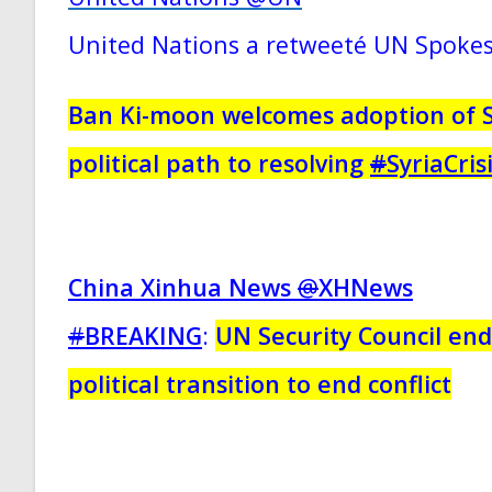
United Nations a retweeté UN Spoke
Ban Ki-moon welcomes adoption of Se
political path to resolving
#
SyriaCris
China Xinhua News
@
XHNews
#
BREAKING
:
UN Security Council end
political transition to end conflict