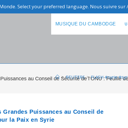
Monde. Select your preferred language. Nous suivre sur
MUSIQUE DU CAMBODGE
ប
>
REUTERS
>
FLASH #syrie #syri
Puissances au Conseil de Sécurité de l’ONU : Feuille de
es Grandes Puissances au Conseil de
our la Paix en Syrie