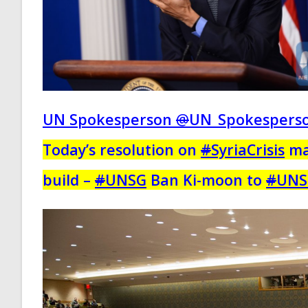
UN Spokesperson
@
UN_Spokespers
Today’s resolution on
#
SyriaCrisis
ma
build –
#
UNSG
Ban Ki-moon to
#
UNS