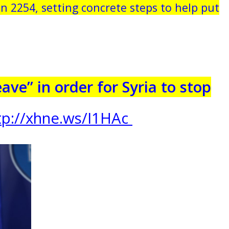
 2254, setting concrete steps to help put
eave” in order for Syria to stop
tp://
xhne.ws/I1HAc