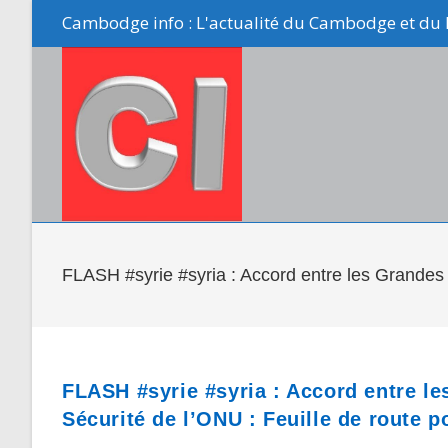
Skip
Cambodge info : L'actualité du Cambodge et du 
to
content
FLASH #syrie #syria : Accord entre les Grandes 
FLASH #syrie #syria : Accord entre l
Sécurité de l’ONU : Feuille de route p