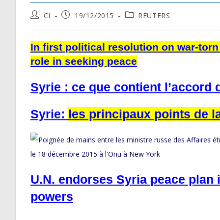
Post
Post
Post
CI
19/12/2015
REUTERS
author:
published:
category:
In first political resolution on war-to
role in seeking peace
Syrie : ce que contient l’accord
Syrie:
les principaux points de l
U.N. endorses Syria peace plan 
powers