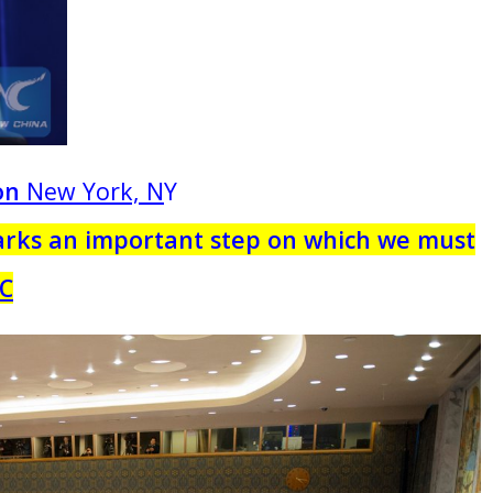
on
New York, N
Y
rks an important step on which we must
C