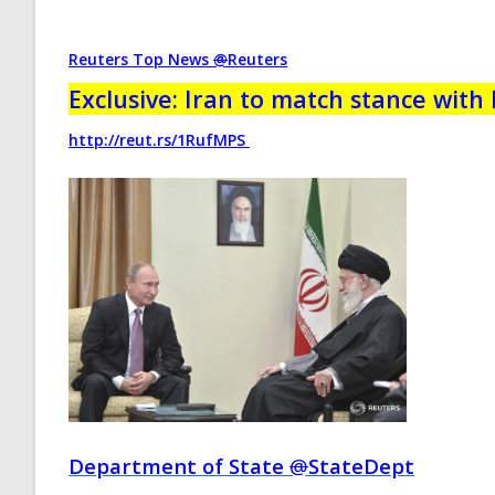
@
Reuters
Exclusive: Iran to match stance with 
http://
reut.rs/1RufMPS
Department of State
@
StateDept