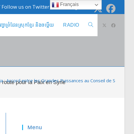
Français
 / Follow us on Twitter @cambodge_info
ញ្ហាព្រំដែនស្រុកខ្មែរ និងចឞ្លើយ
RADIO
Toggle
website
search
a : Accord entre les Grandes Puissances au Conseil de Sécurité de 
 route pour la Paix en Syrie
Menu