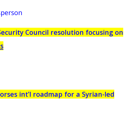
sperson
curity Council resolution focusing on
is
orses int’l roadmap for a Syrian-led