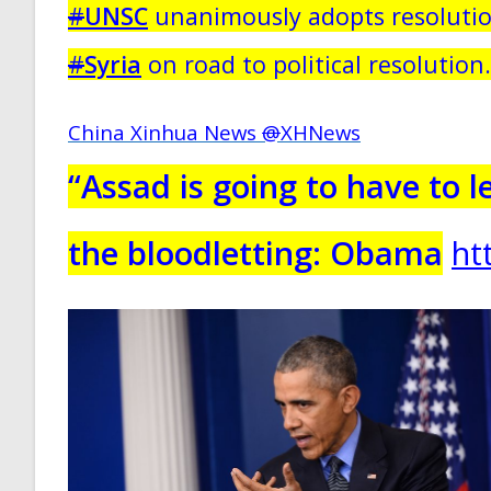
#
UNSC
unanimously adopts resolution
#
Syria
on road to political resolution.
@
XHNews
“Assad is going to have to l
the bloodletting: Obama
ht