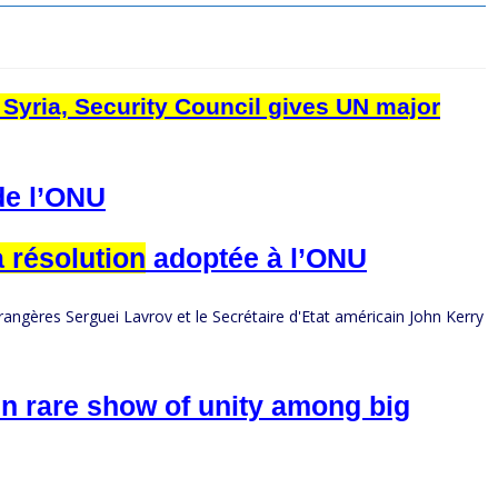
rn Syria, Security Council gives UN major
 de l’ONU
a résolution
adoptée à l’ONU
in rare show of unity among big