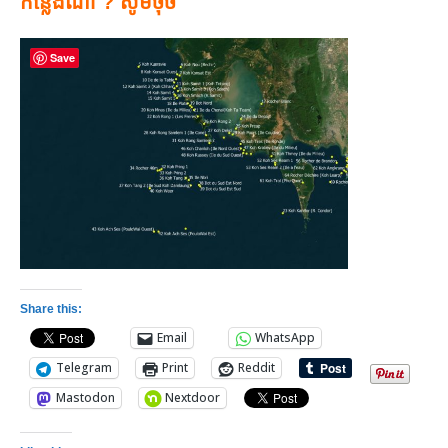
កន្លែងណា ?
សូមចុច
Save
Share this:
Email
WhatsApp
Telegram
Print
Reddit
Mastodon
Nextdoor