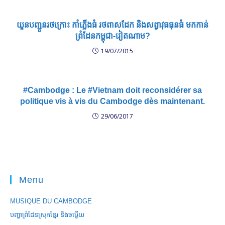
យួន​បញ្ជូន​រថក្រោះ កាំភ្លើង​ធំ រថពាសដែក និង​សព្វាវុធ​ធុន​ធំ មកកាន់​
ព្រំដែន​កម្ពុជា​-​វៀតណាម?
19/07/2015
#Cambodge : Le #Vietnam doit reconsidérer sa
politique vis à vis du Cambodge dès maintenant.
29/06/2017
Menu
MUSIQUE DU CAMBODGE
បញ្ហាព្រំដែនស្រុកខ្មែរ និងចឞ្លើយ