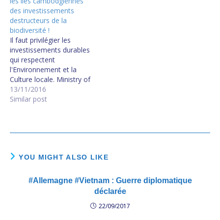
les iles cambodgiennes
des investissements
destructeurs de la
biodiversité !
Il faut privilégier les
investissements durables
qui respectent
l'Environnement et la
Culture locale. Ministry of
Environment issues island
13/11/2016
protection decree To the
Similar post
question “Should all
islands in Cambodia be
listed as world heritage or
not?” The answer is YES !
YOU MIGHT ALSO LIKE
#Allemagne #Vietnam : Guerre diplomatique
déclarée
22/09/2017