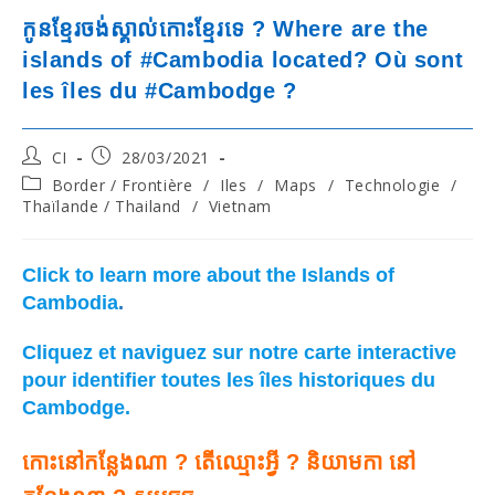
កូនខ្មែរចង់ស្គាល់កោះខ្មែរទេ ? Where are the
islands of #Cambodia located? Où sont
les îles du #Cambodge ?
Post
Post
CI
28/03/2021
author:
published:
Post
Border / Frontière
/
Iles
/
Maps
/
Technologie
/
category:
Thaïlande / Thailand
/
Vietnam
Click to learn more about the Islands of
Cambodia
.
Cliquez et naviguez sur notre carte interactive
pour identifier toutes les îles historiques du
Cambodge.
កោះនៅកន្លែងណា ? តើឈ្មោះអ្វី ? និយាមកា នៅ