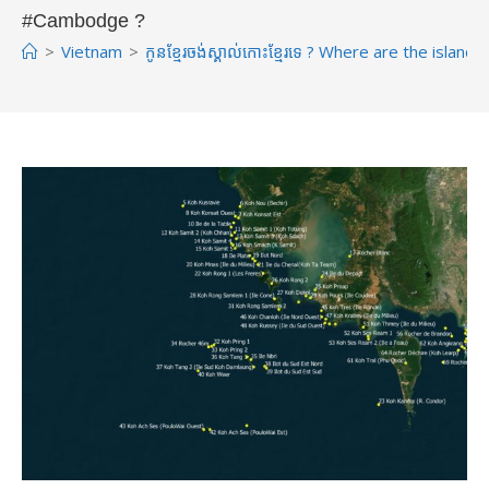
#Cambodge ?
>
Vietnam
>
កូនខ្មែរចង់ស្គាល់កោះខ្មែរទេ ? Where are the isl