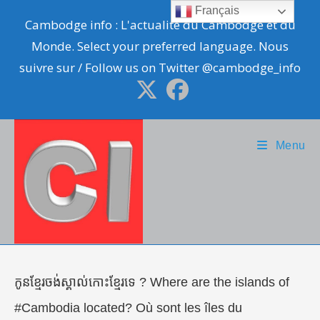
Skip
Français
Cambodge info : L'actualité du Cambodge et du
to
Monde. Select your preferred language. Nous
content
suivre sur / Follow us on Twitter @cambodge_info
Menu
កូនខ្មែរចង់ស្គាល់កោះខ្មែរទេ ? Where are the islands of
#Cambodia located? Où sont les îles du