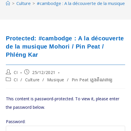
>
Culture
>
#cambodge : A la découverte de la musique Moh
Protected: #cambodge : A la découverte
de la musique Mohori / Pin Peat /
Phléng Kar
Post
Post
CI
25/12/2021
author:
published:
Post
CI
/
Culture
/
Musique
/
Pin Peat ភ្លេងពិណពាទ្យ
category:
This content is password-protected. To view it, please enter
the password below.
Password: