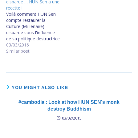
disparue … HUN Sen a une
recette !
Voilà comment HUN Sen
compte restaurer la
Culture (Milllénaire)
disparue sous l'influence
de sa politique destructrice
depuis des décennies :
03/03/2016
Demander aux Oknhas de
Similar post
l'aider ! Les "érudits" du
PPC appellent la musique
de PIN Peat : Phléng Siem
(musique thaïlandaise)
alors qu'elle est la source
de toute la musique…
YOU MIGHT ALSO LIKE
#cambodia : Look at how HUN SEN's monk
destroy Buddhism
03/02/2015