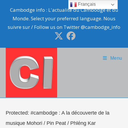
Skip
Français
Cambodge info : L'actualité du Cambodge et du
to
Monde. Select your preferred language. Nous
content
suivre sur / Follow us on Twitter @cambodge_info
Menu
Protected: #cambodge : A la découverte de la
musique Mohori / Pin Peat / Phléng Kar