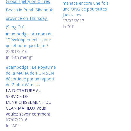
menace encore une fois
une ONG de poursuites
judiciaires
17/02/2017
In "CI"
#cambodge : Au nom du
“Développement” : pour
qui et pour quoi faire ?
22/01/2016
In "kith meng"
#cambodge : Le Royaume
de la MAFIA de HUN SEN
décortiqué par un rapport
de Global Witness
LA DICTATURE AU
SERVICE DE
L'ENRICHISSEMENT DU
CLAN MAFIEUX Vous
voulez savoir comment
HUN SEN, pour s'enrichir,
07/07/2016
pille et détruit au passage
In "AP"