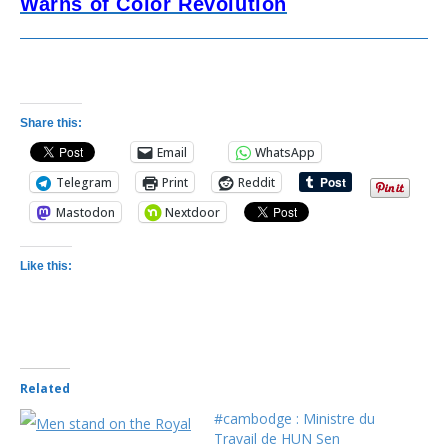
Warns of Color Revolution
Share this:
Email
WhatsApp
Telegram
Print
Reddit
Mastodon
Nextdoor
Like this:
Related
#cambodge : Ministre du
Travail de HUN Sen