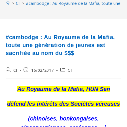
>
CI
>
#cambodge : Au Royaume de la Mafia, toute une gén
#cambodge : Au Royaume de la Mafia,
toute une génération de jeunes est
sacrifiée au nom du $$$
Post
Post
Post
CI
16/02/2017
CI
author:
published:
category:
Au Royaume de la Mafia, HUN Sen
défend les intérêts des Sociétés véreuses
(chinoises, honkongaises,