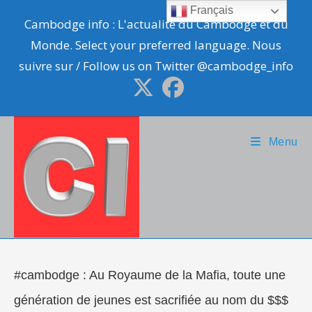
Skip
Français
Cambodge info : L'actualité du Cambodge et du
to
Monde. Select your preferred language. Nous
content
suivre sur / Follow us on Twitter @cambodge_info
Menu
#cambodge : Au Royaume de la Mafia, toute une
génération de jeunes est sacrifiée au nom du $$$