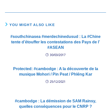
les ressources du
Cambodge, appauvrit des
millions de cambodgiens,
les forçant à survivre
comme des esclaves !!!
Vous êtes comblés par ce
YOU MIGHT ALSO LIKE
nouveau rapport de Global
Witness cité par…
#southchinasea #merdechinedusud : La #Chine
tente d’étouffer les contestations des Pays de l’
#ASEAN
30/03/2017
Protected: #cambodge : A la découverte de la
musique Mohori / Pin Peat / Phléng Kar
25/12/2021
#cambodge : La démission de SAM Rainsy,
quelles conséquences pour le CNRP ?