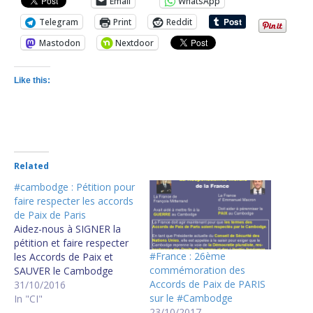
Email
WhatsApp
Telegram
Print
Reddit
Mastodon
Nextdoor
Like this:
Related
#cambodge : Pétition pour
faire respecter les accords
de Paix de Paris
Aidez-nous à SIGNER la
pétition et faire respecter
#France : 26ème
les Accords de Paix et
commémoration des
SAUVER le Cambodge
Accords de Paix de PARIS
31/10/2016
sur le #Cambodge
In "CI"
23/10/2017