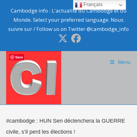
Skip
Français
Cambodge info : L'actualité du Cambodge et du
to
Monde. Select your preferred language. Nous
content
suivre sur / Follow us on Twitter @cambodge_info
Save
Menu
#cambodge : HUN Sen déclenchera la GUERRE
civile, s’il perd les élections !