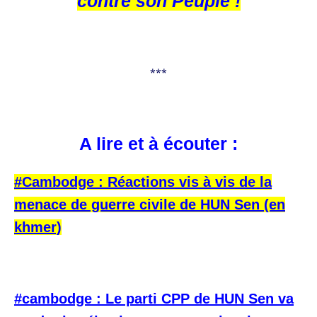
contre son Peuple !
***
A lire et à écouter :
#Cambodge : Réactions vis à vis de la
menace de guerre civile de HUN Sen (en
khmer)
#cambodge : Le parti CPP de HUN Sen va