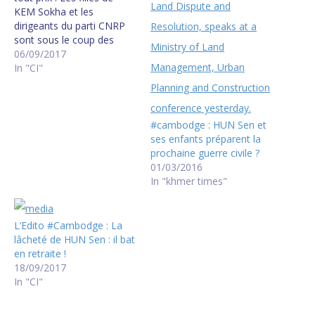
KEM Sokha et les
dirigeants du parti CNRP
sont sous le coup des
arrestations de HUN Sen.
06/09/2017
Les pays signataires des
In "CI"
accords de Paix sur le
Cambodge assistent
silencieusement à la chape
de la Dictature de HUN
#cambodge : HUN Sen et
Sen…
ses enfants préparent la
prochaine guerre civile ?
01/03/2016
In "khmer times"
L’Edito #Cambodge : La
lâcheté de HUN Sen : il bat
en retraite !
18/09/2017
In "CI"