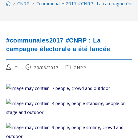
>
CNRP
>
#communales2017 #CNRP : La campagne élector
#communales2017 #CNRP : La
campagne électorale a été lancée
Post
Post
Post
CI
20/05/2017
CNRP
author:
published:
category: