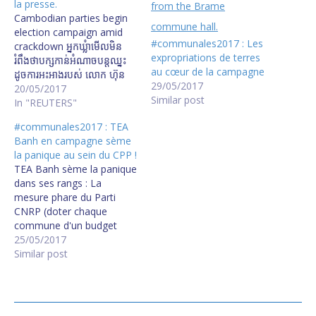
la presse.
Cambodian parties begin
election campaign amid
#communales2017 : Les
crackdown អ្នកឃ្លំាមើលមិន
expropriations de terres
រំពឹងថាបក្សកា​ន់អំណាចបន្តឈ្នះ
au cœur de la campagne
ដូចការអះអាងរបស់ លោក ហ៊ុន
29/05/2017
សែន​ Change Is Coming,
20/05/2017
Similar post
Kem Sokha Promises at
In "REUTERS"
Mass CNRP Rally US Calls
#communales2017 : TEA
for Cambodia Vote 'Free
Banh en campagne sème
From Threats' Ruling
la panique au sein du CPP !
Party Rally Assembles
TEA Banh sème la panique
Crowd of Mixed
dans ses rangs : La
Allegiances Commune
mesure phare du Parti
elections 2017: Parties
CNRP (doter chaque
strut in first push for polls
commune d'un budget
…
propre de $500 000 par
25/05/2017
an) pose un énorme
Similar post
problème au Parti CPP de
HUN Sen. "On doit parler
de ça" CNRP funding vow
a ‘problem’ for us: Banh