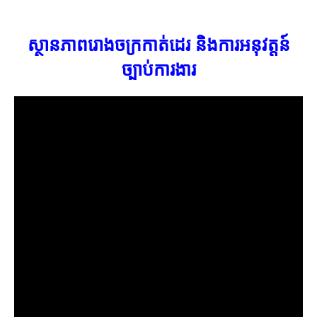
ស្ថានភាពរោងចក្រកាត់ដេរ និងការអនុវត្តន៍
ច្បាប់ការងារ