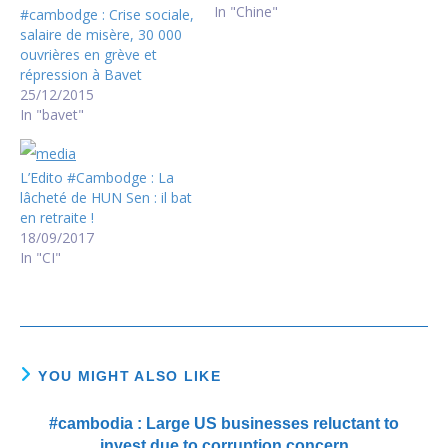
Sokha et son projet de
In "Chine"
#cambodge : Crise sociale,
dissolution du parti
salaire de misère, 30 000
d'Opposition le CNRP)
ouvrières en grève et
et les menaces de
répression à Bavet
sanctions économiques
25/12/2015
envoyées par les Etats-
In "bavet"
Unis et l'Union
Européenne font trembler
les investisseurs chinois.
L’Edito #Cambodge : La
S'il…
lâcheté de HUN Sen : il bat
en retraite !
18/09/2017
In "CI"
YOU MIGHT ALSO LIKE
#cambodia : Large US businesses reluctant to
invest due to corruption concern