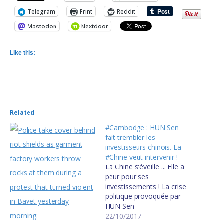
Telegram
Print
Reddit
Mastodon
Nextdoor
Like this:
Related
#Cambodge : HUN Sen
fait trembler les
investisseurs chinois. La
#Chine veut intervenir !
La Chine s'éveille ... Elle a
peur pour ses
investissements ! La crise
politique provoquée par
HUN Sen
(emprisonnement de KEM
22/10/2017