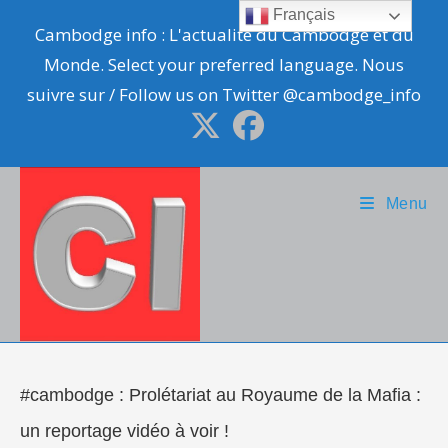
Skip
Français
Cambodge info : L'actualité du Cambodge et du
to
Monde. Select your preferred language. Nous
content
suivre sur / Follow us on Twitter @cambodge_info
Menu
#cambodge : Prolétariat au Royaume de la Mafia :
un reportage vidéo à voir !