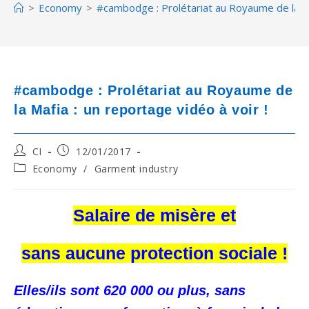
>
Economy
>
#cambodge : Prolétariat au Royaume de la Maf
#cambodge : Prolétariat au Royaume de
la Mafia : un reportage vidéo à voir !
Post
Post
CI
12/01/2017
author:
published:
Post
Economy
/
Garment industry
category:
Salaire de misère et
sans aucune protection sociale !
Elles/ils sont 620 000 ou plus, sans