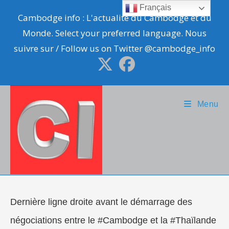
Skip
Français
Cambodge info : L'actualité du Cambodge et du
to
Monde. Select your preferred language. Nous
content
suivre sur / Follow us on Twitter @cambodge_info
Menu
Dernière ligne droite avant le démarrage des
négociations entre le #Cambodge et la #Thaïlande