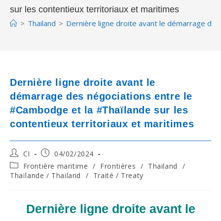
sur les contentieux territoriaux et maritimes
>
Thailand
>
Dernière ligne droite avant le démarrage des
Dernière ligne droite avant le
démarrage des négociations entre le
#Cambodge et la #Thaïlande sur les
contentieux territoriaux et maritimes
Post
Post
CI
04/02/2024
author:
published:
Post
Frontière maritime
/
Frontières
/
Thailand
/
category:
Thaïlande / Thailand
/
Traité / Treaty
Dernière ligne droite avant le