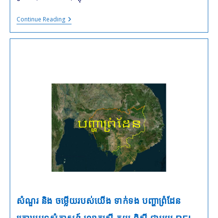
បញ្ហា
Continue Reading
ព្រំដែន
ស្រុក
ខ្មែរ
និងចឞ្លើយ
សំណួរ និង ចម្លើយរបស់យើង ទាក់ទង បញ្ហាព្រំដែន