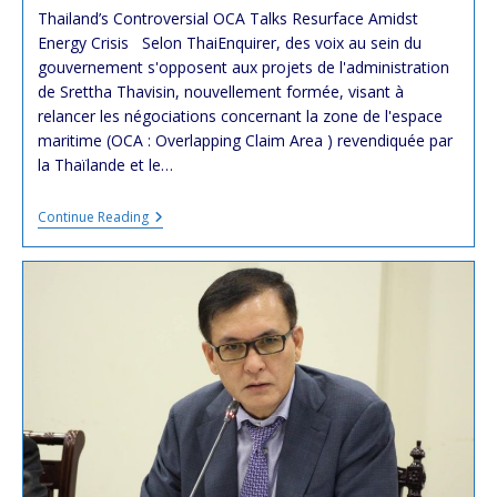
modified:
Thailand’s Controversial OCA Talks Resurface Amidst
Energy Crisis Selon ThaiEnquirer, des voix au sein du
gouvernement s'opposent aux projets de l'administration
de Srettha Thavisin, nouvellement formée, visant à
relancer les négociations concernant la zone de l'espace
maritime (OCA : Overlapping Claim Area ) revendiquée par
la Thaïlande et le…
Des
Continue Reading
Négociations
Entre
La
Thaïlande
Et
Le
Cambodge
Sur
La
Zone
De
L’espace
Maritime
Contestée