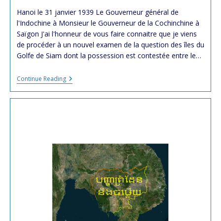
modified:
Hanoi le 31 janvier 1939 Le Gouverneur général de
l'Indochine à Monsieur le Gouverneur de la Cochinchine à
Saïgon J'ai l'honneur de vous faire connaitre que je viens
de procéder à un nouvel examen de la question des îles du
Golfe de Siam dont la possession est contestée entre le…
Koh
Continue Reading
Tral
Et
Les
Îles
Le
Long
De
La
Côte
Cambodgienne
:
Décision
De
Jules
Brévié
(Gouverneur
Général
De