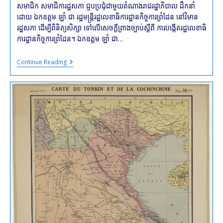
សមាជិក សមាជិការដ្ឋសភា ជួបប្រជុំជាមួយតំណាងរាជរដ្ឋាភិបាល ដឹកនាំ
ដោយ ឯកឧត្តម ឡាំ ជា រដ្ឋមន្ត្រីរដ្ឋលេខាធិការដ្ឋានកិច្ចការព្រំដែន នៅវិមាន
រដ្ឋសភា ដើម្បីពិនិត្យសិក្សា ទៅលើសេចក្តីព្រាងច្បាប់ស្តីពី ការបង្កើតរដ្ឋលេខាធិ
ការដ្ឋានកិច្ចការព្រំដែន។ ឯកឧត្តម ឡាំ ជា…
សេចក្តី
Continue Reading
ព្រាង
ច្បាប់
ស្តីពី
ការ
បង្កើត
រដ្ឋ
លេខាធិ
ការដ្ឋាន
កិច្ច
ការ
ព្រំដែន