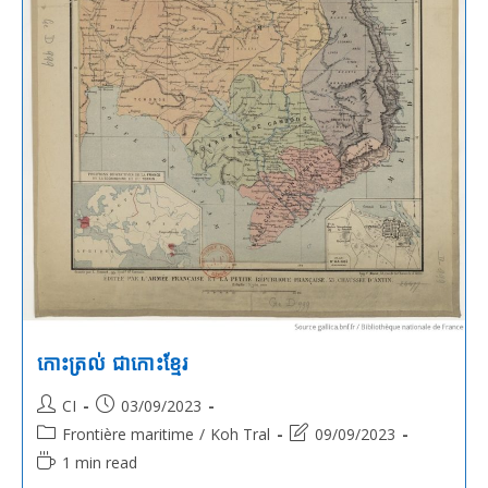
កោះត្រល់ ជាកោះខ្មែរ
Post
Post
CI
03/09/2023
author:
published:
Post
Post
Frontière maritime
/
Koh Tral
09/09/2023
category:
last
Reading
1 min read
modified:
time: