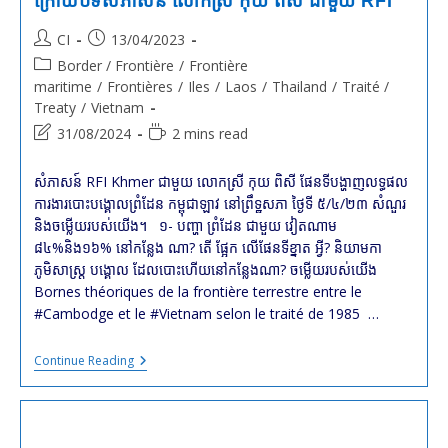
ក្រោឃបទសំភាសន៍ លោកស្រី កុយ ពិសី ជាមួយ RFI
Post
Post
CI
13/04/2023
author:
published:
Post
Border / Frontière
/
Frontière
category:
maritime
/
Frontières
/
Iles
/
Laos
/
Thailand
/
Traité /
Treaty
/
Vietnam
Post
Reading
31/08/2024
2 mins read
last
time:
modified:
សំភាសន៍ RFI Khmer ជាមួយ លោកស្រី កុយ ពិសី ផែនទីបង្ហាញលទ្ធផល
ការងារបោះបង្គោលព្រំដែន កម្ពុជាឡាវ នៅព្រឹទ្ឋសភា ថ្ងៃទី ៥/៤/២៣ សំណួរ
និងចម្លើយរបស់យើង។ ១- បញ្ហា ព្រំដែន ជាមួយ វៀតណាម
៨៤%និង១៦% នៅកន្លែង ណា? តើ ផ្អែក លើផែនទីខ្នាត អី្វ? និយាមកា
ភូមិសាស្ត្រ បង្គោល ដែលបោះហើយនៅកន្លែងណា? ចម្លើយរបស់យើង
Bornes théoriques de la frontière terrestre entre le
#Cambodge et le #Vietnam selon le traité de 1985 …
សំណួរ
Continue Reading
និង
ចម្លើយ
របស់
យើង
ទាក់ទង