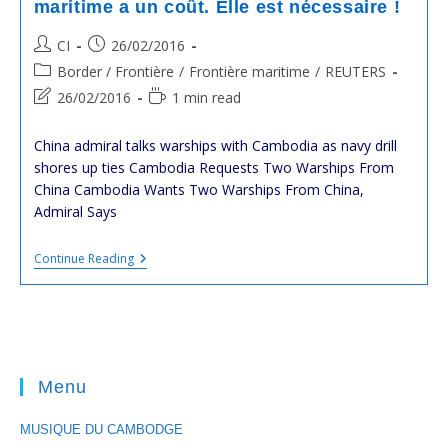
maritime a un coût. Elle est nécessaire !
ដោយ
រង្វៀន
Post
Post
CI
26/02/2016
កូថាច់
និង
author:
published:
Post
Border / Frontière
/
Frontière maritime
/
REUTERS
ហ៊ុន
category:
សែន
Post
Reading
26/02/2016
1 min read
ថ្ងៃទី
last
time:
១២
modified:
ខែ
China admiral talks warships with Cambodia as navy drill
កក្កដា
shores up ties Cambodia Requests Two Warships From
ឆ្នាំ
China Cambodia Wants Two Warships From China,
១៩៨២។
Admiral Says
#cambodge
Continue Reading
:
La
Défense
De
La
Frontière
Maritime
Menu
A
Un
Coût.
MUSIQUE DU CAMBODGE
Elle