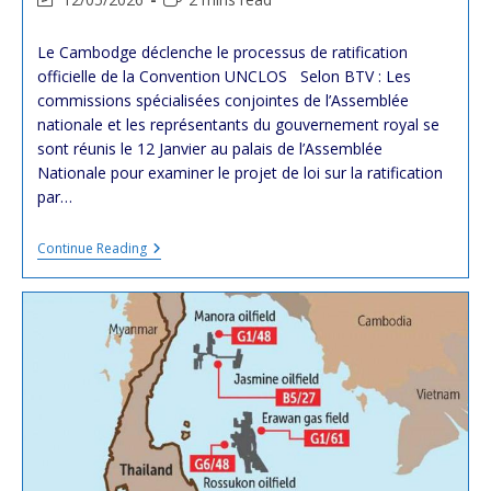
last
time:
modified:
Le Cambodge déclenche le processus de ratification
officielle de la Convention UNCLOS Selon BTV : Les
commissions spécialisées conjointes de l’Assemblée
nationale et les représentants du gouvernement royal se
sont réunis le 12 Janvier au palais de l’Assemblée
Nationale pour examiner le projet de loi sur la ratification
par…
Le
Continue Reading
Cambodge
Déclenche
Le
Processus
De
Ratification
Officielle
De
La
Convention
UNCLOS