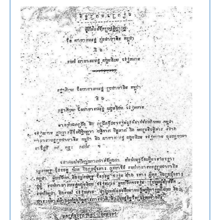
បញ្ហា
ព្រំដែន
ក្រោឃបទសំភាសន៍
លោក
ស្រី
កុយ
ពិសី
ជាមួយ
RFI