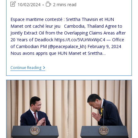
category:
Post
Reading
10/02/2024
2 mins read
last
time:
modified:
Espace maritime contesté : Srettha Thavisin et HUN
Manet ont caché leur jeu Cambodia, Thailand Agree to
Jointly Extract Oil from the Overlapping Claims Areas after
20 Years of Deadlock https://t.co/5VUrWxWpC4 — Office
of Cambodian PM (@peacepalace_kh) February 9, 2024
Nous avons appris que HUN Manet et Srettha…
Espace
Continue Reading
Maritime
Contesté
:
Srettha
Thavisin
Et
HUN
Manet
Ont
Caché
Leur
Jeu