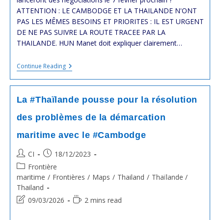
ATTENTION : LE CAMBODGE ET LA THAILANDE N'ONT
PAS LES MÊMES BESOINS ET PRIORITES : IL EST URGENT
DE NE PAS SUIVRE LA ROUTE TRACEE PAR LA
THAILANDE. HUN Manet doit expliquer clairement…
Espace
Continue Reading
Maritime
Contesté
:
La
La #Thaïlande pousse pour la résolution
#Thaïlande
Et
des problèmes de la démarcation
Le
#Cambodge
maritime avec le #Cambodge
Lanceront
Des
Négociations
Post
Post
CI
18/12/2023
Le
author:
published:
Post
Frontière
7
Février
category:
maritime
/
Frontières
/
Maps
/
Thailand
/
Thaïlande /
Prochain
Thailand
?
Post
Reading
09/03/2026
2 mins read
last
time: