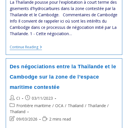
modified:
La Thaïlande pousse pour l'exploitation à court terme des
gisements d'hydrocarbures dans la zone contestée par la
Thaïlande et le Cambodge. Commentaires de Cambodge
Info Il convient de rappeler ici où sont les intérêts du
Cambodge dans ce processus de négociation initié par La
Thaïlande. 1 - Cette négociation…
La
Continue Reading
#Thaïlande
Pousse
Pour
La
Des négociations entre la Thaïlande et le
Résolution
Des
Cambodge sur la zone de l’espace
Problèmes
De
maritime contestée
La
Démarcation
Maritime
Post
Post
CI
03/11/2023
Avec
author:
published:
Post
Frontière maritime
/
OCA
/
Thailand
/
Thaïlande /
Le
#Cambodge
category:
Thailand
Post
Reading
09/03/2026
2 mins read
last
time: