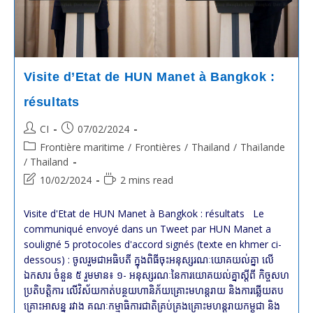
Visite d’Etat de HUN Manet à Bangkok :
résultats
Post
Post
CI
07/02/2024
author:
published:
Post
Frontière maritime
/
Frontières
/
Thailand
/
Thaïlande
category:
/ Thailand
Post
Reading
10/02/2024
2 mins read
last
time:
modified:
Visite d'Etat de HUN Manet à Bangkok : résultats Le
communiqué envoyé dans un Tweet par HUN Manet a
souligné 5 protocoles d'accord signés (texte en khmer ci-
dessous) : ចូលរួមជាអធិបតី ក្នុងពិធីចុះអនុស្សរណៈយោគយល់គ្នា លើ
ឯកសារ ចំនួន ៥ រួមមាន៖ ១- អនុស្សរណៈនៃការយោគយល់គ្នាស្តីពី កិច្ចសហ
ប្រតិបត្តិការ លើវិស័យកាត់បន្ថយហានិភ័យគ្រោះមហន្តរាយ និងការឆ្លើយតប
គ្រោះអាសន្ន រវាង គណៈកម្មាធិការជាតិគ្រប់គ្រងគ្រោះមហន្តរាយកម្ពុជា និង