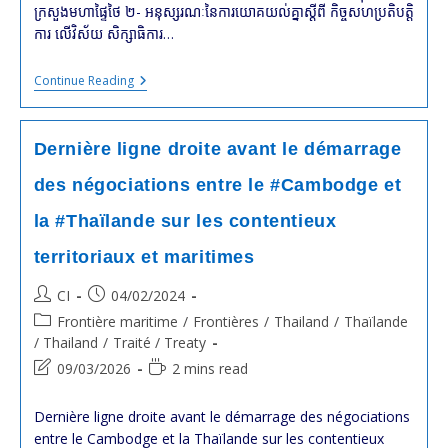
ក្រសួងមហាផ្ទៃថៃ ២- អនុស្សរណៈនៃការយោគយល់គ្នាស្តីពី កិច្ចសហប្រតិបត្តិ
ការ លើវិស័យ សិក្សាធិការ…
Visite
Continue Reading
D’Etat
De
HUN
Manet
Dernière ligne droite avant le démarrage
À
Bangkok
des négociations entre le #Cambodge et
:
Résultats
la #Thaïlande sur les contentieux
territoriaux et maritimes
Post
Post
CI
04/02/2024
author:
published:
Post
Frontière maritime
/
Frontières
/
Thailand
/
Thaïlande
category:
/ Thailand
/
Traité / Treaty
Post
Reading
09/03/2026
2 mins read
last
time:
modified:
Dernière ligne droite avant le démarrage des négociations
entre le Cambodge et la Thaïlande sur les contentieux