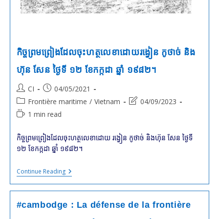
កិច្ចព្រមព្រៀងដែលចុះហត្ថលេខាដោយរង្វៀន កូថាច់ និង
ហ៊ុន សែន ថ្ងៃទី ១២ ខែកក្កដា ឆ្នាំ ១៩៨២។
Post
Post
CI
04/05/2021
author:
published:
Post
Post
Frontière maritime
/
Vietnam
04/09/2023
category:
last
Reading
1 min read
modified:
time:
កិច្ចព្រមព្រៀងដែលចុះហត្ថលេខាដោយ រង្វៀន កូថាច់ និងហ៊ុន សែន ថ្ងៃទី
១២ ខែកក្កដា ឆ្នាំ ១៩៨២។
កិច្ច
Continue Reading
ព្រម
ព្រៀង
ដែល
ចុះ
#cambodge : La défense de la frontière
ហត្ថ
លេខា