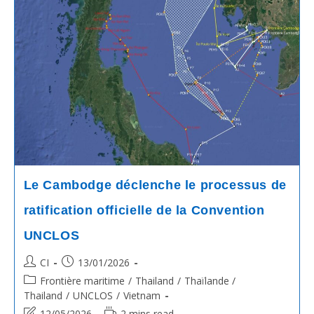
À
L’unanimité
Le
Projet
De
Loi
Sur
La
Ratification
De
La
Convention
Des
Nations
Unies
Sur
Le
Le Cambodge déclenche le processus de
Droit
De
ratification officielle de la Convention
La
Mer
UNCLOS
Post
Post
CI
13/01/2026
author:
published:
Post
Frontière maritime
/
Thailand
/
Thaïlande /
category:
Thailand
/
UNCLOS
/
Vietnam
Post
Reading
12/05/2026
2 mins read