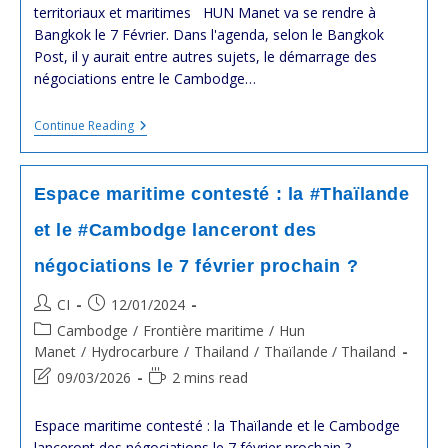
territoriaux et maritimes HUN Manet va se rendre à
Bangkok le 7 Février. Dans l'agenda, selon le Bangkok
Post, il y aurait entre autres sujets, le démarrage des
négociations entre le Cambodge…
Dernière
Continue Reading
Ligne
Droite
Avant
Le
Espace maritime contesté : la #Thaïlande
Démarrage
Des
et le #Cambodge lanceront des
Négociations
Entre
négociations le 7 février prochain ?
Le
#Cambodge
Et
Post
Post
CI
12/01/2024
La
author:
published:
Post
Cambodge
/
Frontière maritime
/
Hun
#Thaïlande
Sur
category:
Manet
/
Hydrocarbure
/
Thailand
/
Thaïlande / Thailand
Les
Post
Reading
09/03/2026
2 mins read
Contentieux
last
Territoriaux
time:
Et
modified:
Espace maritime contesté : la Thaïlande et le Cambodge
Maritimes
lanceront des négociations le 7 février prochain ?