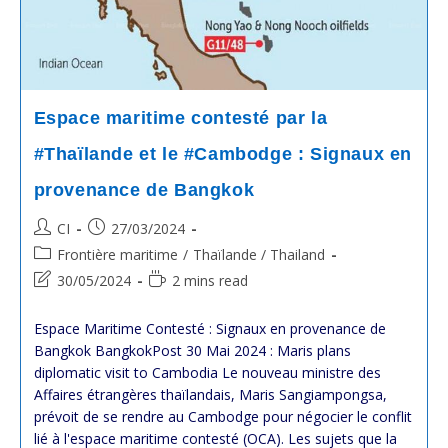
Espace maritime contesté par la
#Thaïlande et le #Cambodge : Signaux en
provenance de Bangkok
Post
Post
CI
27/03/2024
author:
published:
Post
Frontière maritime
/
Thaïlande / Thailand
category:
Post
Reading
30/05/2024
2 mins read
last
time:
modified:
Espace Maritime Contesté : Signaux en provenance de
Bangkok BangkokPost 30 Mai 2024 : Maris plans
diplomatic visit to Cambodia Le nouveau ministre des
Affaires étrangères thaïlandais, Maris Sangiampongsa,
prévoit de se rendre au Cambodge pour négocier le conflit
lié à l'espace maritime contesté (OCA). Les sujets que la