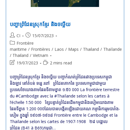
L’Indochine)
Du
31
Janvier
1939
បញ្ហាព្រំដែនស្រុកខ្មែរ និងចឞ្លើយ
Post
Post
CI
15/07/2023
author:
published:
Post
Frontière
category:
maritime
/
Frontières
/
Laos
/
Maps
/
Thailand
/
Thaïlande
/ Thailand
/
Vietnam
Post
Reading
19/07/2023
2 mins read
last
time:
modified:
បញ្ហាព្រំដែនស្រុកខ្មែរ និងចឞ្លើយ បញ្ហាកំណត់ព្រំដែនរវាងប្រទេសកម្ពុជា
និងឡាវ នៅតំបន់ ទន្លេ រពៅ ព្រំដែនគោកនៃ ប្រទេសកម្ពុជាជាមួយ
ប្រទេសថៃយោងតាមផែនទីតាមខ្នាត ១:៥0 000 La frontière terrestre
du #Cambodge avec la #Thaïlande selon les cartes à
l’échelle 1:50 000 ខ្សែបន្ទាត់ព្រំដែនដើមកម្ពុជានិងសៀមយោងតាម
ផែនទីខ្នាត 1:200 000ដែលបានបង្កើតឡើងដោយគណៈកម្មាធិការរួមបារាំង-
សៀម ក្នុងឆ្នាំ ១៩០៧-១៩០៨ Frontière entre le Cambodge et la
Thaïlande selon les cartes de 1907-1908 ២៨ បង្គោល
ព្រំដែន (B41 à B69)កម្ពុជា…