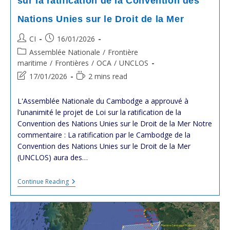
sur la ratification de la Convention des
Nations Unies sur le Droit de la Mer
Post
Post
CI
16/01/2026
author:
published:
Post
Assemblée Nationale
/
Frontière
category:
maritime
/
Frontières
/
OCA
/
UNCLOS
Post
Reading
17/01/2026
2 mins read
last
time:
modified:
L'Assemblée Nationale du Cambodge a approuvé à
l'unanimité le projet de Loi sur la ratification de la
Convention des Nations Unies sur le Droit de la Mer Notre
commentaire : La ratification par le Cambodge de la
Convention des Nations Unies sur le Droit de la Mer
(UNCLOS) aura des…
L’Assemblée
Continue Reading
Nationale
Du
Cambodge
A
Approuvé