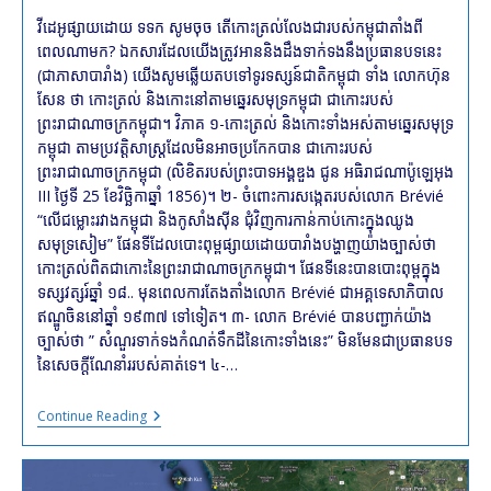
វីដេអូផ្សាយដោយ ទទក សូមចុច តើកោះត្រល់លែងជារបស់កម្ពុជាតាំងពី
ពេលណាមក? ឯកសារដែលយើងត្រូវអាននិងដឹងទាក់ទងនឹងប្រធានបទនេះ
(ជាភាសាបារាំង) យើងសូមឆ្លើយតបទៅទូរទស្សន៍ជាតិកម្ពុជា ទាំង លោកហ៊ុន
សែន ថា កោះត្រល់ និងកោះនៅតាមឆ្នេរសមុទ្រកម្ពុជា ជាកោះរបស់
ព្រះរាជាណាចក្រកម្ពុជា។ វិភាគ ១-កោះត្រល់ និងកោះទាំងអស់តាមឆ្នេរសមុទ្រ
កម្ពុជា តាមប្រវត្តិសាស្ត្រដែលមិនអាចប្រកែកបាន ជាកោះរបស់
ព្រះរាជាណាចក្រកម្ពុជា (លិខិតរបស់ព្រះបាទអង្គឌួង ជូន អធិរាជណាប៉ូឡេអុង
III ថ្ងៃទី 25 ខែវិច្ឆិកាឆ្នាំ 1856)។ ២- ចំពោះការសង្កេតរបស់លោក Brévié
“លើជម្លោះរវាងកម្ពុជា និងកូសាំងស៊ីន ជុំវិញការកាន់កាប់កោះក្នុងឈូង
សមុទ្រសៀម” ផែនទីដែលបោះពុម្ពផ្សាយដោយបារាំងបង្ហាញយ៉ាងច្បាស់ថា
កោះត្រល់ពិតជាកោះនៃព្រះរាជាណាចក្រកម្ពុជា។ ផែនទីនេះបានបោះពុម្ពក្នុង
ទស្សវត្សរ៍ឆ្នាំ ១៨.. មុនពេលការតែងតាំងលោក Brévié ជាអគ្គទេសាភិបាល
ឥណ្ឌូចិននៅឆ្នាំ ១៩៣៧ ទៅទៀត។ ៣- លោក Brévié បានបញ្ជាក់យ៉ាង
ច្បាស់ថា ” សំណួរទាក់ទងកំណត់ទឹកដីនៃកោះទាំងនេះ” មិនមែនជាប្រធានបទ
នៃសេចក្តីណែនាំររបស់គាត់ទេ។ ៤-…
កោះ
Continue Reading
ត្រល់
ជាកោះ
ខ្មែរ