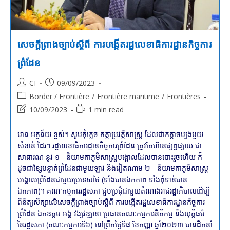
សេចក្តីព្រាងច្បាប់ស្តីពី ការបង្កើតរដ្ឋលេខាធិការដ្ឋានកិច្ចការ
ព្រំដែន
Post
Post
CI
09/09/2023
author:
published:
Post
Border / Frontière
/
Frontière maritime
/
Frontières
category:
Post
Reading
10/09/2023
1 min read
last
time:
modified:
មាន អត្ថន័យ ខ្ពស់។ សូមកុំភ្លេច កត្តាប្រវត្តិសាស្ត្រ ដែលជាកត្តាចម្បងមួយ
សំខាន់ ដៃរ។ រដ្ឋលេខាធិការដ្ឋានកិច្ចការព្រំដែន ត្រូវតែហ៊ានផ្សព្វផ្សាយ ជា
សាធារណៈនូវ ១ - និយាមកាភូមិសាស្ត្របង្គោលដែលបានបោះរួចហើយ ក៏
ដូចជាខ្សែបន្ទាត់ព្រំដែនជាមួយឡាវ និងវៀតណាម ២ - និយាមកាភូមិសាស្ត្រ
បង្គោលព្រំដែនជាមួយប្រទេសថៃ (ទាំងបានឯកភាព ទាំងពុំទាន់បាន
ឯកភាព)។ គណៈកម្មការរដ្ឋសភា ជួបប្រជុំជាមួយតំណាងរាជរដ្ឋាភិបាលដើម្បី
ពិនិត្យសិក្សាលើសេចក្តីព្រាងច្បាប់ស្តីពី ការបង្កើតរដ្ឋលេខាធិការដ្ឋានកិច្ចការ
ព្រំដែន ឯកឧត្តម អង្គ វង្សវឌ្ឍានា ប្រធានគណៈកម្មការនីតិកម្ម និងយុត្តិធម៌
នៃរដ្ឋសភា (គណៈកម្មការទី៦) នៅព្រឹកថ្ងៃទី៨ ខែកញ្ញា ឆ្នាំ២០២៣ បានដឹកនាំ