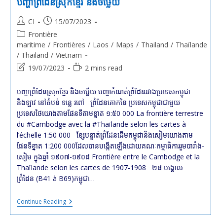
បញ្ហាព្រំដែនស្រុកខ្មែរ និងចឞ្លើយ
Post
Post
CI
15/07/2023
author:
published:
Post
Frontière
category:
maritime
/
Frontières
/
Laos
/
Maps
/
Thailand
/
Thaïlande
/ Thailand
/
Vietnam
Post
Reading
19/07/2023
2 mins read
last
time:
modified:
បញ្ហាព្រំដែនស្រុកខ្មែរ និងចឞ្លើយ បញ្ហាកំណត់ព្រំដែនរវាងប្រទេសកម្ពុជា
និងឡាវ នៅតំបន់ ទន្លេ រពៅ ព្រំដែនគោកនៃ ប្រទេសកម្ពុជាជាមួយ
ប្រទេសថៃយោងតាមផែនទីតាមខ្នាត ១:៥0 000 La frontière terrestre
du #Cambodge avec la #Thaïlande selon les cartes à
l’échelle 1:50 000 ខ្សែបន្ទាត់ព្រំដែនដើមកម្ពុជានិងសៀមយោងតាម
ផែនទីខ្នាត 1:200 000ដែលបានបង្កើតឡើងដោយគណៈកម្មាធិការរួមបារាំង-
សៀម ក្នុងឆ្នាំ ១៩០៧-១៩០៨ Frontière entre le Cambodge et la
Thaïlande selon les cartes de 1907-1908 ២៨ បង្គោល
ព្រំដែន (B41 à B69)កម្ពុជា…
បញ្ហា
Continue Reading
ព្រំដែន
ស្រុក