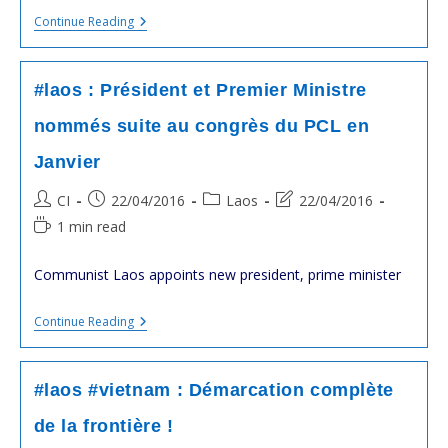
#laos
Continue Reading
#chine
:
Bounnhang
Vorachit
#laos : Président et Premier Ministre
Rend
Visite
nommés suite au congrès du PCL en
À
Xi
Janvier
Jinping
Post
Post
Post
Post
CI
22/04/2016
Laos
22/04/2016
author:
published:
category:
last
Reading
1 min read
modified:
time:
Communist Laos appoints new president, prime minister
#laos
Continue Reading
:
Président
Et
Premier
#laos #vietnam : Démarcation complète
Ministre
Nommés
de la frontière !
Suite