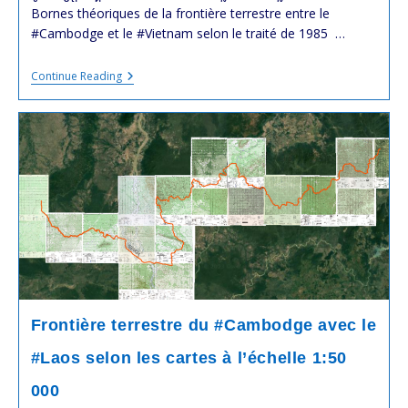
Bornes théoriques de la frontière terrestre entre le
#Cambodge et le #Vietnam selon le traité de 1985 …
សំណួរ
Continue Reading
និង
ចម្លើយ
របស់
យើង
ទាក់ទង
បញ្ហា
ព្រំដែន
ក្រោឃបទសំភាសន៍
លោក
ស្រី
កុយ
ពិសី
ជាមួយ
RFI
Frontière terrestre du #Cambodge avec le
#Laos selon les cartes à l’échelle 1:50
000