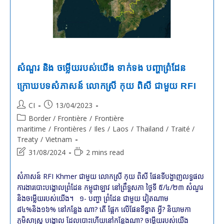
សំណួរ និង ចម្លើយរបស់យើង ទាក់ទង បញ្ហាព្រំដែន
ក្រោឃបទសំភាសន៍ លោកស្រី កុយ ពិសី ជាមួយ RFI
Post
Post
CI
13/04/2023
author:
published:
Post
Border / Frontière
/
Frontière
category:
maritime
/
Frontières
/
Iles
/
Laos
/
Thailand
/
Traité /
Treaty
/
Vietnam
Post
Reading
31/08/2024
2 mins read
last
time:
modified:
សំភាសន៍ RFI Khmer ជាមួយ លោកស្រី កុយ ពិសី ផែនទីបង្ហាញលទ្ធផល
ការងារបោះបង្គោលព្រំដែន កម្ពុជាឡាវ នៅព្រឹទ្ឋសភា ថ្ងៃទី ៥/៤/២៣ សំណួរ
និងចម្លើយរបស់យើង។ ១- បញ្ហា ព្រំដែន ជាមួយ វៀតណាម
៨៤%និង១៦% នៅកន្លែង ណា? តើ ផ្អែក លើផែនទីខ្នាត អី្វ? និយាមកា
ភូមិសាស្ត្រ បង្គោល ដែលបោះហើយនៅកន្លែងណា? ចម្លើយរបស់យើង