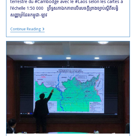
terrestre du #Cambodge avec le #Laos selon les cartes à
l’échelle 1:50 000 ព្រឹទ្ធសភា​ឯកភាព​លើ​សេចក្ដីព្រាងច្បាប់​ស្ដីពី​សន្ធិ
សញ្ញា​ព្រំដែន​កម្ពុជា​-​ឡាវ​
ព្រឹទ្ធសភា​
Continue Reading
ឯកភាព​
លើ​
សេចក្ដី
ព្រាង
ច្បាប់​
ស្ដីពី​
សន្ធិ
សញ្ញា​
ព្រំដែន​
កម្ពុជា​
-​
ឡាវ