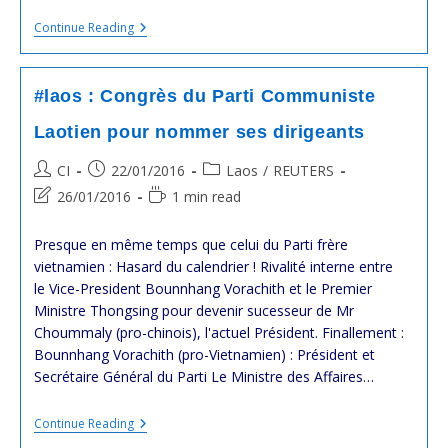
#laos
Continue Reading
:
Existence
D’un
Groupe
#laos : Congrès du Parti Communiste
De
Résistance
Laotien pour nommer ses dirigeants
Armée
Anti-
Post
Post
Post
CI
22/01/2016
Laos
/
REUTERS
Gouvernemental
?
author:
published:
category:
Post
Reading
26/01/2016
1 min read
last
time:
modified:
Presque en même temps que celui du Parti frère
vietnamien : Hasard du calendrier ! Rivalité interne entre
le Vice-President Bounnhang Vorachith et le Premier
Ministre Thongsing pour devenir sucesseur de Mr
Choummaly (pro-chinois), l'actuel Président. Finallement :
Bounnhang Vorachith (pro-Vietnamien) : Président et
Secrétaire Général du Parti Le Ministre des Affaires…
#laos
Continue Reading
: