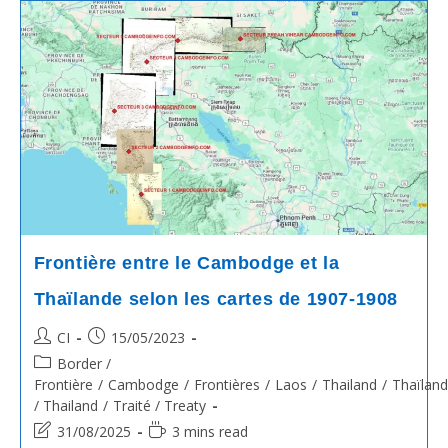
ខ្មែរ
និងចឞ្លើយ
Frontière entre le Cambodge et la
Thaïlande selon les cartes de 1907-1908
Post
Post
CI
15/05/2023
author:
published:
Post
Border /
category:
Frontière
/
Cambodge
/
Frontières
/
Laos
/
Thailand
/
Thaïlan
/ Thailand
/
Traité / Treaty
Post
Reading
31/08/2025
3 mins read