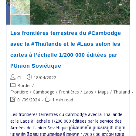
Les
Cartes
De
Nià
L’échelle
1:250
000
Les frontières terrestres du #Cambodge
avec la #Thaïlande et le #Laos selon les
cartes à l’échelle 1/200 000 éditées par
l’Union Soviétique
Post
Post
CI
18/04/2022
author:
published:
Post
Border /
category:
Frontière
/
Cambodge
/
Frontières
/
Laos
/
Maps
/
Thailand
Post
Reading
01/09/2024
1 min read
last
time:
modified:
Les frontières terrestres du Cambodge avec la Thaïlande
et le Laos à l'échelle 1/200 000 éditées par le service des
Armées de l'Union Soviétique ព្រំដែនគោកនៃ ប្រទេសកម្ពុជា ជាមួយ
ប្រទេសថៃ និងឡាវ យោងតាមផែនទី តាមខ្នាត 1/200 000 បោះពុម្ព ដោយ