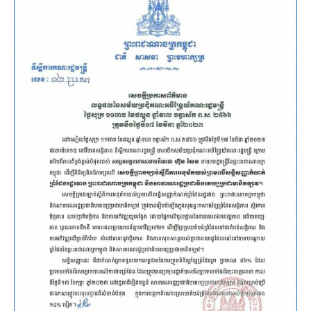
ស្តីពី
សន្ធិ
សញ្ញា
កំណត់
ព្រំដែន
កម្ពុជា-
ឡាវ
នៅ
ថ្ងៃ
៣០ខែ
មិនា
ឆ្នាំ២០២៣