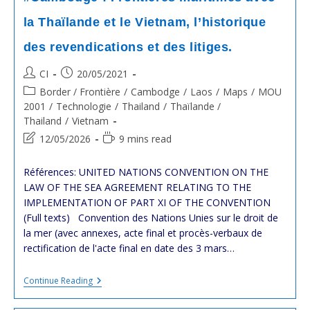
la Thaïlande et le Vietnam, l’historique
des revendications et des litiges.
Post
Post
CI
20/05/2021
author:
published:
Post
Border / Frontière
/
Cambodge
/
Laos
/
Maps
/
MOU
category:
2001
/
Technologie
/
Thailand
/
Thaïlande /
Thailand
/
Vietnam
Post
Reading
12/05/2026
9 mins read
last
time:
modified:
Références: UNITED NATIONS CONVENTION ON THE
LAW OF THE SEA AGREEMENT RELATING TO THE
IMPLEMENTATION OF PART XI OF THE CONVENTION
(Full texts) Convention des Nations Unies sur le droit de
la mer (avec annexes, acte final et procès-verbaux de
rectification de l'acte final en date des 3 mars…
#Cambodge
Continue Reading
:
Frontières