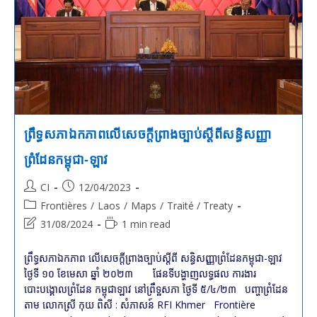
À
L’échelle
1:50
000
ព្រឹទ្ធសភា​ឯកភាព​លើ​សេចក្ដីព្រាងច្បាប់​ស្ដីពី​សន្ធិសញ្ញា​
ព្រំដែន​កម្ពុជា​-​ឡាវ
Post
Post
CI
12/04/2023
author:
published:
Post
Frontières
/
Laos
/
Maps
/
Traité / Treaty
category:
Post
Reading
31/08/2024
1 min read
last
time:
modified:
ព្រឹទ្ធសភា​ឯកភាព​ លើ​សេចក្ដីព្រាងច្បាប់​ស្ដីពី​ សន្ធិសញ្ញា​ព្រំដែន​កម្ពុជា​-​ឡាវ
ថ្ងៃទី ១០ ខែមេសា ឆ្នាំ ២០២៣ ផែនទីបង្ហាញលទ្ធផល ការងារ
បោះបង្គោលព្រំដែន កម្ពុជាឡាវ នៅព្រឹទ្ឋសភា ថ្ងៃទី ៥/៤/២៣ បញ្ហាព្រំដែន
តាម លោកស្រី កុយ ពិសី : សំភាសន៍ RFI Khmer Frontière