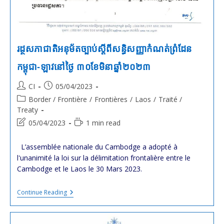
រដ្ថសភាជាតិអនុម័តច្បាប់ស្តីពីសន្ធិសញ្ញាកំណត់ព្រំដែន
កម្ពុជា-ឡាវនៅថ្ងៃ ៣០ខែមិនាឆ្នាំ២០២៣
Post
Post
CI
05/04/2023
author:
published:
Post
Border / Frontière
/
Frontières
/
Laos
/
Traité /
category:
Treaty
Post
Reading
05/04/2023
1 min read
last
time:
modified:
L’assemblée nationale du Cambodge a adopté à
l'unanimité la loi sur la délimitation frontalière entre le
Cambodge et le Laos le 30 Mars 2023.
រដ្ថសភា
Continue Reading
ជាតិ
អនុម័ត
ច្បាប់