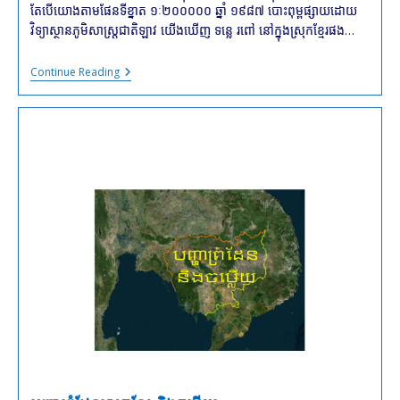
តែបើយោងតាមផែនទីខ្នាត ១ៈ២០០០០០ ឆ្នាំ ១៩៨៧ បោះពុម្ពផ្សាយដោយ
វិទ្យាស្ថានភូមិសាស្ត្រជាតិឡាវ យើងឃើញ ទន្លេ រពៅ នៅក្នុងស្រុកខ្មែរផង…
បញ្ហា
Continue Reading
កំណត់
ព្រំដែន
រវាង
ប្រទេសកម្ពុជា
និងឡាវ
នៅ
តំបន់
ទន្លេ
រពៅ