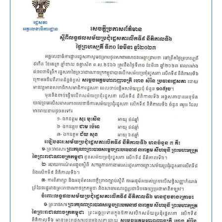
នៅ
ព្រឹទ្ឋសភា
ថ្ងៃទី
៥/៤/២៣