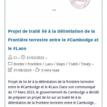
Projet de traité lié à la délimitation de la
Frontière terrestre entre le #Cambodge et
le #Laos
Post
Post
CI
21/03/2023
author:
published:
Post
Border / Frontière
/
Laos
/
Maps
/
Traité / Treaty
category:
Post
Reading
31/08/2024
3 mins read
last
time:
modified:
Projet de loi lié à la délimitation de la frontière terrestre
entre le #Cambodge et le #Laos Dans son communiqué
du 17 Mars 2023, le gouvernement du Cambodge a décidé
de préparer un projet de loi sur un traité lié à la
délimitation de la frontière terrestre entre le Cambodge…