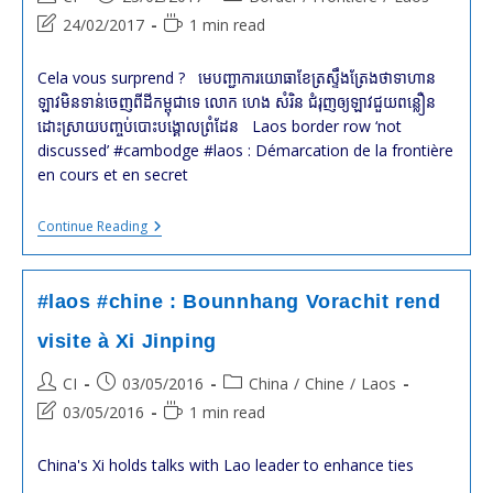
author:
published:
category:
Post
Reading
24/02/2017
1 min read
last
time:
modified:
Cela vous surprend ? មេបញ្ជាការ​យោធា​ខែត្រ​ស្ទឹងត្រែង​ថា​ទាហាន​
ឡាវ​មិន​ទាន់​ចេញ​ពី​ដី​កម្ពុជា​ទេ លោក ហេង សំរិន ជំរុញ​ឲ្យ​ឡាវ​ជួយ​ពន្លឿន​
ដោះស្រាយ​បញ្ចប់​បោះ​បង្គោល​ព្រំដែន Laos border row ‘not
discussed’ #cambodge #laos : Démarcation de la frontière
en cours et en secret
#cambodge
Continue Reading
#laos
:
Ils
Ne
#laos #chine : Bounnhang Vorachit rend
Savent
Pas
visite à Xi Jinping
Où
Se
Post
Post
Post
CI
03/05/2016
China
/
Chine
/
Laos
Trouve
Le
author:
published:
category:
Post
Reading
03/05/2016
1 min read
Tracé
last
time:
De
La
modified:
China's Xi holds talks with Lao leader to enhance ties
Frontière
Commune