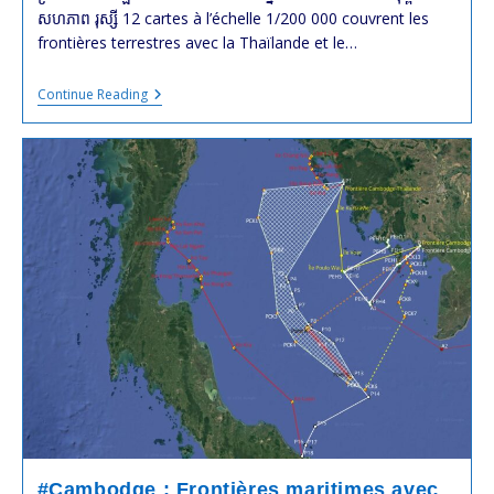
សហភាព រុស្សី 12 cartes à l’échelle 1/200 000 couvrent les
frontières terrestres avec la Thaïlande et le…
Les
Continue Reading
Frontières
Terrestres
Du
#Cambodge
Avec
La
#Thaïlande
Et
Le
#Laos
Selon
Les
Cartes
À
L’échelle
1/200
000
Éditées
Par
L’Union
Soviétique
#Cambodge : Frontières maritimes avec