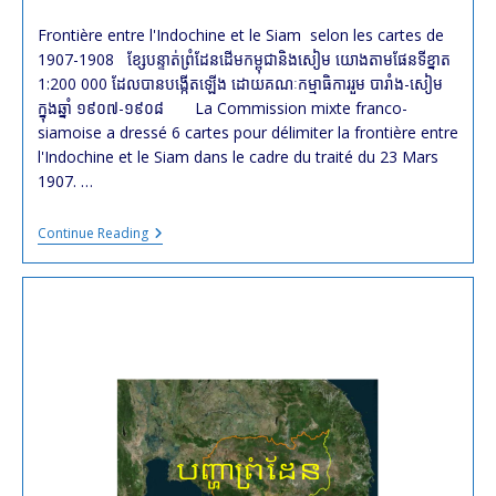
last
time:
modified:
Frontière entre l'Indochine et le Siam selon les cartes de
1907-1908 ខ្សែបន្ទាត់ព្រំដែនដើមកម្ពុជានិងសៀម យោងតាមផែនទីខ្នាត
1:200 000 ដែលបានបង្កើតឡើង ដោយគណៈកម្មាធិការរួម បារាំង-សៀម
ក្នុងឆ្នាំ ១៩០៧-១៩០៨ La Commission mixte franco-
siamoise a dressé 6 cartes pour délimiter la frontière entre
l'Indochine et le Siam dans le cadre du traité du 23 Mars
1907. …
Frontière
Continue Reading
Entre
Le
Cambodge
Et
La
Thaïlande
Selon
Les
Cartes
De
1907-
1908