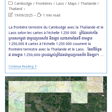
author:
published:
Post
Cambodge
/
Frontières
/
Laos
/
Maps
/
Thaïlande /
category:
Thailand
Post
Reading
19/09/2025
1 min read
last
time:
modified:
La frontière terrestre du Cambodge avec la Thaïlande et le
Laos selon les cartes à l'échelle 1:250 000 ព្រំដែនគោកនៃ
ប្រទេសកម្ពុជា ជាមួយប្រទេសថៃ និងឡាវ យោងតាមផែនទី តាមខ្នាត
1:250,000 8 cartes à l'échelle 1:250 000 couvrent la
frontière terrestre avec la Thaïlande et le Laos. ផែនទីចំនួន
៨ តាមខ្នាត 1:25០,០០០ គ្របដណ្តប់ព្រំដែនជាមួយប្រទេសថៃ និងឡាវ។ …
La
Continue Reading
Frontière
Terrestre
Du
#Cambodge
Avec
La
#Thaïlande
Et
Le
#Laos
Selon