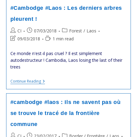
Maritimes
Avec
#Cambodge #Laos : Les derniers arbres
La
Thaïlande
pleurent !
Et
Le
Post
Post
Post
CI
07/03/2018
Forest
/
Laos
Vietnam,
L’historique
author:
published:
category:
Post
Reading
09/03/2018
1 min read
Des
last
time:
Revendications
Et
modified:
Ce monde n'est-il pas cruel ? Il est simplement
Des
autodestructeur ! Cambodia, Laos losing the last of their
Litiges.
trees
#Cambodge
Continue Reading
#Laos
:
Les
Derniers
#cambodge #laos : Ils ne savent pas où
Arbres
Pleurent
se trouve le tracé de la frontière
!
commune
Post
Post
Post
CI
23/02/2017
Border / Frontière
/
Laos