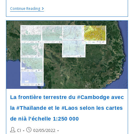
Projet
Continue Reading
De
Traité
Lié
À
La
Délimitation
De
La
Frontière
Terrestre
Entre
Le
#Cambodge
Et
Le
#Laos
La frontière terrestre du #Cambodge avec
la #Thaïlande et le #Laos selon les cartes
de nià l’échelle 1:250 000
Post
Post
CI
02/05/2022