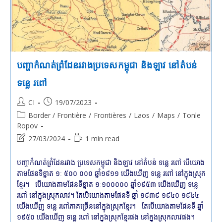
បញ្ហាកំណត់ព្រំដែនរវាងប្រទេសកម្ពុជា និងឡាវ នៅតំបន់
ទន្លេ រពៅ
Post
Post
CI
19/07/2023
author:
published:
Post
Border / Frontière
/
Frontières
/
Laos
/
Maps
/
Tonle
category:
Ropov
Post
Reading
27/03/2024
1 min read
last
time:
modified:
បញ្ហាកំណត់ព្រំដែនរវាង ប្រទេសកម្ពុជា និងឡាវ នៅតំបន់ ទន្លេ រពៅ បើយោង
តាមផែនទីខ្នាត ១ៈ ៥០០ ០០០ ឆ្នាំ១៩១១ យើងឃើញ ទន្លេ រពៅ នៅក្នុងស្រុក
ខ្មែរ។ បើយោងតាមផែនទីខ្នាត ១ៈ១០០០០០ ឆ្នាំ១៩៥៣ យើងឃើញ ទន្លេ
រពៅ នៅក្នុងស្រុកលាវ។ តែបើយោងតាមផែនទី ឆ្នាំ ១៩៣៩ ១៩៤០ ១៩៤៤
យើងឃើញ ទន្លេ រពៅភាគច្រើននៅក្នុងស្រុកខ្មែរ។ តែបើយោងតាមផែនទី ឆ្នាំ
១៩៥០ យើងឃើញ ទន្លេ រពៅ នៅក្នុងស្រុកខ្មែរផង នៅក្នុងស្រុកលាវផង។