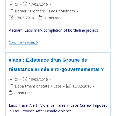
Au
Post
Post
CI
17/03/2016
Congrès
Du
author:
published:
Post
Border / Frontière
/
Laos
/
Vietnam
PCL
category:
En
Post
Reading
17/03/2016
1 min read
Janvier
last
time:
modified:
Vietnam, Laos mark completion of borderline project
#laos
Continue Reading
#vietnam
:
Démarcation
Complète
#laos : Existence d’un Groupe de
De
La
résistance armée anti-gouvernemental ?
Frontière
!
Post
Post
CI
13/02/2016
author:
published:
Post
Post
Department of state
/
Laos
13/02/2016
category:
last
Reading
1 min read
modified:
time:
Laos Travel Alert Violence Flares in Laos Curfew Imposed
in Lao Province After Deadly Violence