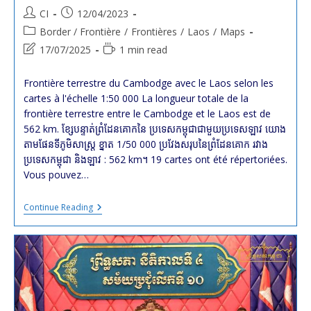
Post
Post
CI
12/04/2023
author:
published:
Post
Border / Frontière
/
Frontières
/
Laos
/
Maps
category:
Post
Reading
17/07/2025
1 min read
last
time:
modified:
Frontière terrestre du Cambodge avec le Laos selon les
cartes à l'échelle 1:50 000 La longueur totale de la
frontière terrestre entre le Cambodge et le Laos est de
562 km. ខ្សែបន្ទាត់ព្រំដែនគោកនៃ ប្រទេសកម្ពុជាជាមួយប្រទេសឡាវ យោង
តាមផែនទីភូមិសាស្ត្រ ខ្នាត 1/50 000 ប្រវែងសរុបនៃព្រំដែនគោក រវាង
ប្រទេសកម្ពុជា និងឡាវ : 562 km។ 19 cartes ont été répertoriées.
Vous pouvez…
Frontière
Continue Reading
Terrestre
Du
#Cambodge
Avec
Le
#Laos
Selon
Les
Cartes