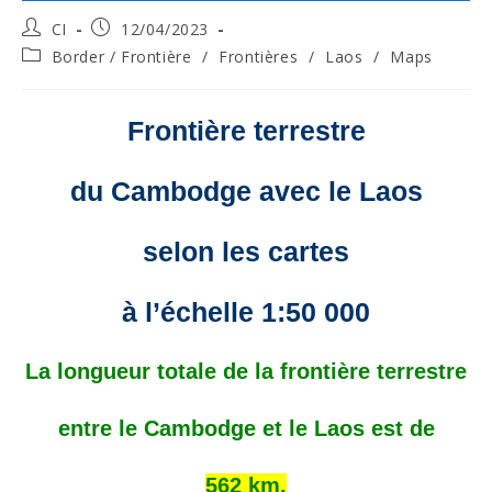
Post
Post
CI
12/04/2023
author:
published:
Post
Border / Frontière
/
Frontières
/
Laos
/
Maps
category:
Frontière terrestre
du Cambodge avec le Laos
selon les cartes
à l’échelle 1:50 000
La longueur totale de la frontière terrestre
entre le Cambodge et le Laos est de
562 km.