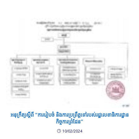
អនុក្រឹត្យស្តីពី “ការរៀបចំ និងការប្រព្រឹត្តទៅរបស់រដ្ឋលេខាធិការដ្ឋាន
កិច្ចការព្រំដែន”
10/02/2024