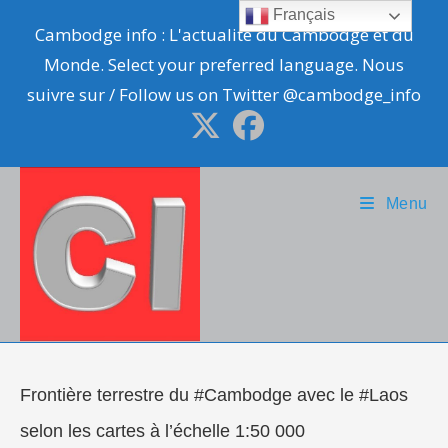
Skip
Français
Cambodge info : L'actualité du Cambodge et du
to
Monde. Select your preferred language. Nous
content
suivre sur / Follow us on Twitter @cambodge_info
Menu
Frontière terrestre du #Cambodge avec le #Laos
selon les cartes à l’échelle 1:50 000