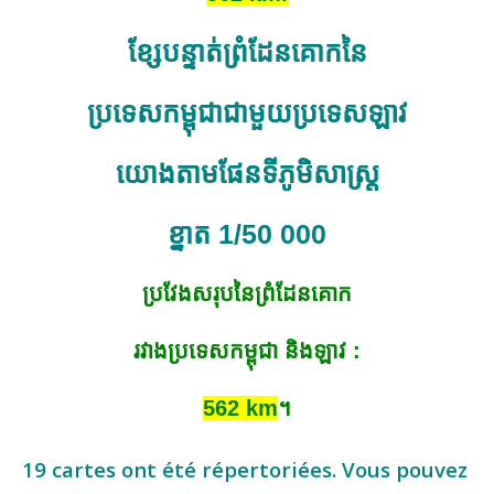
ខ្សែបន្ទាត់ព្រំដែន
គោកនៃ
ប្រទេសកម្ពុជាជាមួយប្រទេសឡាវ
យោងតាមផែនទី
ភូមិសាស្ត្រ
ខ្នាត 1/50 000
ប្រវែងសរុបនៃព្រំ
ដែន
គោក
រវាងប្រទេសកម្ពុជា និងឡាវ :
562 km
។
19 cartes ont été répertoriées. Vous pouvez