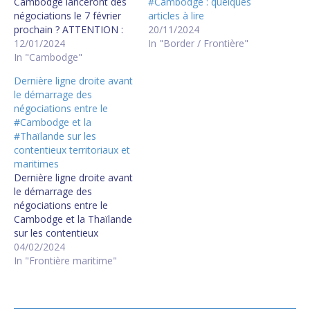
#Cambodge : quelques
Cambodge lanceront des
articles à lire
négociations le 7 février
20/11/2024
prochain ? ATTENTION :
In "Border / Frontière"
LE CAMBODGE ET LA
12/01/2024
THAILANDE N'ONT PAS
In "Cambodge"
LES MÊMES BESOINS ET
Dernière ligne droite avant
PRIORITES : IL EST
le démarrage des
URGENT DE NE PAS
négociations entre le
SUIVRE LA ROUTE
#Cambodge et la
TRACEE PAR LA
#Thaïlande sur les
THAILANDE. HUN Manet
contentieux territoriaux et
doit expliquer clairement…
maritimes
Dernière ligne droite avant
le démarrage des
négociations entre le
Cambodge et la Thaïlande
sur les contentieux
territoriaux et maritimes
04/02/2024
HUN Manet va se rendre à
In "Frontière maritime"
Bangkok le 7 Février. Dans
l'agenda, selon le Bangkok
Post, il y aurait entre