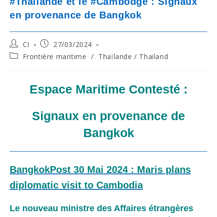
#Thaïlande et le #Cambodge : Signaux
en provenance de Bangkok
Post
Post
CI
27/03/2024
author:
published:
Post
Frontière maritime
/
Thaïlande / Thailand
category:
Espace Maritime Contesté :
Signaux en provenance de
Bangkok
BangkokPost 30 Mai 2024 : Maris plans
diplomatic visit to Cambodia
Le nouveau ministre des Affaires étrangères