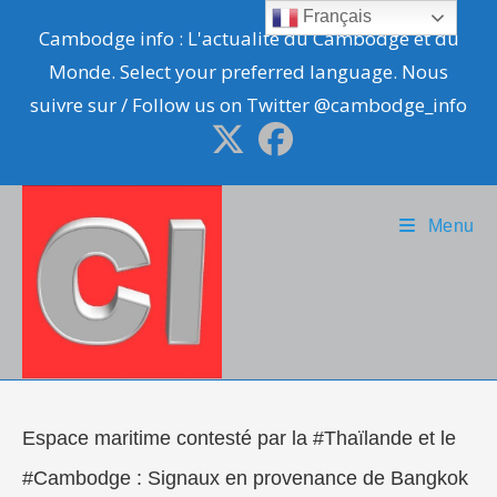
Skip
Français
Cambodge info : L'actualité du Cambodge et du
to
Monde. Select your preferred language. Nous
content
suivre sur / Follow us on Twitter @cambodge_info
Menu
Espace maritime contesté par la #Thaïlande et le
#Cambodge : Signaux en provenance de Bangkok