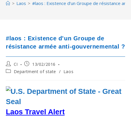
>
Laos
>
#laos : Existence d’un Groupe de résistance arm
#laos : Existence d’un Groupe de
résistance armée anti-gouvernemental ?
Post
Post
CI
13/02/2016
author:
published:
Post
Department of state
/
Laos
category:
Laos Travel Alert