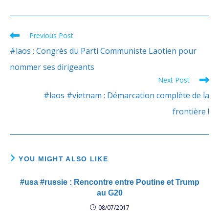
Previous Post
Read
more
#laos : Congrès du Parti Communiste Laotien pour
articles
nommer ses dirigeants
Next Post
#laos #vietnam : Démarcation complète de la
frontière !
YOU MIGHT ALSO LIKE
#usa #russie : Rencontre entre Poutine et Trump
au G20
08/07/2017