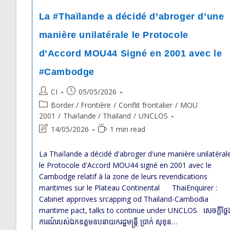
La #Thaïlande a décidé d’abroger d’une
manière unilatérale le Protocole
d’Accord MOU44 Signé en 2001 avec le
#Cambodge
Post
Post
CI
05/05/2026
author:
published:
Post
Border / Frontière
/
Conflit frontalier
/
MOU
category:
2001
/
Thaïlande / Thailand
/
UNCLOS
Post
Reading
14/05/2026
1 min read
last
time:
modified:
La Thaïlande a décidé d'abroger d'une manière unilatéral
le Protocole d'Accord MOU44 signé en 2001 avec le
Cambodge relatif à la zone de leurs revendications
maritimes sur le Plateau Continental ThaiEnquirer :
Cabinet approves srcapping od Thailand-Cambodia
maritime pact, talks to continue under UNCLOS សេចក្តីថ្លែ
ការណ៍របស់ឯកឧត្តមឧបនាយករដ្ឋមន្ត្រី ប្រាក់ សុខុន​…