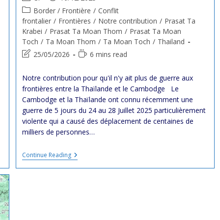
author:
published:
Post
Border / Frontière
/
Conflit
category:
frontalier
/
Frontières
/
Notre contribution
/
Prasat Ta
Krabei
/
Prasat Ta Moan Thom
/
Prasat Ta Moan
Toch
/
Ta Moan Thom
/
Ta Moan Toch
/
Thailand
Post
Reading
25/05/2026
6 mins read
last
time:
modified:
Notre contribution pour qu'il n'y ait plus de guerre aux
frontières entre la Thaïlande et le Cambodge Le
Cambodge et la Thaïlande ont connu récemment une
guerre de 5 jours du 24 au 28 Juillet 2025 particulièrement
violente qui a causé des déplacement de centaines de
milliers de personnes…
Notre
Continue Reading
Contribution
Pour
Qu’il
N’y
Ait
Plus
De
Guerre