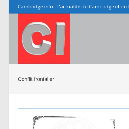
Skip
Cambodge info : L'actualité du Cambodge et du 
to
content
Conflit frontalier