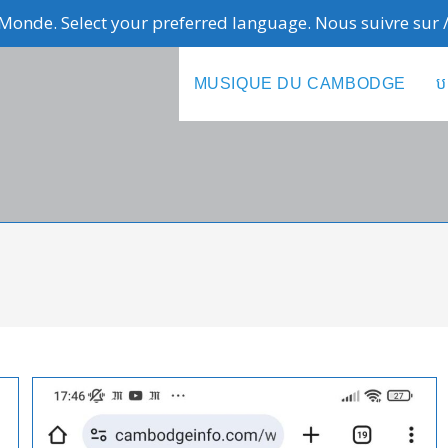
Monde. Select your preferred language. Nous suivre sur
MUSIQUE DU CAMBODGE
ប