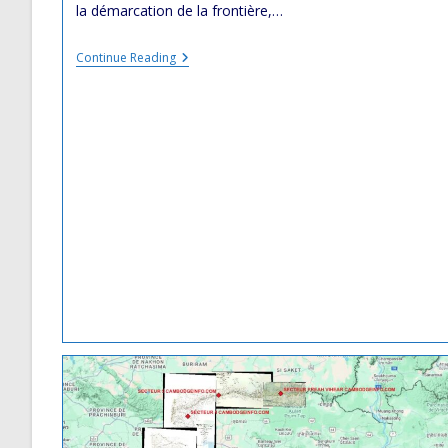
la démarcation de la frontière,…
Communiqué
Continue Reading
Du
Conseil
National
De
Sécurité
(CNS)
Thaïlandais