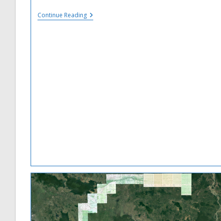
La
Continue Reading
#Thaïlande
A
Décidé
D’abroger
D’une
Manière
Unilatérale
Le
Protocole
D’Accord
MOU44
Signé
En
2001
Avec
Le
#Cambodge