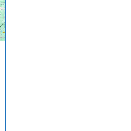
Aux
Frontières
Entre
La
Thaïlande
Et
Le
Cambodge