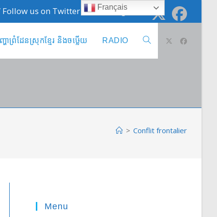
Français
 / Follow us on Twitter @cambodge_info
ញ្ហាព្រំដែនស្រុកខ្មែរ និងចឞ្លើយ
RADIO
Toggle
website
search
>
Conflit frontalier
Menu