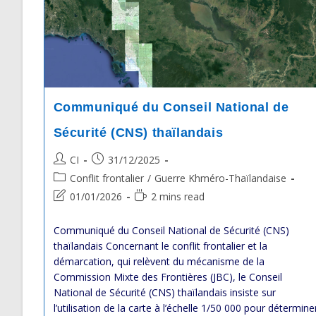
Communiqué du Conseil National de
Sécurité (CNS) thaïlandais
Post
Post
CI
31/12/2025
author:
published:
Post
Conflit frontalier
/
Guerre Khméro-Thaïlandaise
category:
Post
Reading
01/01/2026
2 mins read
last
time:
modified:
Communiqué du Conseil National de Sécurité (CNS)
thaïlandais Concernant le conflit frontalier et la
démarcation, qui relèvent du mécanisme de la
Commission Mixte des Frontières (JBC), le Conseil
National de Sécurité (CNS) thaïlandais insiste sur
l’utilisation de la carte à l’échelle 1/50 000 pour détermine