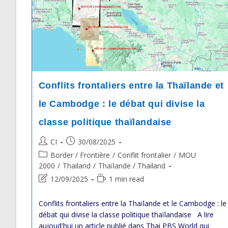
Conflits frontaliers entre la Thaïlande et
le Cambodge : le débat qui divise la
classe politique thaïlandaise
Post
Post
CI
30/08/2025
author:
published:
Post
Border / Frontière
/
Conflit frontalier
/
MOU
category:
2000
/
Thailand
/
Thaïlande / Thailand
Post
Reading
12/09/2025
1 min read
last
time:
modified:
Conflits frontaliers entre la Thaïlande et le Cambodge : le
débat qui divise la classe politique thaïlandaise A lire
aujoud'hui un article publié dans Thai PBS World qui