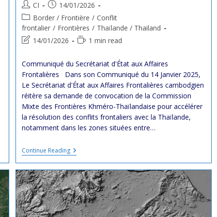
Post
Post
CI
14/01/2026
author:
published:
Post
Border / Frontière
/
Conflit
category:
frontalier
/
Frontières
/
Thaïlande / Thailand
Post
Reading
14/01/2026
1 min read
last
time:
modified:
Communiqué du Secrétariat d'État aux Affaires
Frontalières Dans son Communiqué du 14 Janvier 2025,
Le Secrétariat d'État aux Affaires Frontalières cambodgien
réitère sa demande de convocation de la Commission
Mixte des Frontières Khméro-Thaïlandaise pour accélérer
la résolution des conflits frontaliers avec la Thaïlande,
notamment dans les zones situées entre…
Cambodge
Continue Reading
:
Communiqué
Du
Secrétariat
D’État
Aux
Affaires
Frontalières