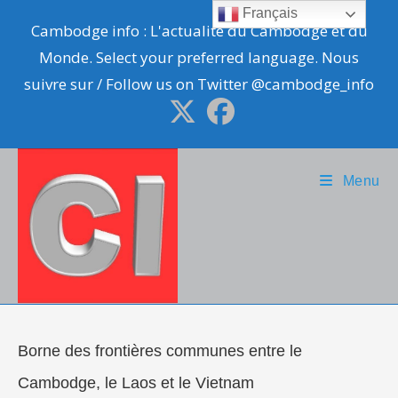
Skip
Français
Cambodge info : L'actualité du Cambodge et du
to
Monde. Select your preferred language. Nous
content
suivre sur / Follow us on Twitter @cambodge_info
Menu
Borne des frontières communes entre le
Cambodge, le Laos et le Vietnam