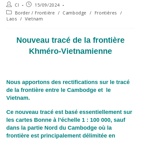
Post
Post
CI
15/09/2024
author:
published:
Post
Border / Frontière
/
Cambodge
/
Frontières
/
category:
Laos
/
Vietnam
Nouveau tracé de la frontière
Khméro-Vietnamienne
Nous apportons des rectifications sur le tracé
de la frontière entre le Cambodge et le
Vietnam.
Ce nouveau tracé est basé essentiellement sur
les cartes Bonne à l’échelle 1 : 100 000, sauf
dans la partie Nord du Cambodge où la
frontière est principalement délimitée en