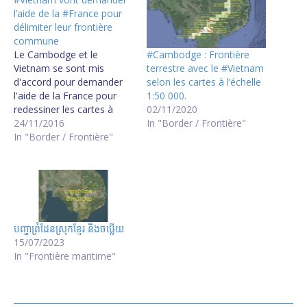
l’aide de la #France pour
délimiter leur frontière
commune
#Cambodge : Frontière
Le Cambodge et le
terrestre avec le #Vietnam
Vietnam se sont mis
selon les cartes à l’échelle
d'accord pour demander
1:50 000.
l'aide de la France pour
02/11/2020
redessiner les cartes à
In "Border / Frontière"
l'échelle 1/50 000 à partir
24/11/2016
des cartes à l'échelle
In "Border / Frontière"
1/100 000 suite à la
réunion entre HUN Sen et
Nguyen Xuan Phuc selon
l'information diffusée par
HUN Sen sur sa…
បញ្ហាព្រំដែនស្រុកខ្មែរ និងចឞ្លើយ
15/07/2023
In "Frontière maritime"