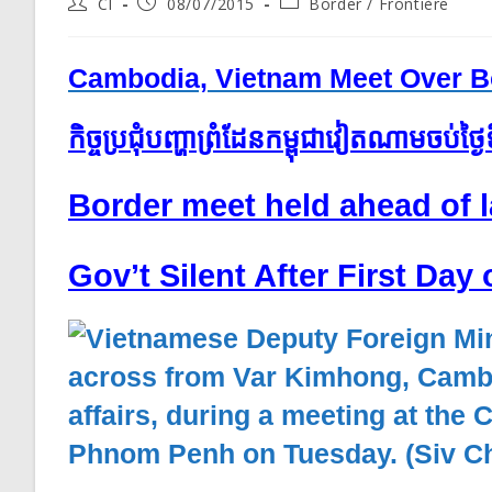
Post
Post
Post
CI
08/07/2015
Border / Frontière
author:
published:
category:
Cambodia, Vietnam Meet Over B
កិច្ច​ប្រជុំ​បញ្ហា​ព្រំដែន​កម្ពុជា​វៀតណាម​ចប់​ថ្ងៃ​ទ
Border meet held ahead of l
Gov’t Silent After First Day