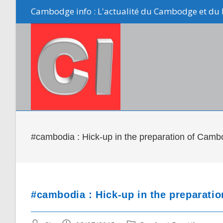
Skip
Cambodge info : L'actualité du Cambodge et du 
to
content
#cambodia : Hick-up in the preparation of Cam
#cambodia : Hick-up in the preparati