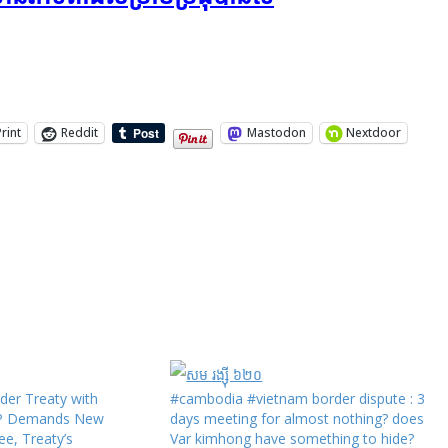
Print
Reddit
Mastodon
Nextdoor
der Treaty with
#cambodia #vietnam border dispute : 3
RP Demands New
days meeting for almost nothing? does
e, Treaty’s
Var kimhong have something to hide?