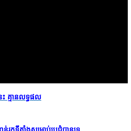
នេះ ​គ្មាន​លទ្ធ​ផល​
់​រក​ទីតាំង​សម្រាប់​ប្រជុំ​បាន​ទេ​​