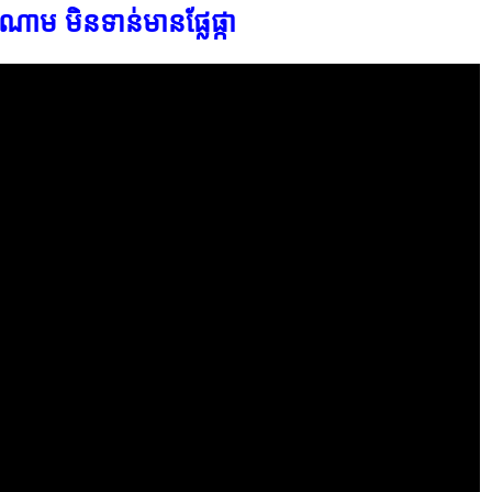
ៀតណាម មិន​ទាន់​មាន​ផ្លែ​ផ្កា