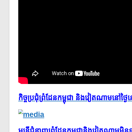
កិច្ច​ប្រជុំ​ព្រំ​ដែន​កម្ពុជា ​និង​វៀតណាម​នៅ​ថ្ងៃ​
មន្ត្រី​ជំនាញ​ព្រំដែន​កម្ពុជា​និង​វៀតណាម​មិន​ទាន