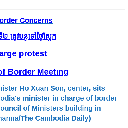
order Concerns
ី​២ ត្រូវ​បន្ត​ទៅ​ថ្ងៃ​ស្អែក
arge protest
 of Border Meeting