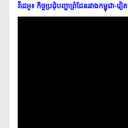
វីដេអូ៖ កិច្ច​ប្រជុំ​បញ្ហា​ព្រំដែន​រវាង​កម្ពុជា​-វ