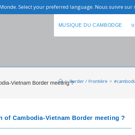
Monde. Select your preferred language. Nous suivre sur
MUSIQUE DU CAMBODGE
ប
>
Border / Frontière
>
#cambodia
bodia-Vietnam Border meeting ?
on of Cambodia-Vietnam Border meeting ?