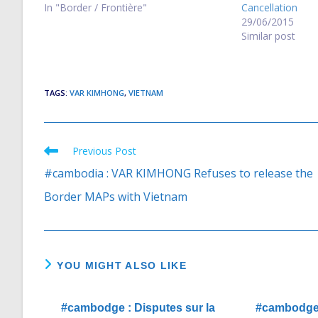
In "Border / Frontière"
Cancellation
29/06/2015
Similar post
TAGS
:
VAR KIMHONG
,
VIETNAM
Previous Post
Read
more
#cambodia : VAR KIMHONG Refuses to release the
articles
Border MAPs with Vietnam
YOU MIGHT ALSO LIKE
#cambodge : Disputes sur la
#cambodge 