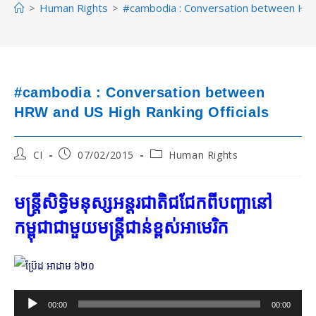
>
Human Rights
>
#cambodia : Conversation between HRW 
#cambodia : Conversation between
HRW and US High Ranking Officials
Post
Post
Post
CI
07/02/2015
Human Rights
author:
published:
category:
មន្ត្រី​សិទ្ធិ​មនុស្ស​អន្តរជាតិ​ជជែក​ពី​បញ្ហា​នៅ​
កម្ពុជា​ជាមួយ​មន្ត្រី​ជាន់​ខ្ពស់​អាមេរិក
Audio
00:00
00:00