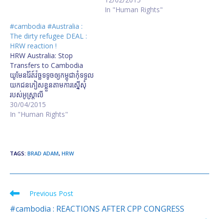
In "Human Rights"
#cambodia #Australia :
The dirty refugee DEAL :
HRW reaction !
HRW Australia: Stop
Transfers to Cambodia
យូមែន​រ៉ៃត៍​វ៉ច្ឆ​ទទូច​ឲ្យ​កម្ពុជា​កុំ​ទទួល​
យក​ជន​ភៀស​ខ្លួន​តាម​ការ​ស្នើសុំ​
របស់​អូស្ត្រាលី
http://www.rfa.org/khmer/
30/04/2015
news/human-
In "Human Rights"
rights/human-rights-
watch-urges-Cambodia-
not-receive-refugees-
04302015081221.html/h04
TAGS
:
BRAD ADAM
,
HRW
3015yo.mp3 HRW urges
withdrawal from refugee
deal
Previous Post
Read
more
#cambodia : REACTIONS AFTER CPP CONGRESS
articles