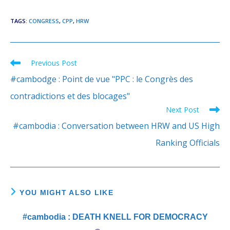
TAGS
:
CONGRESS
,
CPP
,
HRW
Previous Post
Read
more
#cambodge : Point de vue "PPC : le Congrès des
articles
contradictions et des blocages"
Next Post
#cambodia : Conversation between HRW and US High
Ranking Officials
YOU MIGHT ALSO LIKE
#cambodia : DEATH KNELL FOR DEMOCRACY