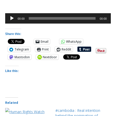
Audio
00:00
00:00
Player
Share this:
Email
WhatsApp
Telegram
Print
Reddit
Mastodon
Nextdoor
Like this:
Related
#cambodia : Real intention
behind the nomination of