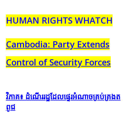
HUMAN RIGHTS WHATCH
Cambodia: Party Extends
Control of Security Forces
​វិភាគ​៖ ដំណើរ​រដ្ឋ​ដែល​ផ្ទេរ​អំណាច​គ្រប់គ្រង​ត​
ពូជ​​