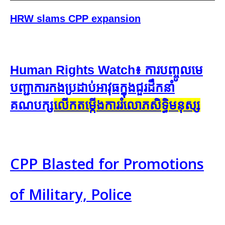
Player
HRW slams CPP expansion
Human Rights Watch៖ ​ការ​បញ្ចូល​​មេ
បញ្ជាការ​កង​ប្រដាប់​អាវុធ​ក្នុង​ជួរ​ដឹក​នាំ​
គណបក្ស
​លើក​តម្កើង​ការ​រំលោភ​សិទ្ធិមនុស្ស
CPP Blasted for Promotions
of Military, Police