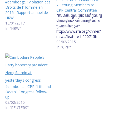
#cambodge : Violation des
70 Young Members to
Droits de l’Homme en
CPP Central Committee
2016 : Rapport annuel de
"ការ​ដាក់​បញ្ចូល​យុវជន​ទៅ​ក្នុង​បក្ស​
HRW
ជា​ការ​ផ្ទេរ​មរតក​អំណាច​ច្រើន​ជាង​
13/01/2017
ប្រយោជន៍​សង្គម"
In "HRW"
http://www.rfa.org/khmer/
news/feature-h020715tn-
02082015042359.html/tn.
08/02/2015
mp3
In "CPP"
#cambodia : CPP "Life and
Death" Congress follow-
up
03/02/2015
In "REUTERS"