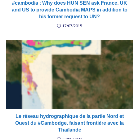
#cambodia : Why does HUN SEN ask France, UK
and US to provide Cambodia MAPS in addition to
his former request to UN?
17/07/2015
Le réseau hydrographique de la partie Nord et
Ouest du #Cambodge, faisant frontière avec la
Thaïlande