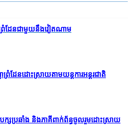
​ព្រំដែន​ជាមួយ​នឹង​វៀតណាម
ហា​ព្រំដែន​ដោះស្រាយ​តាម​យន្តការ​អន្តរជាតិ
ក្ស​ប្រឆាំង និងភាគីពាក់ព័ន្ធ​ចូល​រួម​ដោះស្រាយ​