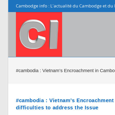
Skip
Cambodge info : L'actualité du Cambodge et du 
to
content
#cambodia : Vietnam’s Encroachment in Cambodia
#cambodia : Vietnam’s Encroachment 
difficulties to address the Issue