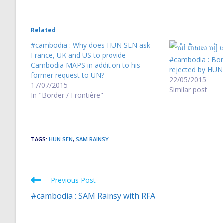
Related
#cambodia : Why does HUN SEN ask
France, UK and US to provide
#cambodia : Bor
Cambodia MAPS in addition to his
rejected by HU
former request to UN?
22/05/2015
17/07/2015
Similar post
In "Border / Frontière"
TAGS
:
HUN SEN
,
SAM RAINSY
Previous Post
Read
more
#cambodia : SAM Rainsy with RFA
articles