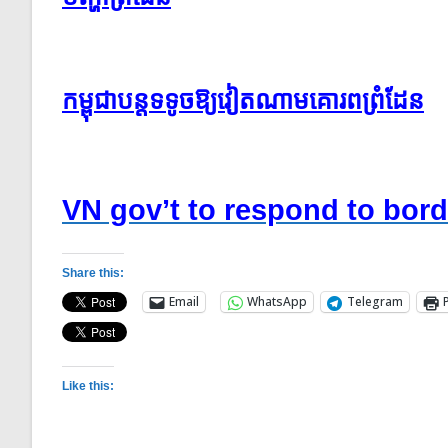
កម្ពុជា​បន្ត​ទទូច​ឱ្យ​វៀតណាម​គោរព​ព្រំដែន
VN gov’t to respond to bord
Share this:
Email
WhatsApp
Telegram
Like this: