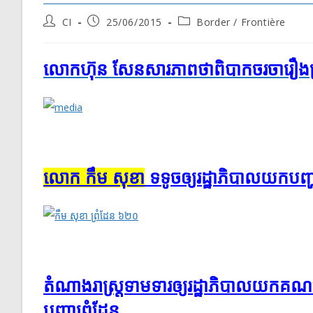
Post
Post
Post
CI
25/06/2015
Border / Frontière
author:
published:
category:
លោក​ហ៊ុន សែន​សារ​ភាពថា​ពិបាក​ចរចា​រឿង
លោក កឹម សុខា
ទទូច​ឲ្យ​រដ្ឋាភិបាល​យក​បញ្
តំណាងរាស្រ្ត​ទាម​ទារឲ្យ​​​រដ្ឋាភិបាល​យក​គណប
បញ្ហាព្រំដែន​