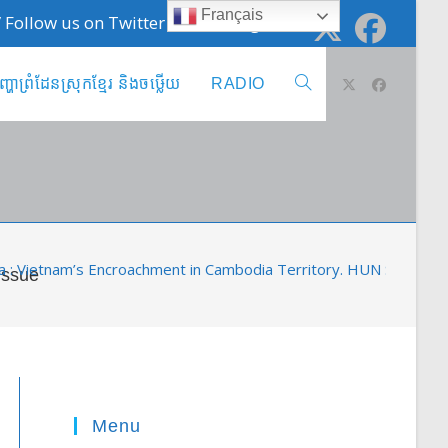
Français
 / Follow us on Twitter @cambodge_info
ញ្ហាព្រំដែនស្រុកខ្មែរ និងចឞ្លើយ
RADIO
Toggle
website
search
 : Vietnam’s Encroachment in Cambodia Territory. HUN Sen admits
Issue
Menu