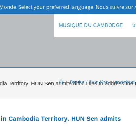
Monde. Select your preferred language. Nous suivre sur
MUSIQUE DU CAMBODGE
ប
>
Border / Frontière
>
#cambodia
 Territory. HUN Sen admits difficulties to address the 
in Cambodia Territory. HUN Sen admits