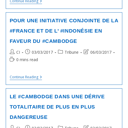
#cambodge
Continue Reading
:
Quelles
Politiques
Économiques
POUR UNE INITIATIVE CONJOINTE DE LA
Pour
Soutenir
#FRANCE ET DE L’ #INDONÉSIE EN
Les
Marchés
FAVEUR DU #CAMBODGE
Des
Produits
Agricoles
Post
Post
Post
Post
CI
03/03/2017
Tribune
06/03/2017
?
author:
published:
category:
last
Reading
0 mins read
modified:
time:
POUR
Continue Reading
UNE
INITIATIVE
CONJOINTE
DE
LE #CAMBODGE DANS UNE DÉRIVE
LA
#FRANCE
TOTALITAIRE DE PLUS EN PLUS
ET
DE
DANGEREUSE
L’
#INDONÉSIE
EN
Post
Post
Post
Post