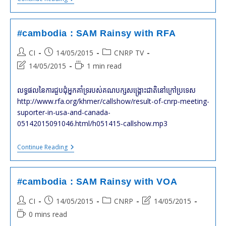
:
Vietnam’s
Encroachment
In
#cambodia : SAM Rainsy with RFA
Cambodia
Territory.
Post
Post
Post
CI
14/05/2015
CNRP TV
HUN
author:
published:
category:
Sen
Post
Reading
14/05/2015
1 min read
Admits
last
time:
Difficulties
modified:
To
លទ្ធផល​នៃ​ការ​ជួបជុំ​អ្នក​គាំទ្រ​របស់​គណបក្ស​សង្គ្រោះ​ជាតិ​នៅ​ក្រៅ​ប្រទេស
Address
http://www.rfa.org/khmer/callshow/result-of-cnrp-meeting-
The
Issue
suporter-in-usa-and-canada-
05142015091046.html/h051415-callshow.mp3
#cambodia
Continue Reading
:
SAM
Rainsy
With
#cambodia : SAM Rainsy with VOA
RFA
Post
Post
Post
Post
CI
14/05/2015
CNRP
14/05/2015
author:
published:
category:
last
Reading
0 mins read
modified:
time: