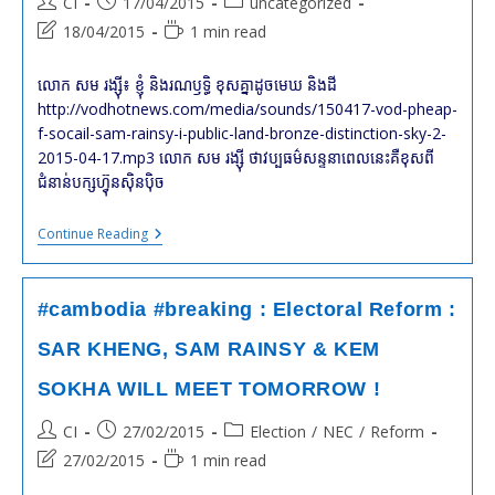
Post
Post
Post
CI
17/04/2015
uncategorized
HUN
SEN
author:
published:
category:
Post
Reading
18/04/2015
1 min read
And
last
time:
SAM
Rainsy
modified:
លោក សម រង្ស៊ី​៖ ខ្ញុំ និងរ​ណ​ឫ​ទ្ធិ ខុស​គ្នា​ដូច​មេឃ និង​ដី​​
http://vodhotnews.com/media/sounds/150417-vod-pheap-
f-socail-sam-rainsy-i-public-land-bronze-distinction-sky-2-
2015-04-17.mp3 លោក សម រង្ស៊ី ថា​វប្បធម៌​សន្ទនា​ពេល​នេះ​គឺ​ខុស​ពី​
ជំនាន់​បក្ស​ហ៊្វុនស៊ិនប៉ិច
#cambodia
Continue Reading
:
What
Are
The
#cambodia #breaking : Electoral Reform :
Differences
Between
SAR KHENG, SAM RAINSY & KEM
SAM
Rainsy
SOKHA WILL MEET TOMORROW !
And
Ranariddh
?
Post
Post
Post
CI
27/02/2015
Election
/
NEC
/
Reform
author:
published:
category:
Post
Reading
27/02/2015
1 min read
last
time: