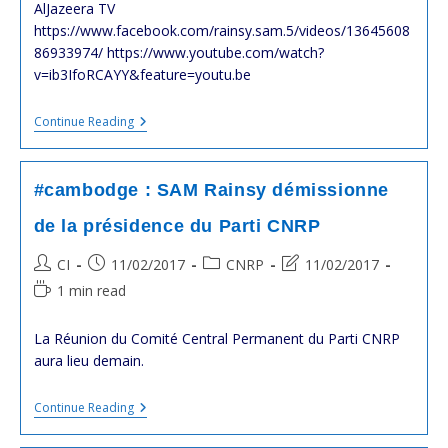
AlJazeera TV
https://www.facebook.com/rainsy.sam.5/videos/13645608
86933974/ https://www.youtube.com/watch?
v=ib3IfoRCAYY&feature=youtu.be
#cambodge
Continue Reading
:
SAM
Rainsy
Sur
#cambodge : SAM Rainsy démissionne
Aljazeera
de la présidence du Parti CNRP
Post
Post
Post
Post
CI
11/02/2017
CNRP
11/02/2017
author:
published:
category:
last
Reading
1 min read
modified:
time:
La Réunion du Comité Central Permanent du Parti CNRP
aura lieu demain.
#cambodge
Continue Reading
:
SAM