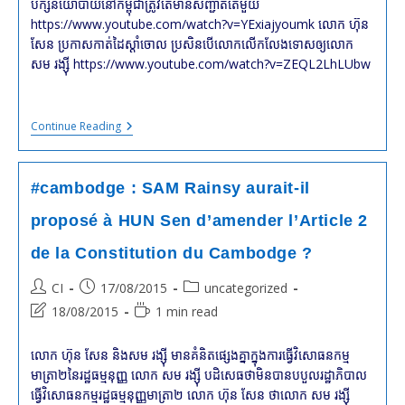
បក្សនយោបាយនៅកម្ពុជាត្រូវតែមានសញ្ជាតិតែមួយ
https://www.youtube.com/watch?v=YExiajyoumk លោក ហ៊ុន
សែន ប្រកាសកាត់ដៃស្តាំចោល ប្រសិនបើលោកលើកលែងទោសឲ្យលោក
សម រង្ស៊ី https://www.youtube.com/watch?v=ZEQL2LhLUbw
#cambodge
Continue Reading
:
HUN
SEN
Et
#cambodge : SAM Rainsy aurait-il
SAM
Rainsy
proposé à HUN Sen d’amender l’Article 2
:
Le
de la Constitution du Cambodge ?
GRAND
Désamour…
Silence!
Post
Post
Post
CI
17/08/2015
uncategorized
Ils
author:
published:
category:
Post
Reading
18/08/2015
1 min read
Sont
En
last
time:
Vacances.
modified:
លោក ហ៊ុន សែន និង​សម រង្ស៊ី មាន​​គំនិត​ផ្សេង​គ្នា​ក្នុង​ការ​ធ្វើ​វិសោធនកម្ម
មាត្រា២នៃ​​​រដ្ឋ​ធម្មនុញ្ញ​ លោក សម រង្ស៊ី បដិសេធ​ថា​មិន​បាន​បបួល​រដ្ឋាភិបាល​
ធ្វើ​វិសោធនកម្ម​រដ្ឋធម្មនុញ្ញ​មាត្រា​២ លោក ហ៊ុន សែន ថា​លោក សម រង្ស៊ី