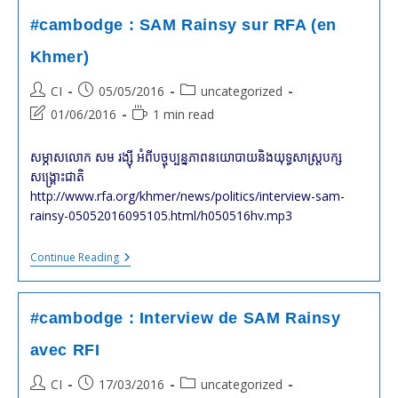
Rainsy
Démissionne
#cambodge : SAM Rainsy sur RFA (en
De
La
Khmer)
Présidence
Du
Post
Post
Post
CI
05/05/2016
uncategorized
Parti
CNRP
author:
published:
category:
Post
Reading
01/06/2016
1 min read
last
time:
modified:
សម្ភាស​លោក សម រង្ស៊ី អំពី​បច្ចុប្បន្នភាព​នយោបាយ​និង​យុទ្ធសាស្ត្រ​បក្ស​
សង្គ្រោះ​ជាតិ
http://www.rfa.org/khmer/news/politics/interview-sam-
rainsy-05052016095105.html/h050516hv.mp3
#cambodge
Continue Reading
:
SAM
Rainsy
Sur
#cambodge : Interview de SAM Rainsy
RFA
(en
avec RFI
Khmer)
Post
Post
Post
CI
17/03/2016
uncategorized