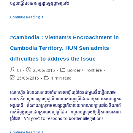
បបួល​ធ្វើ​វិសោធនកម្ម​រដ្ឋធម្មនុញ្ញ​មាត្រា​២
#cambodge
Continue Reading
:
SAM
Rainsy
Aurait-
#cambodia : Vietnam’s Encroachment in
Il
Proposé
Cambodia Territory. HUN Sen admits
À
HUN
difficulties to address the Issue
Sen
D’amender
L’Article
Post
Post
Post
CI
25/06/2015
Border / Frontière
2
author:
published:
category:
Post
Reading
25/06/2015
1 min read
De
La
last
time:
Constitution
modified:
លោក​ហ៊ុន សែន​សារ​ភាពថា​ពិបាក​ចរចា​រឿង​ព្រំដែន​ជាមួយ​នឹង​វៀតណាម
Du
Cambodge
លោក កឹម សុខា ទទូច​ឲ្យ​រដ្ឋាភិបាល​យក​បញ្ហា​ព្រំដែន​ដោះស្រាយ​តាម​យន្តការ​
?
អន្តរជាតិ តំណាងរាស្រ្ត​ទាម​ទារឲ្យ​​​រដ្ឋាភិបាល​យក​គណបក្ស​ប្រឆាំង និងភាគី
ពាក់ព័ន្ធ​ចូល​រួម​ដោះស្រាយ​បញ្ហាព្រំដែន​ កម្ពុជា​បន្ត​ទទូច​ឱ្យ​វៀតណាម​គោរព​
ព្រំដែន VN gov’t to respond to border allegations
#cambodia
Continue Reading