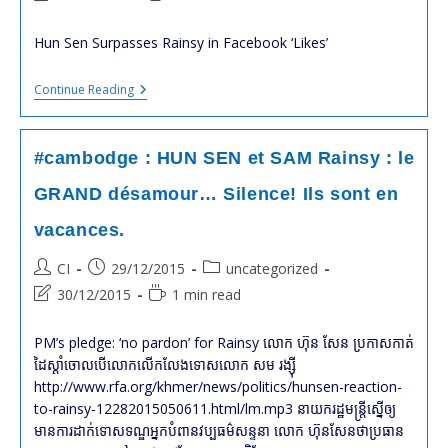
last
time:
modified:
Hun Sen Surpasses Rainsy in Facebook ‘Likes’
#cambodge
Continue Reading
:
Voilà
Comment
On
#cambodge : HUN SEN et SAM Rainsy : le
Résoud
Les
GRAND désamour… Silence! Ils sont en
Problèmes
Du
vacances.
Cambodge
:
En
Post
Post
Post
CI
29/12/2015
uncategorized
Surfant
author:
published:
category:
Post
Reading
30/12/2015
1 min read
Sur
#Facebook
last
time:
!
modified:
PM’s pledge: ‘no pardon’ for Rainsy លោក ហ៊ុន សែន ប្រកាស​កាត់​
ដៃ​ស្ដាំ​ចោល​បើ​លោក​លើក​លែង​ទោស​លោក សម រង្ស៊ី
http://www.rfa.org/khmer/news/politics/hunsen-reaction-
to-rainsy-12282015050611.html/lm.mp3 នាយករដ្ឋមន្រ្តី​ស្នើ​ឲ្យ
មាន​​ការដាក់ទោសទណ្ឌ​អ្នក​បំពានវប្បធម៌សន្ទនា​ លោក ហ៊ុនសែនថាប្រធាន