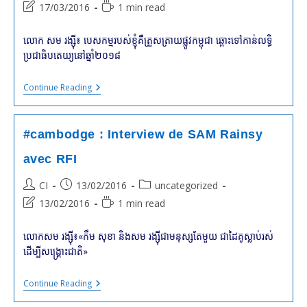
author:
published:
category:
Post
Reading
17/03/2016
1 min read
last
time:
modified:
លោក សម រង្ស៊ី៖ បេសកម្មរបស់ខ្ញុំគឺត្រួសត្រាយផ្លូវ​កម្ពុជា ឆ្ពោះ​ទៅ​កាន់​លទ្ធិ​
ប្រជាធិបតេយ្យ​នៅ​ឆ្នាំ​២០១៨​
#cambodge
Continue Reading
:
Interview
De
SAM
#cambodge : Interview de SAM Rainsy
Rainsy
Avec
avec RFI
RFI
Post
Post
Post
CI
13/02/2016
uncategorized
author:
published:
category:
Post
Reading
13/02/2016
1 min read
last
time:
modified:
លោក​សម រង្ស៊ី៖«កឹម សុខា និង​សម រង្ស៊ី​ជា​មនុស្ស​តែ​មួយ​ ជា​ដៃគូ​ស្លាប់រស់​
ដើម្បី​​សង្រ្គោះជាតិ»
#cambodge
Continue Reading
:
Interview