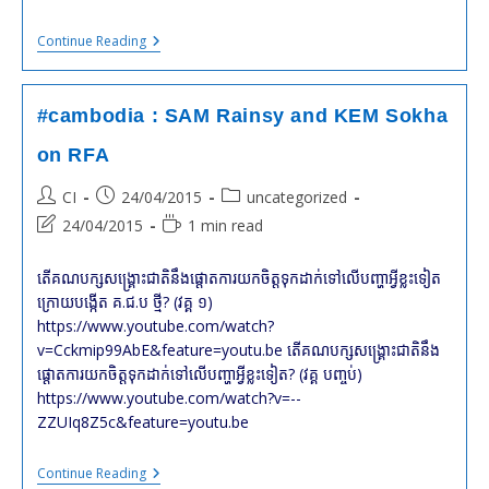
#cambodia
Continue Reading
:
SAM
Rainsy
With
#cambodia : SAM Rainsy and KEM Sokha
VOA
on RFA
Post
Post
Post
CI
24/04/2015
uncategorized
author:
published:
category:
Post
Reading
24/04/2015
1 min read
last
time:
modified:
តើគណបក្សសង្គ្រោះជាតិនឹងផ្ដោតការយកចិត្តទុកដាក់ទៅលើបញ្ហាអ្វីខ្លះទៀត
ក្រោយបង្កើត គ.ជ.ប ថ្មី? (វគ្គ ១)
https://www.youtube.com/watch?
v=Cckmip99AbE&feature=youtu.be តើគណបក្សសង្គ្រោះជាតិនឹង
ផ្ដោតការយកចិត្តទុកដាក់ទៅលើបញ្ហាអ្វីខ្លះទៀត? (វគ្គ បញ្ចប់)
https://www.youtube.com/watch?v=--
ZZUIq8Z5c&feature=youtu.be
#cambodia
Continue Reading