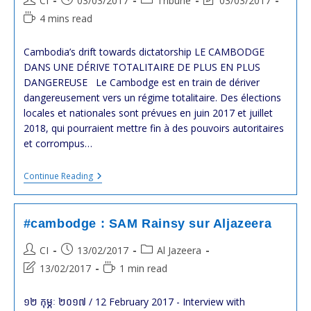
CI
03/03/2017
Tribune
03/03/2017
FAVEUR
author:
published:
category:
last
Reading
4 mins read
DU
modified:
#CAMBODGE
time:
Cambodia’s drift towards dictatorship LE CAMBODGE
DANS UNE DÉRIVE TOTALITAIRE DE PLUS EN PLUS
DANGEREUSE Le Cambodge est en train de dériver
dangereusement vers un régime totalitaire. Des élections
locales et nationales sont prévues en juin 2017 et juillet
2018, qui pourraient mettre fin à des pouvoirs autoritaires
et corrompus…
LE
Continue Reading
#CAMBODGE
DANS
UNE
DÉRIVE
#cambodge : SAM Rainsy sur Aljazeera
TOTALITAIRE
DE
Post
Post
Post
CI
13/02/2017
Al Jazeera
PLUS
author:
published:
category:
EN
Post
Reading
13/02/2017
1 min read
PLUS
last
time:
DANGEREUSE
modified:
១២ កុម្ភៈ ២០១៧ / 12 February 2017 - Interview with