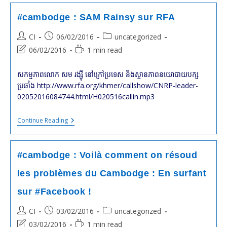
De
SAM
#cambodge : SAM Rainsy sur RFA
Rainsy
Avec
Post
Post
Post
CI
06/02/2016
uncategorized
RFI
author:
published:
category:
Post
Reading
06/02/2016
1 min read
last
time:
modified:
សកម្មភាព​លោក សម រង្ស៊ី នៅ​ក្រៅ​ប្រទេស និង​ស្ថានភាព​នយោបាយ​បក្ស​
ប្រឆាំង http://www.rfa.org/khmer/callshow/CNRP-leader-
02052016084744.html/H020516callin.mp3
#cambodge
Continue Reading
:
SAM
Rainsy
Sur
#cambodge : Voilà comment on résoud
RFA
les problèmes du Cambodge : En surfant
sur #Facebook !
Post
Post
Post
CI
03/02/2016
uncategorized
author:
published:
category:
Post
Reading
03/02/2016
1 min read