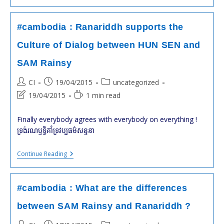
:
SAM
Rainsy
And
#cambodia : Ranariddh supports the
KEM
Sokha
Culture of Dialog between HUN SEN and
On
RFA
SAM Rainsy
Post
Post
Post
CI
19/04/2015
uncategorized
author:
published:
category:
Post
Reading
19/04/2015
1 min read
last
time:
modified:
Finally everybody agrees with everybody on everything !
ទ្រង់​រណឫទ្ធិ​គាំទ្រ​វប្បធម៌​សន្ទនា​​
#cambodia
Continue Reading
:
Ranariddh
Supports
The
#cambodia : What are the differences
Culture
Of
between SAM Rainsy and Ranariddh ?
Dialog
Between