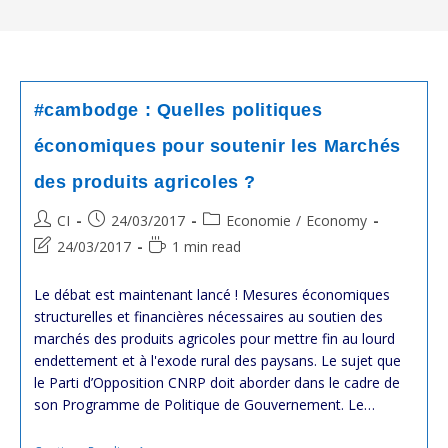
#cambodge : Quelles politiques
économiques pour soutenir les Marchés
des produits agricoles ?
Post
Post
Post
CI
24/03/2017
Economie
/
Economy
author:
published:
category:
Post
Reading
24/03/2017
1 min read
last
time:
modified:
Le débat est maintenant lancé ! Mesures économiques
structurelles et financières nécessaires au soutien des
marchés des produits agricoles pour mettre fin au lourd
endettement et à l'exode rural des paysans. Le sujet que
le Parti d’Opposition CNRP doit aborder dans le cadre de
son Programme de Politique de Gouvernement. Le…