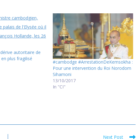
érive autoritaire de
en plus fragilisé
#cambodge #ArrestationDeKemsokha :
Pour une intervention du Roi Norodom
Sihamoni
13/10/2017
In "CI"
Next Post