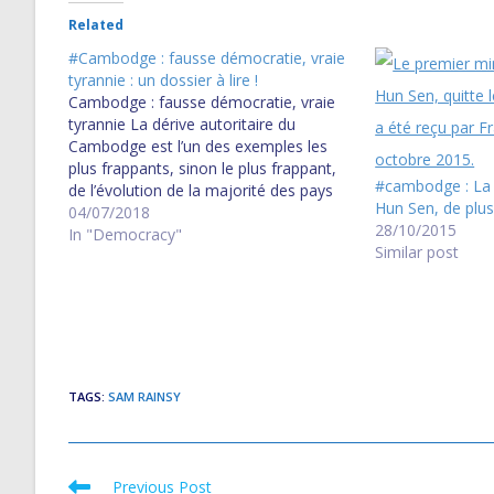
Related
#Cambodge : fausse démocratie, vraie
tyrannie : un dossier à lire !
Cambodge : fausse démocratie, vraie
tyrannie La dérive autoritaire du
Cambodge est l’un des exemples les
plus frappants, sinon le plus frappant,
#cambodge : La d
de l’évolution de la majorité des pays
Hun Sen, de plus 
de l’Asie du Sud-Est vers
04/07/2018
28/10/2015
l’« illibéralisme ». Depuis longtemps, on
In "Democracy"
Similar post
savait que le royaume cambodgien
n’était qu’une démocratie de façade. Un
régime…
TAGS
:
SAM RAINSY
Previous Post
Read