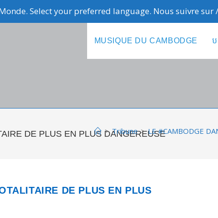
Monde. Select your preferred language. Nous suivre sur
MUSIQUE DU CAMBODGE
ប
>
Tribune
>
LE #CAMBODGE DAN
TAIRE DE PLUS EN PLUS DANGEREUSE
OTALITAIRE DE PLUS EN PLUS