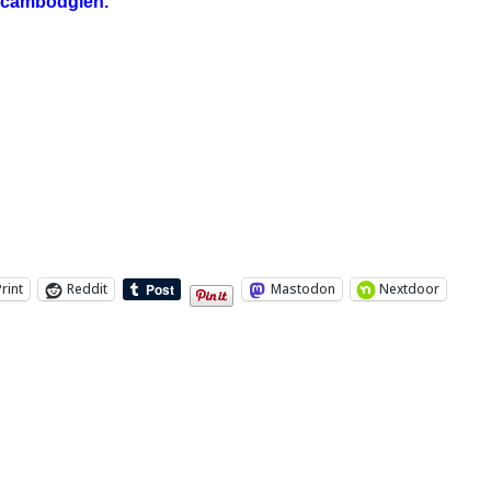
e cambodgien.
Print
Reddit
Mastodon
Nextdoor