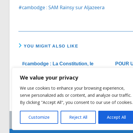
more
#cambodge : SAM Rainsy sur Aljazeera
articles
YOU MIGHT ALSO LIKE
#cambodge : La Constitution, le
POUR U
Roi et ses prérogatives
CONJOINT
We value your privacy
ET DE L’
23/02/2017
FAVEUR 
We use cookies to enhance your browsing experience,
serve personalized ads or content, and analyze our traffic.
By clicking "Accept All", you consent to our use of cookies.
Customize
Reject All
Accept All