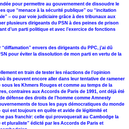
amendée pour permettre au gouvernement de dissoudre le
s que “menace à la sécurité publique” ou “incitation
ale” – ou par voie judiciaire grâce à des tribunaux aux
r plusieurs dirigeants du PSN à des peines de prison
nt d’un parti politique et avec l’exercice de fonctions
 “diffamation” envers des dirigeants du PPC, j’ai dû
N pour éviter la dissolution de mon parti en vertu de la
ement en train de tester les réactions de l’opinion
’où ils peuvent encore aller dans leur tentative de
ramener
 sous les Khmers Rouges et comme au temps de la
aires, contraires aux
Accords de Paris de 1991
, ont déjà été
s de défense des droits de l’homme comme Amnesty
x gouvernements de tous les pays démocratiques du monde
ui est toujours en quête et avide de légitimité et
à ne pas franchir: celle qui provoquerait au Cambodge la
et pluraliste” édicté par les Accords de Paris et