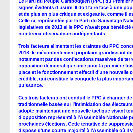
Le Parti du Peuple Cambodgien (PPC) du Premier M
signes évidents d’usure. Il doit faire face à une p
et de plus en plus critique et exigeante, comme il 
Celle-ci, représentée par le Parti du Sauvetage Nati
législatives de 2013 si le PPC n’avait pas bénéfic
nombreux observateurs indépendants.
Trois facteurs
alimentent les craintes du PPC conc
2018: le
mécontentement populaire
grandissant de
notamment par des confiscations massives de ter
opposition démocratique unie
pour la première foi
place et le fonctionnement effectif d’une
nouvelle c
crédible, qui constitue la conquête la plus importa
puissance.
Ces trois facteurs ont conduit le PPC à changer de 
traditionnelle basée sur l’intimidation des électeurs
adopte maintenant une
nouvelle tactique
visant to
d’opposition représenté à l’Assemblée Nationale
po
prochaines élections. Cette tentative de suppression
dispose d’une courte majorité à l’Assemblée où il 