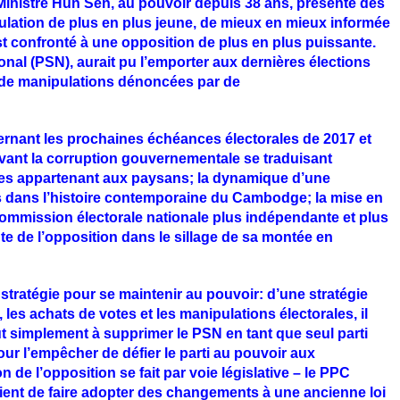
inistre Hun Sen, au pouvoir depuis 38 ans, présente des
opulation de plus en plus jeune, de mieux en mieux informée
est confronté à une opposition de plus en plus puissante.
onal (PSN), aurait pu l’emporter aux dernières élections
ié de manipulations dénoncées par de
ernant les prochaines échéances électorales de 2017 et
vant la corruption gouvernementale se traduisant
res appartenant aux paysans; la dynamique d’une
s dans l’histoire contemporaine du Cambodge; la mise en
ommission électorale
nationale plus indépendante et plus
nte de l’opposition dans le sillage de sa montée en
stratégie pour se maintenir au pouvoir: d’une stratégie
, les achats de votes et les manipulations électorales, il
ut simplement à
supprimer le PSN en tant que seul parti
ur l’empêcher de défier le parti au pouvoir aux
 de l’opposition se fait par voie législative – le PPC
vient de faire adopter des changements à une ancienne loi