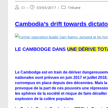
Post
Post
Post
CI
03/03/2017
Tribune
author:
published:
category:
Cambodia’s drift towards dictato
LE CAMBODGE DANS
UNE DÉRIVE TOT
Le Cambodge est en train de dériver dangereusement
nationales sont prévues en juin 2017 et juillet 2018,
corrompus en place depuis des décennies. Mais la
provoque de la part de ces pouvoirs une
répressio
les sphères de la société et risque de faire déraille
explosion de la colère populaire.