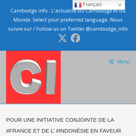
Skip
Français
Cambodge info : L'actualité du Cambodge et du
to
Monde. Select your preferred language. Nous
content
suivre sur / Follow us on Twitter @cambodge_info
Menu
POUR UNE INITIATIVE CONJOINTE DE LA
#FRANCE ET DE L’ #INDONÉSIE EN FAVEUR