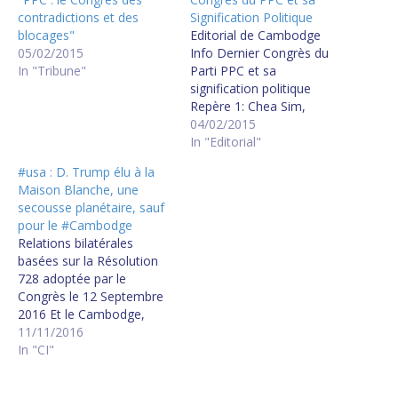
contradictions et des
Signification Politique
blocages"
Editorial de Cambodge
05/02/2015
Info Dernier Congrès du
In "Tribune"
Parti PPC et sa
signification politique
Repère 1: Chea Sim,
Président du Parti est très
04/02/2015
malade Il a été
In "Editorial"
récemment hospitalisé au
#usa : D. Trump élu à la
Vietnam pendant plusieurs
Maison Blanche, une
jours. Repère 2: Heng
secousse planétaire, sauf
Samrin, Président
pour le #Cambodge
Honoraire du Parti, a
Relations bilatérales
ouvert le Congrès
basées sur la Résolution
extraordinaire du Parti (du
728 adoptée par le
30…
Congrès le 12 Septembre
2016 Et le Cambodge,
dans ce tourbillon
11/11/2016
géopolitique planétaire ?
In "CI"
Rien, vraiment rien ne
changera. D. Trump ne