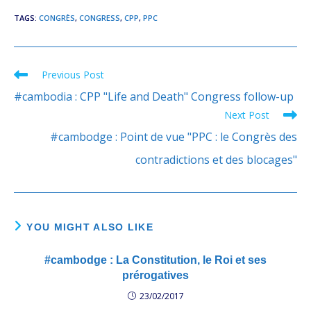
connait pas le Cambodge
et encore moins l'histoire
TAGS
:
CONGRÈS
,
CONGRESS
,
CPP
,
PPC
ancienne et récente de ce
Pays. Le dossier
cambodgien ne…
Previous Post
Read
more
#cambodia : CPP "Life and Death" Congress follow-up
articles
Next Post
#cambodge : Point de vue "PPC : le Congrès des
contradictions et des blocages"
YOU MIGHT ALSO LIKE
#cambodge : La Constitution, le Roi et ses
prérogatives
23/02/2017