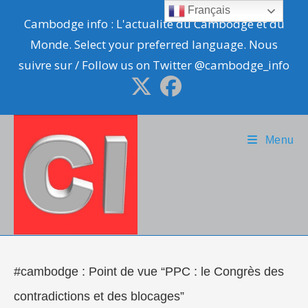
Skip
Français
Cambodge info : L'actualité du Cambodge et du
to
Monde. Select your preferred language. Nous
content
suivre sur / Follow us on Twitter @cambodge_info
Menu
#cambodge : Point de vue “PPC : le Congrès des
contradictions et des blocages”